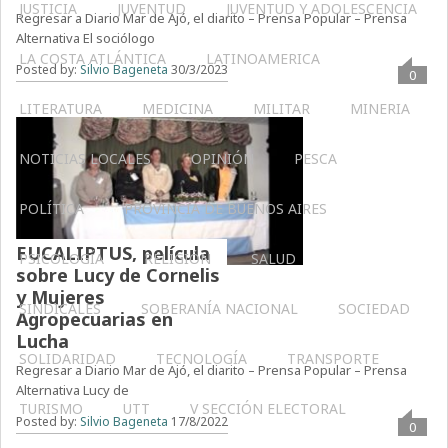
JUSTICIA
JUVENTUD
JUVENTUD Y ADOLESCENCIA
Regresar a Diario Mar de Ajó, el diarito – Prensa Popular – Prensa
Alternativa El sociólogo
LA COSTA ATLÁNTICA
LATINOAMERICA
Posted by:
Silvio Bageneta
30/3/2023
0
LITERATURA
MEDICINA
MILITAR
MINERIA
NOTICIAS LOCALES
OPINIÓN
PESCA
POLÍTICA
PROVINCIA DE BUENOS AIRES
EUCALIPTUS, película
PSICOLOGÍA
RELIGIÓN
SALUD
sobre Lucy de Cornelis
y Mujeres
SINDICALES
SOBERANÍA NACIONAL
SOCIEDAD
Agropecuarias en
Lucha
SOLIDARIDAD
TECNOLOGÍA
TRANSPORTE
Regresar a Diario Mar de Ajó, el diarito – Prensa Popular – Prensa
Alternativa Lucy de
TURISMO
UTT
V SECCIÓN ELECTORAL
Posted by:
Silvio Bageneta
17/8/2022
0