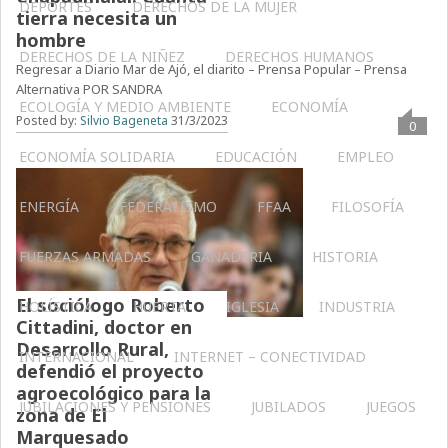
DEPORTES
DERECHOS DE LA MUJER
tierra necesita un
hombre
DERECHOS DE LA NIÑEZ
DERECHOS HUMANOS
Regresar a Diario Mar de Ajó, el diarito – Prensa Popular – Prensa
Alternativa POR SANDRA
ECOLOGÍA Y MEDIO AMBIENTE
ECONOMÍA
Posted by:
Silvio Bageneta
31/3/2023
0
ECONOMÍA SOLIDARIA
EDUCACIÓN
EMPLEO
ENERGÍA
FEDERALISMO
FFAA
FILOSOFÍA
FUERZAS ARMADAS
GANADERIA
HISTORIA
El sociólogo Roberto
HOLÍSTICA
HUERTA
IGLESIA
INDUSTRIA
Cittadini, doctor en
Desarrollo Rural,
INTERNACIONAL
INTERNET – CONECTIVIDAD
defendió el proyecto
agroecológico para la
JUBILACIONES Y PENSIONES
JUBILADOS
JUEGOS
zona de El
Marquesado