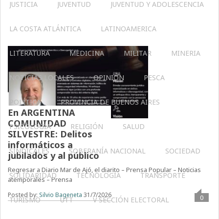
JUSTICIA
JUVENTUD
JUVENTUD Y ADOLESCENCIA
LA COSTA ATLÁNTICA
LATINOAMERICA
LITERATURA
MEDICINA
MILITAR
MINERIA
NOTICIAS LOCALES
OPINIÓN
PESCA
POLÍTICA
PROVINCIA DE BUENOS AIRES
En ARGENTINA
COMUNIDAD
PSICOLOGÍA
RELIGIÓN
SALUD
SILVESTRE: Delitos
informáticos a
SINDICALES
SOBERANÍA NACIONAL
SOCIEDAD
jubilados y al público
Regresar a Diario Mar de Ajó, el diarito – Prensa Popular – Noticias
SOLIDARIDAD
TECNOLOGÍA
TRANSPORTE
atemporales – Prensa
Posted by:
Silvio Bageneta
31/7/2026
0
TURISMO
UTT
V SECCIÓN ELECTORAL