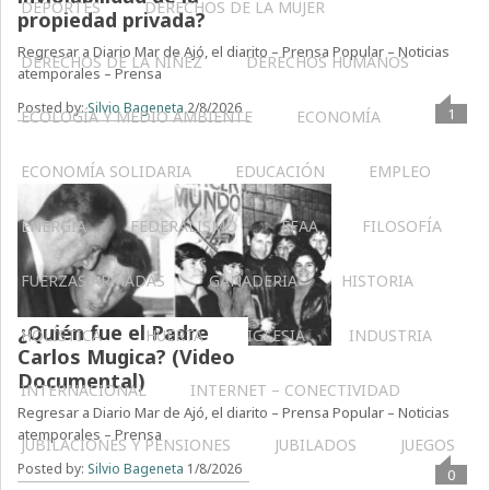
DEPORTES
DERECHOS DE LA MUJER
propiedad privada?
Regresar a Diario Mar de Ajó, el diarito – Prensa Popular – Noticias
DERECHOS DE LA NIÑEZ
DERECHOS HUMANOS
atemporales – Prensa
Posted by:
Silvio Bageneta
2/8/2026
1
ECOLOGÍA Y MEDIO AMBIENTE
ECONOMÍA
ECONOMÍA SOLIDARIA
EDUCACIÓN
EMPLEO
ENERGÍA
FEDERALISMO
FFAA
FILOSOFÍA
FUERZAS ARMADAS
GANADERIA
HISTORIA
¿Quién fue el Padre
HOLÍSTICA
HUERTA
IGLESIA
INDUSTRIA
Carlos Mugica? (Video
Documental)
INTERNACIONAL
INTERNET – CONECTIVIDAD
Regresar a Diario Mar de Ajó, el diarito – Prensa Popular – Noticias
atemporales – Prensa
JUBILACIONES Y PENSIONES
JUBILADOS
JUEGOS
Posted by:
Silvio Bageneta
1/8/2026
0