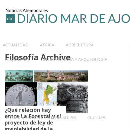
ACTUALIDAD
AFRICA
AGRICULTURA
Filosofía Archive
ALQUILERES
ANTROPOLOGÍA Y ARQUEOLOGÍA
ARQUITECTURA – INGENIERIA
ASIA
CIENCIA E INVESTIGACIÓN
CLIMA
COMUNICACIÓN Y PRENSA
¿Qué relación hay
entre La Forestal y el
COSMOS, ESPACIO, SISTEMA SOLAR
CULTURA
proyecto de ley de
inviolabilidad de la