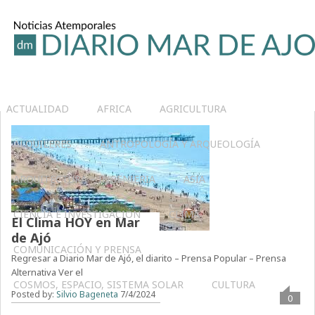
ACTUALIDAD
AFRICA
AGRICULTURA
ALQUILERES
ANTROPOLOGÍA Y ARQUEOLOGÍA
ARQUITECTURA – INGENIERIA
ASIA
CIENCIA E INVESTIGACIÓN
CLIMA
El Clima HOY en Mar
de Ajó
COMUNICACIÓN Y PRENSA
Regresar a Diario Mar de Ajó, el diarito – Prensa Popular – Prensa
Alternativa Ver el
COSMOS, ESPACIO, SISTEMA SOLAR
CULTURA
Posted by:
Silvio Bageneta
7/4/2024
0