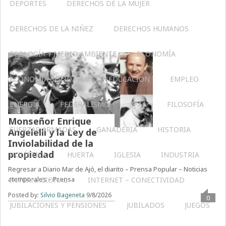
DEPORTES
DERECHOS DE LA MUJER
DERECHOS DE LA NIÑEZ
DERECHOS HUMANOS
ECOLOGÍA Y MEDIO AMBIENTE
ECONOMÍA
ECONOMÍA SOLIDARIA
EDUCACIÓN
EMPLEO
ENERGÍA
FEDERALISMO
FFAA
FILOSOFÍA
Monseñor Enrique
FUERZAS ARMADAS
GANADERIA
HISTORIA
Angelelli y la Ley de
Inviolabilidad de la
propiedad
HOLÍSTICA
HUERTA
IGLESIA
INDUSTRIA
Regresar a Diario Mar de Ajó, el diarito – Prensa Popular – Noticias
atemporales – Prensa
INTERNACIONAL
INTERNET – CONECTIVIDAD
Posted by:
Silvio Bageneta
9/8/2026
0
JUBILACIONES Y PENSIONES
JUBILADOS
JUEGOS