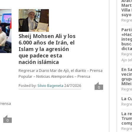
Arace
Martí
Villa
suyo
Regres
Parti
«Hac
Sheij Mohsen Ali y los
inte
6.000 años de Irán, el
busc
Islam y la agresión
dict
Regre
que padece esta
Ajo (e
nación islámica
En S
Regresar a Diario Mar de Ajó, el diarito – Prensa
veci
Popular – Noticias Atemporales – Prensa
grup
Milei
Posted by:
Silvio Bageneta
24/7/2026
0
Regres
La Cu
 Prensa
Regres
La r
Trum
0
comp
Regres