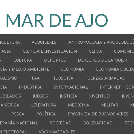
ICULTURA
ALQUILERES
ANTROPOLOGÍA Y ARQUEOLOG
ASIA
CIENCIA E INVESTIGACIÓN
CLIMA
COMUNIC
R
CULTURA
DEPORTES
DERECHOS DE LA MUJER
GÍA Y MEDIO AMBIENTE
ECONOMÍA
ECONOMÍA SOLID
RALISMO
FFAA
FILOSOFÍA
FUERZAS ARMADAS
ESIA
INDUSTRIA
INTERNACIONAL
INTERNET – CO
JUBILADOS
JUEGOS
JUSTICIA
JUVENTUD
JUVE
OAMERICA
LITERATURA
MEDICINA
MILITAR
M
PESCA
POLÍTICA
PROVINCIA DE BUENOS AIRES
ERANÍA NACIONAL
SOCIEDAD
SOLIDARIDAD
TEC
N ELECTORAL
VÍAS NAVEGABLES