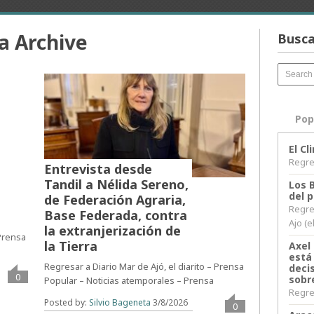
a Archive
Busca
Pop
El C
Regres
Entrevista desde
Tandil a Nélida Sereno,
Los 
del 
de Federación Agraria,
Regre
Base Federada, contra
Ajo (e
la extranjerización de
 Prensa
la Tierra
Axel 
está
Regresar a Diario Mar de Ajó, el diarito – Prensa
decis
0
sobr
Popular – Noticias atemporales – Prensa
Regres
Posted by:
Silvio Bageneta
3/8/2026
0