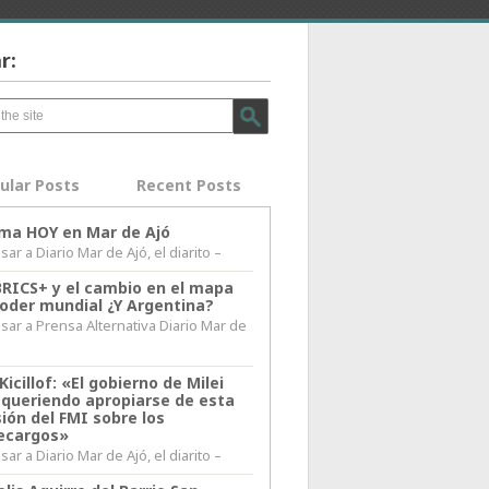
r:
ular Posts
Recent Posts
lima HOY en Mar de Ajó
ar a Diario Mar de Ajó, el diarito –
BRICS+ y el cambio en el mapa
poder mundial ¿Y Argentina?
sar a Prensa Alternativa Diario Mar de
l
Kicillof: «El gobierno de Milei
 queriendo apropiarse de esta
ión del FMI sobre los
ecargos»
ar a Diario Mar de Ajó, el diarito –