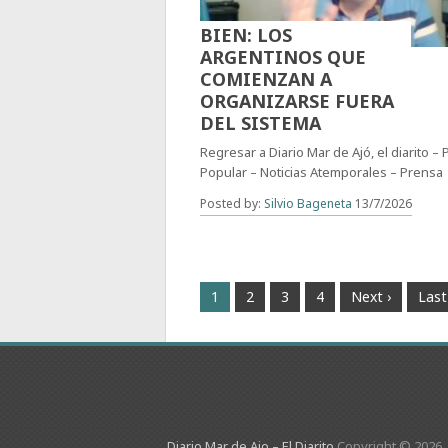
BIEN: LOS
ARGENTINOS QUE
COMIENZAN A
ORGANIZARSE FUERA
DEL SISTEMA
Regresar a Diario Mar de Ajó, el diarito –
Popular – Noticias Atemporales – Prensa
Posted by:
Silvio Bageneta
13/7/2026
1
2
3
4
Next ›
Last
Diario Mar de Ajo – El Diarito
Copyright © 2026.