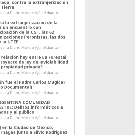
rada, contra la extranjerización
 Tierra
ar a Diario Mar de Ajó, el diarito –
a la extranjerización de la
ra un encuentro con
cipación de la CGT, las 62
nizaciones Peronistas, las dos
y la UTEP
ar a Diario Mar de Ajó, el diarito –
 relación hay entre La Forestal
proyecto de ley de inviolabilidad
a propiedad privada?
ar a Diario Mar de Ajó, el diarito –
én fue el Padre Carlos Mugica?
eo Documental)
ar a Diario Mar de Ajó, el diarito –
ARGENTINA COMUNIDAD
ESTRE: Delitos informáticos a
ados y al público
ar a Diario Mar de Ajó, el diarito –
J en la Ciudad de México,
rnagas junto a Silvio Rodriguez