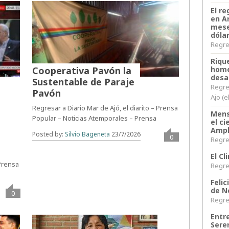
El re
en A
mese
dóla
Regres
Riqu
home
Cooperativa Pavón la
desa
Sustentable de Paraje
Regre
Pavón
Ajo (e
Regresar a Diario Mar de Ajó, el diarito – Prensa
Mens
Popular – Noticias Atemporales – Prensa
el c
Ampl
Posted by:
Silvio Bageneta
23/7/2026
0
Regres
El C
 Prensa
Regres
Felic
de N
0
Regres
Entr
Sere