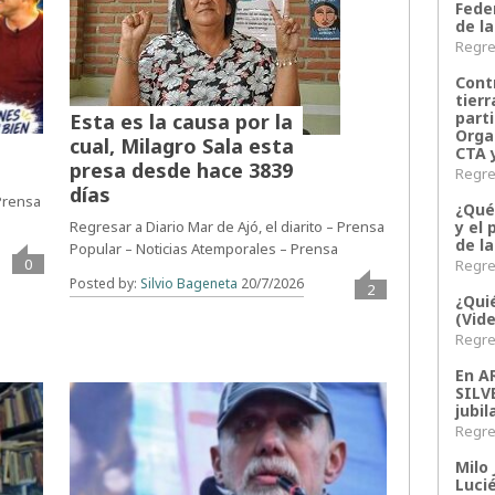
Fede
de la
Regres
Contr
tier
parti
Esta es la causa por la
Orga
cual, Milagro Sala esta
CTA 
presa desde hace 3839
Regres
días
 Prensa
¿Qué
y el 
Regresar a Diario Mar de Ajó, el diarito – Prensa
de l
Popular – Noticias Atemporales – Prensa
0
Regres
Posted by:
Silvio Bageneta
20/7/2026
2
¿Qui
(Vid
Regres
En 
SILV
jubil
Regres
Milo 
Lucié