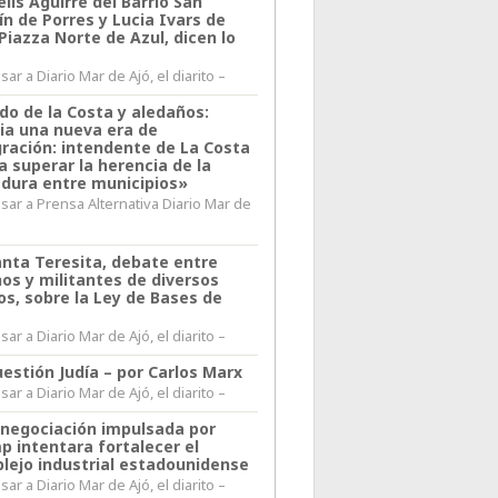
lis Aguirre del Barrio San
n de Porres y Lucia Ivars de
 Piazza Norte de Azul, dicen lo
ar a Diario Mar de Ajó, el diarito –
do de la Costa y aledaños:
ia una nueva era de
gración: intendente de La Costa
a superar la herencia de la
adura entre municipios»
sar a Prensa Alternativa Diario Mar de
l
anta Teresita, debate entre
nos y militantes de diversos
os, sobre la Ley de Bases de
ar a Diario Mar de Ajó, el diarito –
estión Judía – por Carlos Marx
ar a Diario Mar de Ajó, el diarito –
enegociación impulsada por
p intentara fortalecer el
lejo industrial estadounidense
ar a Diario Mar de Ajó, el diarito –