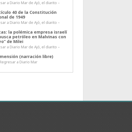
ar a Diario Mar de Ajó, el diarito –
tículo 40 de la Constitución
onal de 1949
ar a Diario Mar de Ajó, el diarito –
tas: la polémica empresa israelí
busca petróleo en Malvinas con
o” de Milei
ar a Diario Mar de Ajó, el diarito –
mensión (narración libre)
esar a Diario Mar