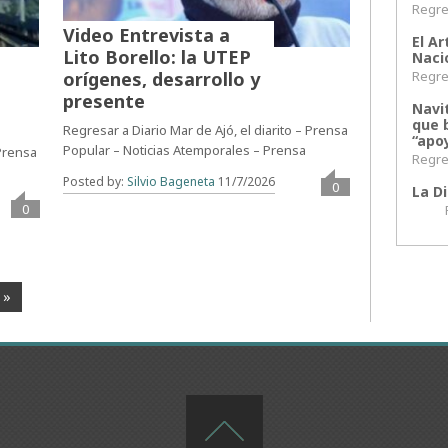
Regres
Video Entrevista a
El Ar
Lito Borello: la UTEP
Naci
orígenes, desarrollo y
Regres
presente
Navi
que 
Regresar a Diario Mar de Ajó, el diarito – Prensa
“apoy
Popular – Noticias Atemporales – Prensa
 Prensa
Regres
Posted by:
Silvio Bageneta
11/7/2026
0
La Di
0
Regr
 »