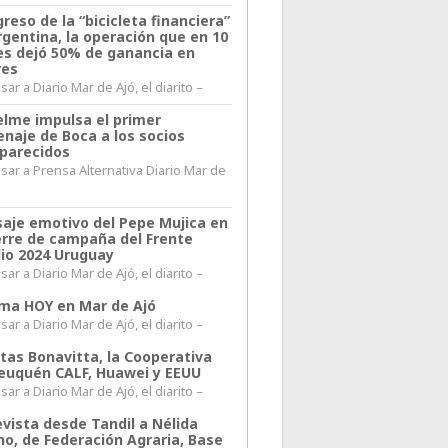
greso de la “bicicleta financiera”
rgentina, la operación que en 10
s dejó 50% de ganancia en
res
ar a Diario Mar de Ajó, el diarito –
elme impulsa el primer
naje de Boca a los socios
parecidos
sar a Prensa Alternativa Diario Mar de
l
aje emotivo del Pepe Mujica en
ierre de campaña del Frente
io 2024 Uruguay
ar a Diario Mar de Ajó, el diarito –
lima HOY en Mar de Ajó
ar a Diario Mar de Ajó, el diarito –
itas Bonavitta, la Cooperativa
euquén CALF, Huawei y EEUU
ar a Diario Mar de Ajó, el diarito –
evista desde Tandil a Nélida
no, de Federación Agraria, Base