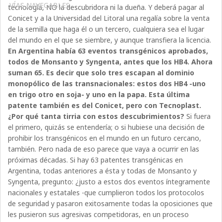
VÍAS NAVEGABLES
tecnología, NO la descubridora ni la dueña. Y deberá pagar al
Conicet y a la Universidad del Litoral una regalía sobre la venta
de la semilla que haga él o un tercero, cualquiera sea el lugar
del mundo en el que se siembre, y aunque transfiera la licencia.
En Argentina había 63 eventos transgénicos aprobados,
todos de Monsanto y Syngenta, antes que los HB4. Ahora
suman 65. Es decir que solo tres escapan al dominio
monopólico de las transnacionales: estos dos HB4 -uno
en trigo otro en soja- y uno en la papa. Esta última
patente también es del Conicet, pero con Tecnoplast.
¿Por qué tanta tirria con estos descubrimientos?
Si fuera
el primero, quizás se entendería; o si hubiese una decisión de
prohibir los transgénicos en el mundo en un futuro cercano,
también. Pero nada de eso parece que vaya a ocurrir en las
próximas décadas. Si hay 63 patentes transgénicas en
Argentina, todas anteriores a ésta y todas de Monsanto y
Syngenta, pregunto: ¿justo a estos dos eventos íntegramente
nacionales y estatales -que cumplieron todos los protocolos
de seguridad y pasaron exitosamente todas la oposiciones que
les pusieron sus agresivas competidoras, en un proceso