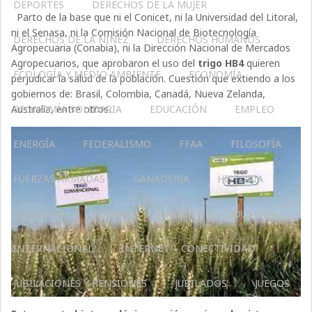
DEPORTES
DERECHOS DE LA MUJER
Parto de la base que ni el Conicet, ni la Universidad del Litoral,
ni el Senasa, ni la Comisión Nacional de Biotecnología
DERECHOS DE LA NIÑEZ
DERECHOS HUMANOS
Agropecuaria (Conabia), ni la Dirección Nacional de Mercados
Agropecuarios, que aprobaron el uso del
trigo HB4
quieren
ECOLOGÍA Y MEDIO AMBIENTE
ECONOMÍA
perjudicar la salud de la población. Cuestión que extiendo a los
gobiernos de: Brasil, Colombia, Canadá, Nueva Zelanda,
Australia, entre otros.
ECONOMÍA SOLIDARIA
EDUCACIÓN
EMPLEO
ENERGÍA
FEDERALISMO
FFAA
FILOSOFÍA
FUERZAS ARMADAS
GANADERIA
HISTORIA
HOLÍSTICA
HUERTA
IGLESIA
INDUSTRIA
INTERNACIONAL
INTERNET – CONECTIVIDAD
JUBILACIONES Y PENSIONES
JUBILADOS
JUEGOS