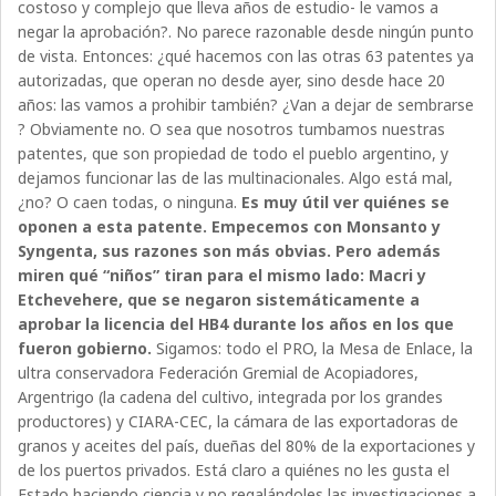
costoso y complejo que lleva años de estudio- le vamos a
negar la aprobación?. No parece razonable desde ningún punto
de vista. Entonces: ¿qué hacemos con las otras 63 patentes ya
autorizadas, que operan no desde ayer, sino desde hace 20
años: las vamos a prohibir también? ¿Van a dejar de sembrarse
? Obviamente no. O sea que nosotros tumbamos nuestras
patentes, que son propiedad de todo el pueblo argentino, y
dejamos funcionar las de las multinacionales. Algo está mal,
¿no? O caen todas, o ninguna.
Es muy útil ver quiénes se
oponen a esta patente. Empecemos con Monsanto y
Syngenta, sus razones son más obvias. Pero además
miren qué “niños” tiran para el mismo lado: Macri y
Etchevehere, que se negaron sistemáticamente a
aprobar la licencia del HB4 durante los años en los que
fueron gobierno.
Sigamos: todo el PRO, la Mesa de Enlace, la
ultra conservadora Federación Gremial de Acopiadores,
Argentrigo (la cadena del cultivo, integrada por los grandes
productores) y CIARA-CEC, la cámara de las exportadoras de
granos y aceites del país, dueñas del 80% de la exportaciones y
de los puertos privados. Está claro a quiénes no les gusta el
Estado haciendo ciencia y no regalándoles las investigaciones a