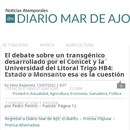
ACTUALIDAD
AFRICA
AGRICULTURA
El debate sobre un transgénico
ALQUILERES
ANTROPOLOGÍA Y ARQUEOLOGÍA
desarrollado por el Conicet y la
Universidad del Litoral Trigo HB4:
Estado o Monsanto esa es la cuestión
ARQUITECTURA – INGENIERIA
ASIA
by
Silvio Bageneta
13/07/2022 | 4:07
0
CIENCIA E INVESTIGACIÓN
CLIMA
Posted in
Actualidad
,
Agricultura
,
Economía
,
Ganaderia
,
Política
COMUNICACIÓN Y PRENSA
por Pedro Peretti – Fuente: Página 12
COSMOS, ESPACIO, SISTEMA SOLAR
CULTURA
Regresar a Diario Mar de Ajó, el diarito – Prensa Popular –
Prensa Alternativa