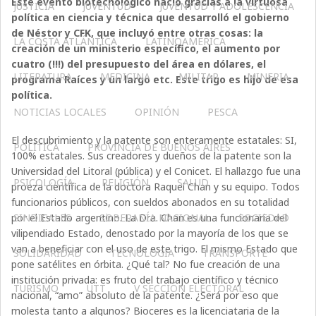
Este evento biotecnológico nació gracias a la virtuosa
JUSTICIA
JUVENTUD
JUVENTUD Y ADOLESCENCIA
política en ciencia y técnica que desarrolló el gobierno
de Néstor y CFK, que incluyó entre otras cosas: la
LA COSTA ATLÁNTICA
LATINOAMERICA
creación de un ministerio específico, el aumento por
cuatro (!!!) del presupuesto del área en dólares, el
LITERATURA
MEDICINA
MILITAR
MINERIA
programa Raíces y un largo etc. Este trigo es hijo de esa
política.
NOTICIAS LOCALES
OPINIÓN
PESCA
El descubrimiento y la patente son enteramente estatales: SI,
POLÍTICA
PROVINCIA DE BUENOS AIRES
100% estatales. Sus creadores y dueños de la patente son la
Universidad del Litoral (pública) y el Conicet. El hallazgo fue una
PSICOLOGÍA
RELIGIÓN
SALUD
proeza científica de la doctora Raquel Chan y su equipo. Todos
funcionarios públicos, con sueldos abonados en su totalidad
por el Estado argentino. La Dra. Chan es una funcionaria del
SINDICALES
SOBERANÍA NACIONAL
SOCIEDAD
vilipendiado Estado, denostado por la mayoría de los que se
van a beneficiar con el uso de este trigo. El mismo Estado que
SOLIDARIDAD
TECNOLOGÍA
TRANSPORTE
pone satélites en órbita. ¿Qué tal? No fue creación de una
institución privada: es fruto del trabajo científico y técnico
TURISMO
UTT
V SECCIÓN ELECTORAL
nacional, “amo” absoluto de la patente. ¿Será por eso que
molesta tanto a algunos? Bioceres es la licenciataria de la