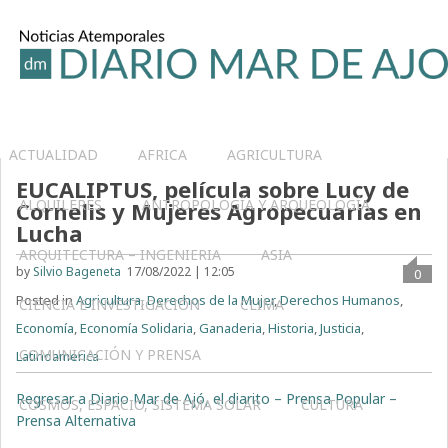
ACTUALIDAD
AFRICA
AGRICULTURA
EUCALIPTUS, película sobre Lucy de
ALQUILERES
ANTROPOLOGÍA Y ARQUEOLOGÍA
Cornelis y Mujeres Agropecuarias en
Lucha
ARQUITECTURA – INGENIERIA
ASIA
by
Silvio Bageneta
17/08/2022 | 12:05
0
Posted in
Agricultura
,
Derechos de la Mujer
,
Derechos Humanos
,
CIENCIA E INVESTIGACIÓN
CLIMA
Economía
,
Economía Solidaria
,
Ganaderia
,
Historia
,
Justicia
,
COMUNICACIÓN Y PRENSA
Latinoamerica
Regresar a Diario Mar de Ajó, el diarito – Prensa Popular –
COSMOS, ESPACIO, SISTEMA SOLAR
CULTURA
Prensa Alternativa