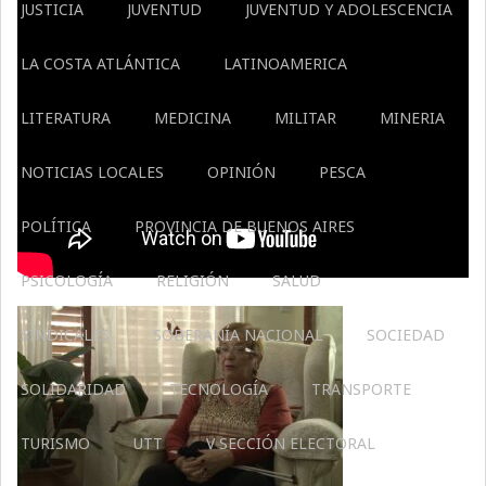
JUSTICIA
JUVENTUD
JUVENTUD Y ADOLESCENCIA
LA COSTA ATLÁNTICA
LATINOAMERICA
LITERATURA
MEDICINA
MILITAR
MINERIA
NOTICIAS LOCALES
OPINIÓN
PESCA
POLÍTICA
PROVINCIA DE BUENOS AIRES
PSICOLOGÍA
RELIGIÓN
SALUD
SINDICALES
SOBERANÍA NACIONAL
SOCIEDAD
SOLIDARIDAD
TECNOLOGÍA
TRANSPORTE
TURISMO
UTT
V SECCIÓN ELECTORAL