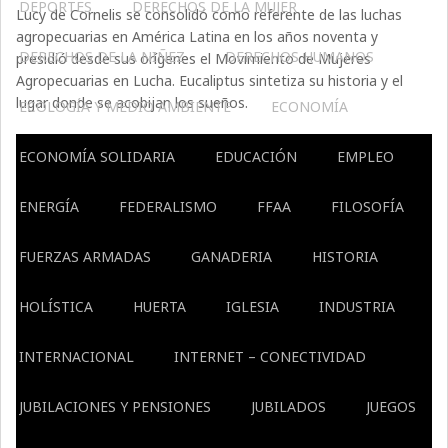
DEPORTES
DERECHOS DE LA MUJER
Lucy de Cornelis se consolidó como referente de las luchas
agropecuarias en América Latina en los años noventa y
DERECHOS DE LA NIÑEZ
DERECHOS HUMANOS
presidió desde sus orígenes el Movimiento de Mujeres
Agropecuarias en Lucha. Eucaliptus sintetiza su historia y el
lugar donde se acobijan los sueños.
ECOLOGÍA Y MEDIO AMBIENTE
ECONOMÍA
ECONOMÍA SOLIDARIA
EDUCACIÓN
EMPLEO
ENERGÍA
FEDERALISMO
FFAA
FILOSOFÍA
FUERZAS ARMADAS
GANADERIA
HISTORIA
HOLÍSTICA
HUERTA
IGLESIA
INDUSTRIA
INTERNACIONAL
INTERNET – CONECTIVIDAD
JUBILACIONES Y PENSIONES
JUBILADOS
JUEGOS