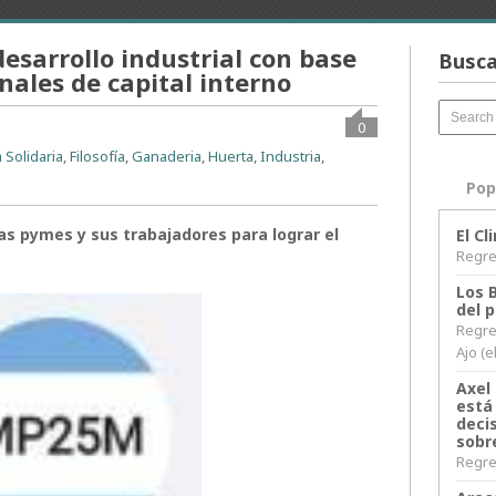
esarrollo industrial con base
Busca
nales de capital interno
0
 Solidaria
,
Filosofía
,
Ganaderia
,
Huerta
,
Industria
,
Pop
as pymes y sus trabajadores para lograr el
El C
Regres
Los 
del 
Regre
Ajo (e
Axel 
está
decis
sobr
Regres