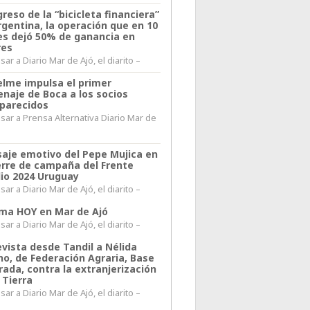
greso de la “bicicleta financiera”
rgentina, la operación que en 10
s dejó 50% de ganancia en
res
ar a Diario Mar de Ajó, el diarito –
elme impulsa el primer
naje de Boca a los socios
parecidos
sar a Prensa Alternativa Diario Mar de
l
aje emotivo del Pepe Mujica en
ierre de campaña del Frente
io 2024 Uruguay
ar a Diario Mar de Ajó, el diarito –
lima HOY en Mar de Ajó
ar a Diario Mar de Ajó, el diarito –
evista desde Tandil a Nélida
no, de Federación Agraria, Base
rada, contra la extranjerización
 Tierra
ar a Diario Mar de Ajó, el diarito –