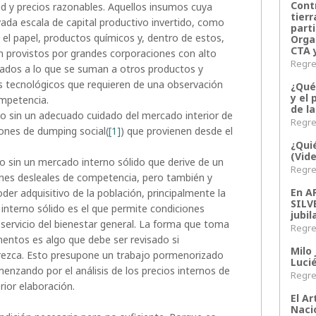
Contr
ad y precios razonables. Aquellos insumos cuya
tier
ada escala de capital productivo invertido, como
parti
, el papel, productos químicos y, dentro de estos,
Orga
CTA 
n provistos por grandes corporaciones con alto
Regres
ados a lo que se suman a otros productos y
s tecnológicos que requieren de una observación
¿Qué
y el 
mpetencia.
de l
to sin un adecuado cuidado del mercado interior de
Regres
ones de dumping social
(
[1]
)
que provienen desde el
¿Qui
(Vid
to sin un mercado interno sólido que derive de un
Regres
nes desleales de competencia, pero también y
En 
er adquisitivo de la población, principalmente la
SILV
interno sólido es el que permite condiciones
jubil
 servicio del bienestar general. La forma que toma
Regres
mentos es algo que debe ser revisado si
Milo 
crezca. Esto presupone un trabajo pormenorizado
Lucié
enzando por el análisis de los precios internos de
Regres
rior elaboración.
El Ar
Naci