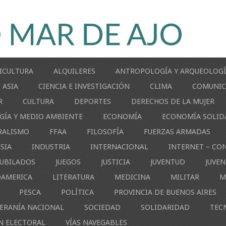
ICULTURA
ALQUILERES
ANTROPOLOGÍA Y ARQUEOLOG
ASIA
CIENCIA E INVESTIGACIÓN
CLIMA
COMUNIC
R
CULTURA
DEPORTES
DERECHOS DE LA MUJER
GÍA Y MEDIO AMBIENTE
ECONOMÍA
ECONOMÍA SOLID
RALISMO
FFAA
FILOSOFÍA
FUERZAS ARMADAS
ESIA
INDUSTRIA
INTERNACIONAL
INTERNET – CO
JUBILADOS
JUEGOS
JUSTICIA
JUVENTUD
JUVE
OAMERICA
LITERATURA
MEDICINA
MILITAR
M
PESCA
POLÍTICA
PROVINCIA DE BUENOS AIRES
ERANÍA NACIONAL
SOCIEDAD
SOLIDARIDAD
TEC
N ELECTORAL
VÍAS NAVEGABLES