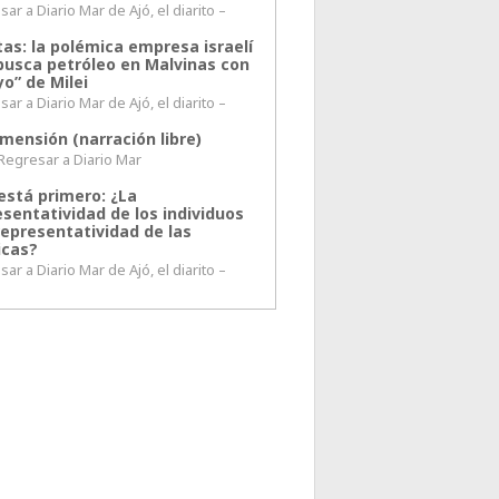
ar a Diario Mar de Ajó, el diarito –
tas: la polémica empresa israelí
busca petróleo en Malvinas con
o” de Milei
ar a Diario Mar de Ajó, el diarito –
mensión (narración libre)
esar a Diario Mar
está primero: ¿La
esentatividad de los individuos
representatividad de las
icas?
ar a Diario Mar de Ajó, el diarito –