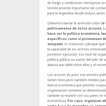
de fuego y condiciones ventajosas en 
históricamente importante del comerc
para la Argentina desde incluso antes
Debemos llamar la atención sobre
la
políticamente de estos actores. L
hace ver la política económica, la
específicos como si proviniesen 
avispado
. Es menester subrayar que l
la capacidad de los actores interesad
posterior ejecución. Ese nivel de orga
política pública no existe del lado d
alianza aun débil entre ellas y el mo
Los actores de peso son actores polí
tienen fines pero también medios par
fuerza económica que permite cooptar l
organización contiene un determinad
también la reunión con sus pares en i
económicas.
Por caso, organizan a
como base de maniobra un conju