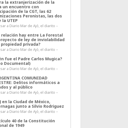
a la extranjerización de la
ra un encuentro con
cipación de la CGT, las 62
nizaciones Peronistas, las dos
y la UTEP
ar a Diario Mar de Ajó, el diarito –
 relación hay entre La Forestal
proyecto de ley de inviolabilidad
a propiedad privada?
ar a Diario Mar de Ajó, el diarito –
én fue el Padre Carlos Mugica?
eo Documental)
ar a Diario Mar de Ajó, el diarito –
ARGENTINA COMUNIDAD
ESTRE: Delitos informáticos a
ados y al público
ar a Diario Mar de Ajó, el diarito –
J en la Ciudad de México,
rnagas junto a Silvio Rodriguez
ar a Diario Mar de Ajó, el diarito –
tículo 40 de la Constitución
onal de 1949