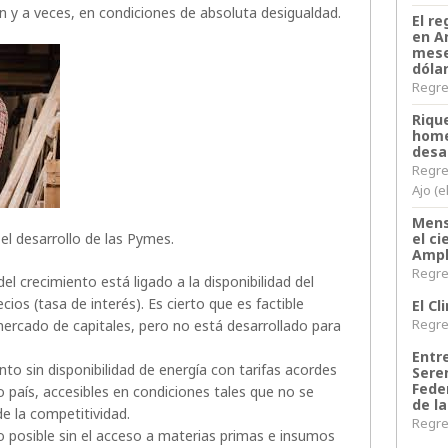
n y a veces, en condiciones de absoluta desigualdad.
El re
en A
mese
dóla
Regres
Riqu
home
desa
Regre
Ajo (e
Mens
el desarrollo de las Pymes.
el c
Ampl
Regres
del crecimiento está ligado a la disponibilidad del
cios (tasa de interés). Es cierto que es factible
El C
Regres
mercado de capitales, pero no está desarrollado para
Entr
to sin disponibilidad de energía con tarifas acordes
Sere
Fede
o país, accesibles en condiciones tales que no se
de la
de la competitividad.
Regres
to posible sin el acceso a materias primas e insumos