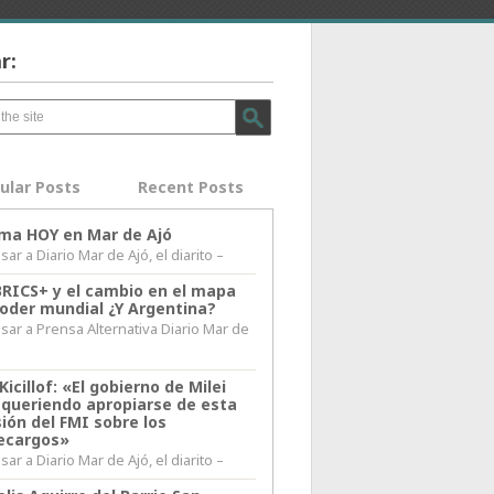
r:
ular Posts
Recent Posts
lima HOY en Mar de Ajó
ar a Diario Mar de Ajó, el diarito –
BRICS+ y el cambio en el mapa
poder mundial ¿Y Argentina?
sar a Prensa Alternativa Diario Mar de
l
Kicillof: «El gobierno de Milei
 queriendo apropiarse de esta
ión del FMI sobre los
ecargos»
ar a Diario Mar de Ajó, el diarito –