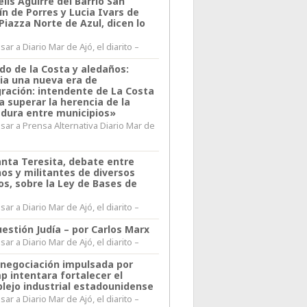
lis Aguirre del Barrio San
n de Porres y Lucia Ivars de
 Piazza Norte de Azul, dicen lo
ar a Diario Mar de Ajó, el diarito –
do de la Costa y aledaños:
ia una nueva era de
gración: intendente de La Costa
a superar la herencia de la
adura entre municipios»
sar a Prensa Alternativa Diario Mar de
l
anta Teresita, debate entre
nos y militantes de diversos
os, sobre la Ley de Bases de
ar a Diario Mar de Ajó, el diarito –
estión Judía – por Carlos Marx
ar a Diario Mar de Ajó, el diarito –
enegociación impulsada por
p intentara fortalecer el
lejo industrial estadounidense
ar a Diario Mar de Ajó, el diarito –