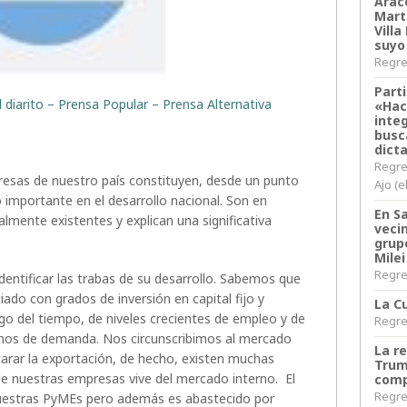
Arace
Martí
Villa
suyo
Regres
Parti
l diarito – Prensa Popular – Prensa Alternativa
«Hac
inte
busc
dict
Regre
esas de nuestro país constituyen, desde un punto
Ajo (e
o importante en el desarrollo nacional. Son en
En S
lmente existentes y explican una significativa
veci
grup
Milei
Regres
dentificar las trabas de su desarrollo. Sabemos que
ado con grados de inversión en capital fijo y
La Cu
rgo del tiempo, de niveles crecientes de empleo y de
Regres
nos de demanda. Nos circunscribimos al mercado
La r
carar la exportación, de hecho, existen muchas
Trum
e nuestras empresas vive del mercado interno. El
comp
Regres
uestras PyMEs pero además es abastecido por