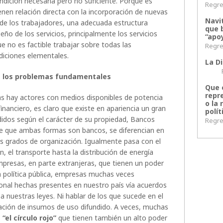
dición necesaria pero no suficiente. Porque es
Regres
ienen relación directa con la incorporación de nuevas
Navi
 de los trabajadores, una adecuada estructura
que 
eño de los servicios, principalmente los servicios
“apoy
e no es factible trabajar sobre todas las
Regres
ndiciones elementales.
La Di
Regr
 a los problemas fundamentales
Que 
repr
s hay actores con medios disponibles de potencia
o la 
inanciero, es claro que existe en apariencia un gran
polít
ididos según el carácter de su propiedad, Bancos
Regres
de que ambas formas son bancos, se diferencian en
s grados de organización. Igualmente pasa con el
, el transporte hasta la distribución de energía
mpresas, en parte extranjeras, que tienen un poder
 política pública, empresas muchas veces
ional hechas presentes en nuestro país vía acuerdos
 a nuestras leyes. Ni hablar de los que sucede en el
ación de insumos de uso difundido. A veces, muchas
o
“el círculo rojo”
que tienen también un alto poder