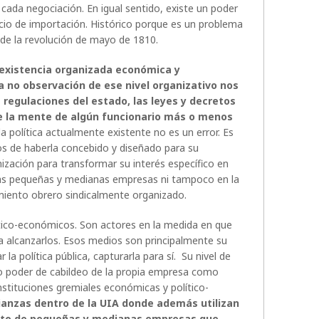
cada negociación. En igual sentido, existe un poder
io de importación. Histórico porque es un problema
 de la revolución de mayo de 1810.
existencia organizada económica y
a no observación de ese nivel organizativo nos
s regulaciones del estado, las leyes y decretos
de la mente de algún funcionario más o menos
a política actualmente existente no es un error. Es
os de haberla concebido y diseñado para su
nización para transformar su interés específico en
e las pequeñas y medianas empresas ni tampoco en la
vimiento obrero sindicalmente organizado.
tico-económicos. Son actores en la medida en que
a alcanzarlos. Esos medios son principalmente su
a política pública, capturarla para sí. Su nivel de
o poder de cabildeo de la propia empresa como
nstituciones gremiales económicas y político-
lianzas dentro de la UIA donde además utilizan
nto de pequeñas y medianas empresas que