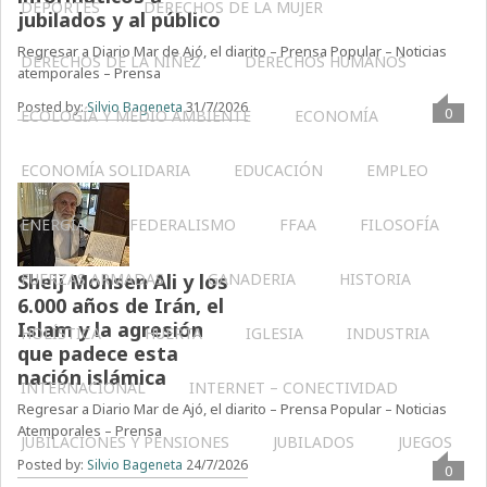
DEPORTES
DERECHOS DE LA MUJER
jubilados y al público
Regresar a Diario Mar de Ajó, el diarito – Prensa Popular – Noticias
DERECHOS DE LA NIÑEZ
DERECHOS HUMANOS
atemporales – Prensa
Posted by:
Silvio Bageneta
31/7/2026
0
ECOLOGÍA Y MEDIO AMBIENTE
ECONOMÍA
ECONOMÍA SOLIDARIA
EDUCACIÓN
EMPLEO
ENERGÍA
FEDERALISMO
FFAA
FILOSOFÍA
Sheij Mohsen Ali y los
FUERZAS ARMADAS
GANADERIA
HISTORIA
6.000 años de Irán, el
Islam y la agresión
HOLÍSTICA
HUERTA
IGLESIA
INDUSTRIA
que padece esta
nación islámica
INTERNACIONAL
INTERNET – CONECTIVIDAD
Regresar a Diario Mar de Ajó, el diarito – Prensa Popular – Noticias
Atemporales – Prensa
JUBILACIONES Y PENSIONES
JUBILADOS
JUEGOS
Posted by:
Silvio Bageneta
24/7/2026
0