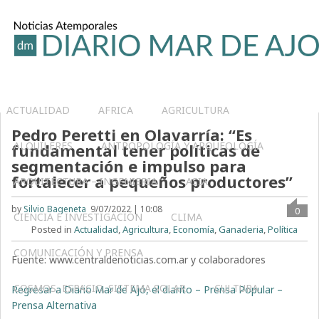
ACTUALIDAD
AFRICA
AGRICULTURA
Pedro Peretti en Olavarría: “Es
ALQUILERES
ANTROPOLOGÍA Y ARQUEOLOGÍA
fundamental tener políticas de
segmentación e impulso para
fortalecer a pequeños productores”
ARQUITECTURA – INGENIERIA
ASIA
by
Silvio Bageneta
9/07/2022 | 10:08
0
CIENCIA E INVESTIGACIÓN
CLIMA
Posted in
Actualidad
,
Agricultura
,
Economía
,
Ganaderia
,
Política
COMUNICACIÓN Y PRENSA
Fuente: www.centraldenoticias.com.ar y colaboradores
COSMOS, ESPACIO, SISTEMA SOLAR
CULTURA
Regresar a Diario Mar de Ajó, el diarito – Prensa Popular –
Prensa Alternativa