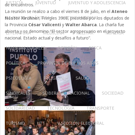
JUSTICIA
JUVENTUD
JUVENTUD Y ADOLESCENCIA
de encuentros.
La reunión se realizo a cabo el viernes 8 de julio, en el
Ateneo
LA COSTA ATLÁNTICA
LATINOAMERICA
Néstor Kirchner
, Pringles 3968, presidida por los diputados de
la Provincia
César Valicenti
y
Walter Abarca
. La charla fue
abierta y se denomino “El sector agropecuario en el proyecto
LITERATURA
MEDICINA
MILITAR
MINERIA
nacional. Estado actual y desafíos a futuro”.
NOTICIAS LOCALES
OPINIÓN
PESCA
POLÍTICA
PROVINCIA DE BUENOS AIRES
PSICOLOGÍA
RELIGIÓN
SALUD
SINDICALES
SOBERANÍA NACIONAL
SOCIEDAD
SOLIDARIDAD
TECNOLOGÍA
TRANSPORTE
TURISMO
UTT
V SECCIÓN ELECTORAL