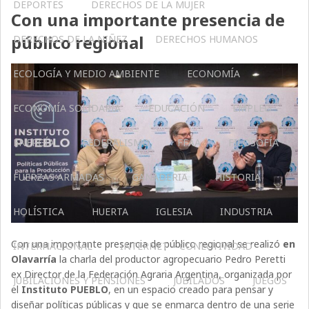
DEPORTES
DERECHOS DE LA MUJER
Con una importante presencia de
público regional
DERECHOS DE LA NIÑEZ
DERECHOS HUMANOS
ECOLOGÍA Y MEDIO AMBIENTE
ECONOMÍA
ECONOMÍA SOLIDARIA
EDUCACIÓN
EMPLEO
ENERGÍA
FEDERALISMO
FFAA
FILOSOFÍA
FUERZAS ARMADAS
GANADERIA
HISTORIA
HOLÍSTICA
HUERTA
IGLESIA
INDUSTRIA
Con una importante presencia de público regional se realizó
en
INTERNACIONAL
INTERNET – CONECTIVIDAD
Olavarría
la charla del productor agropecuario Pedro Peretti
ex Director de la Federación Agraria Argentina, organizada por
JUBILACIONES Y PENSIONES
JUBILADOS
JUEGOS
el
Instituto PUEBLO
, en un espacio creado para pensar y
diseñar políticas públicas y que se enmarca dentro de una serie