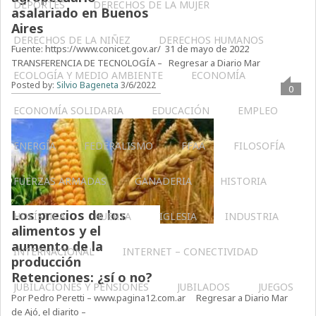
DEPORTES
DERECHOS DE LA MUJER
asalariado en Buenos
Aires
DERECHOS DE LA NIÑEZ
DERECHOS HUMANOS
Fuente: https://www.conicet.gov.ar/ 31 de mayo de 2022
TRANSFERENCIA DE TECNOLOGÍA – Regresar a Diario Mar
ECOLOGÍA Y MEDIO AMBIENTE
ECONOMÍA
Posted by:
Silvio Bageneta
3/6/2022
0
ECONOMÍA SOLIDARIA
EDUCACIÓN
EMPLEO
ENERGÍA
FEDERALISMO
FFAA
FILOSOFÍA
FUERZAS ARMADAS
GANADERIA
HISTORIA
Los precios de los
HOLÍSTICA
HUERTA
IGLESIA
INDUSTRIA
alimentos y el
aumento de la
INTERNACIONAL
INTERNET – CONECTIVIDAD
producción
Retenciones: ¿sí o no?
JUBILACIONES Y PENSIONES
JUBILADOS
JUEGOS
Por Pedro Peretti – www.pagina12.com.ar Regresar a Diario Mar
de Ajó, el diarito –