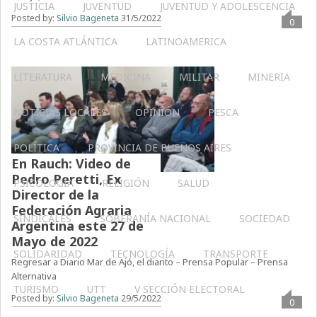
JUSTICIA
JUVENTUD
JUVENTUD Y ADOLESCENCIA
Posted by:
Silvio Bageneta
31/5/2022
0
LA COSTA ATLÁNTICA
LATINOAMERICA
LITERATURA
MEDICINA
MILITAR
MINERIA
NOTICIAS LOCALES
OPINIÓN
PESCA
POLÍTICA
PROVINCIA DE BUENOS AIRES
En Rauch: Video de
Pedro Peretti, Ex
PSICOLOGÍA
RELIGIÓN
SALUD
Director de la
Federación Agraria
SINDICALES
SOBERANÍA NACIONAL
SOCIEDAD
Argentina este 27 de
Mayo de 2022
SOLIDARIDAD
TECNOLOGÍA
TRANSPORTE
Regresar a Diario Mar de Ajó, el diarito – Prensa Popular – Prensa
Alternativa
TURISMO
UTT
V SECCIÓN ELECTORAL
Posted by:
Silvio Bageneta
29/5/2022
0