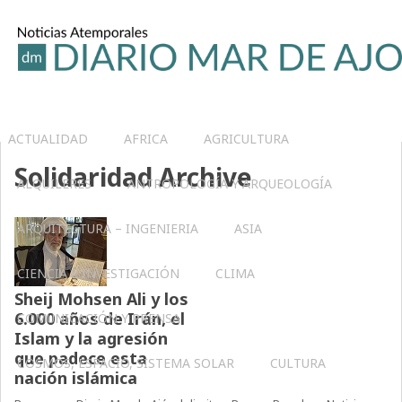
ACTUALIDAD
AFRICA
AGRICULTURA
Solidaridad Archive
ALQUILERES
ANTROPOLOGÍA Y ARQUEOLOGÍA
ARQUITECTURA – INGENIERIA
ASIA
CIENCIA E INVESTIGACIÓN
CLIMA
Sheij Mohsen Ali y los
6.000 años de Irán, el
COMUNICACIÓN Y PRENSA
Islam y la agresión
que padece esta
COSMOS, ESPACIO, SISTEMA SOLAR
CULTURA
nación islámica