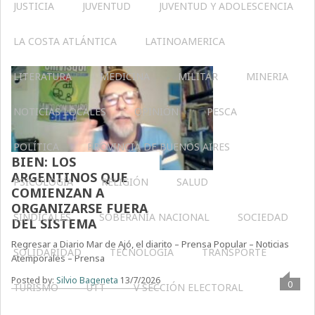
JUSTICIA
JUVENTUD
JUVENTUD Y ADOLESCENCIA
LA COSTA ATLÁNTICA
LATINOAMERICA
LITERATURA
MEDICINA
MILITAR
MINERIA
NOTICIAS LOCALES
OPINIÓN
PESCA
POLÍTICA
PROVINCIA DE BUENOS AIRES
BIEN: LOS
ARGENTINOS QUE
PSICOLOGÍA
RELIGIÓN
SALUD
COMIENZAN A
ORGANIZARSE FUERA
SINDICALES
SOBERANÍA NACIONAL
SOCIEDAD
DEL SISTEMA
Regresar a Diario Mar de Ajó, el diarito – Prensa Popular – Noticias
SOLIDARIDAD
TECNOLOGÍA
TRANSPORTE
Atemporales – Prensa
Posted by:
Silvio Bageneta
13/7/2026
0
TURISMO
UTT
V SECCIÓN ELECTORAL