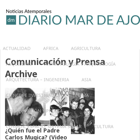
ACTUALIDAD
AFRICA
AGRICULTURA
Comunicación y Prensa
ALQUILERES
ANTROPOLOGÍA Y ARQUEOLOGÍA
Archive
ARQUITECTURA – INGENIERIA
ASIA
CIENCIA E INVESTIGACIÓN
CLIMA
COMUNICACIÓN Y PRENSA
COSMOS, ESPACIO, SISTEMA SOLAR
CULTURA
¿Quién fue el Padre
Carlos Mugica? (Video