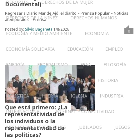
DEPORTES
DERECHOS DE LA MUJER
Documental)
Regresar a Diario Mar de Ajó, el diarito – Prensa Popular – Noticias
DERECHOS DE LA NIÑEZ
DERECHOS HUMANOS
atemporales – Prensa
Posted by:
Silvio Bageneta
1/8/2026
0
ECOLOGÍA Y MEDIO AMBIENTE
ECONOMÍA
ECONOMÍA SOLIDARIA
EDUCACIÓN
EMPLEO
ENERGÍA
FEDERALISMO
FFAA
FILOSOFÍA
FUERZAS ARMADAS
GANADERIA
HISTORIA
HOLÍSTICA
HUERTA
IGLESIA
INDUSTRIA
Que está primero: ¿La
INTERNACIONAL
INTERNET – CONECTIVIDAD
representatividad de
los individuos o la
JUBILACIONES Y PENSIONES
JUBILADOS
JUEGOS
representatividad de
las políticas?