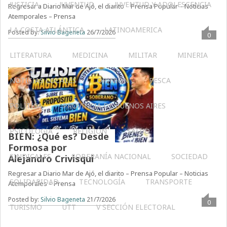
JUSTICIA
JUVENTUD
JUVENTUD Y ADOLESCENCIA
Regresar a Diario Mar de Ajó, el diarito – Prensa Popular – Noticias
Atemporales – Prensa
LA COSTA ATLÁNTICA
LATINOAMERICA
Posted by:
Silvio Bageneta
26/7/2026
0
LITERATURA
MEDICINA
MILITAR
MINERIA
NOTICIAS LOCALES
OPINIÓN
PESCA
POLÍTICA
PROVINCIA DE BUENOS AIRES
PSICOLOGÍA
RELIGIÓN
SALUD
BIEN: ¿Qué es? Desde
Formosa por
SINDICALES
SOBERANÍA NACIONAL
SOCIEDAD
Alejandro Crivisqui
Regresar a Diario Mar de Ajó, el diarito – Prensa Popular – Noticias
SOLIDARIDAD
TECNOLOGÍA
TRANSPORTE
Atemporales – Prensa
Posted by:
Silvio Bageneta
21/7/2026
0
TURISMO
UTT
V SECCIÓN ELECTORAL