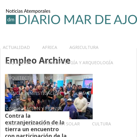
ACTUALIDAD
AFRICA
AGRICULTURA
Empleo Archive
ALQUILERES
ANTROPOLOGÍA Y ARQUEOLOGÍA
ARQUITECTURA – INGENIERIA
ASIA
CIENCIA E INVESTIGACIÓN
CLIMA
COMUNICACIÓN Y PRENSA
Contra la
extranjerización de la
COSMOS, ESPACIO, SISTEMA SOLAR
CULTURA
tierra un encuentro
con participación de la