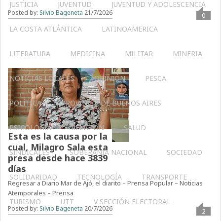
JUSTICIA
JUVENTUD
JUVENTUD Y ADOLESCENCIA
Posted by:
Silvio Bageneta
21/7/2026
0
LA COSTA ATLÁNTICA
LATINOAMERICA
LITERATURA
MEDICINA
MILITAR
MINERIA
NOTICIAS LOCALES
OPINIÓN
PESCA
POLÍTICA
PROVINCIA DE BUENOS AIRES
PSICOLOGÍA
RELIGIÓN
SALUD
Esta es la causa por la
cual, Milagro Sala esta
SINDICALES
SOBERANÍA NACIONAL
SOCIEDAD
presa desde hace 3839
días
SOLIDARIDAD
TECNOLOGÍA
TRANSPORTE
Regresar a Diario Mar de Ajó, el diarito – Prensa Popular – Noticias
Atemporales – Prensa
TURISMO
UTT
V SECCIÓN ELECTORAL
Posted by:
Silvio Bageneta
20/7/2026
2