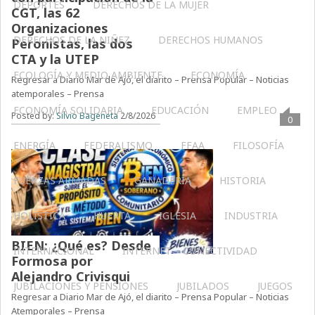
DEPORTES
DERECHOS DE LA MUJER
CGT, las 62
Organizaciones
DERECHOS DE LA NIÑEZ
DERECHOS HUMANOS
Peronistas, las dos
CTA y la UTEP
ECOLOGÍA Y MEDIO AMBIENTE
ECONOMÍA
Regresar a Diario Mar de Ajó, el diarito – Prensa Popular – Noticias
atemporales – Prensa
ECONOMÍA SOLIDARIA
EDUCACIÓN
EMPLEO
Posted by:
Silvio Bageneta
2/8/2026
0
ENERGÍA
FEDERALISMO
FFAA
FILOSOFÍA
FUERZAS ARMADAS
GANADERIA
HISTORIA
HOLÍSTICA
HUERTA
IGLESIA
INDUSTRIA
BIEN: ¿Qué es? Desde
INTERNACIONAL
INTERNET – CONECTIVIDAD
Formosa por
Alejandro Crivisqui
JUBILACIONES Y PENSIONES
JUBILADOS
JUEGOS
Regresar a Diario Mar de Ajó, el diarito – Prensa Popular – Noticias
Atemporales – Prensa