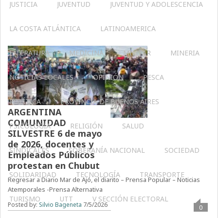
JUSTICIA
JUVENTUD
JUVENTUD Y ADOLESCENCIA
LA COSTA ATLÁNTICA
LATINOAMERICA
LITERATURA
MEDICINA
MILITAR
MINERIA
NOTICIAS LOCALES
OPINIÓN
PESCA
POLÍTICA
PROVINCIA DE BUENOS AIRES
ARGENTINA
COMUNIDAD
PSICOLOGÍA
RELIGIÓN
SALUD
SILVESTRE 6 de mayo
de 2026, docentes y
SINDICALES
SOBERANÍA NACIONAL
SOCIEDAD
Empleados Públicos
protestan en Chubut
SOLIDARIDAD
TECNOLOGÍA
TRANSPORTE
Regresar a Diario Mar de Ajó, el diarito – Prensa Popular – Noticias
Atemporales -Prensa Alternativa
TURISMO
UTT
V SECCIÓN ELECTORAL
Posted by:
Silvio Bageneta
7/5/2026
0