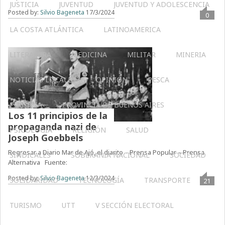
JUSTICIA
JUVENTUD
JUVENTUD Y ADOLESCENCIA
Posted by:
Silvio Bageneta
17/3/2024
0
LA COSTA ATLÁNTICA
LATINOAMERICA
LITERATURA
MEDICINA
MILITAR
MINERIA
NOTICIAS LOCALES
OPINIÓN
PESCA
POLÍTICA
PROVINCIA DE BUENOS AIRES
Los 11 principios de la
propaganda nazi de
PSICOLOGÍA
RELIGIÓN
SALUD
Joseph Goebbels
Regresar a Diario Mar de Ajó, el diarito – Prensa Popular – Prensa
SINDICALES
SOBERANÍA NACIONAL
SOCIEDAD
Alternativa Fuente:
Posted by:
Silvio Bageneta
12/3/2024
SOLIDARIDAD
TECNOLOGÍA
TRANSPORTE
21
TURISMO
UTT
V SECCIÓN ELECTORAL