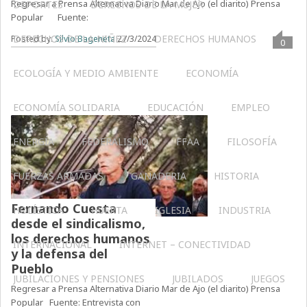
Regresar a Prensa Alternativa Diario Mar de Ajo (el diarito) Prensa
DEPORTES
DERECHOS DE LA MUJER
Popular Fuente:
DERECHOS DE LA NIÑEZ
DERECHOS HUMANOS
Posted by:
Silvio Bageneta
27/3/2024
0
ECOLOGÍA Y MEDIO AMBIENTE
ECONOMÍA
ECONOMÍA SOLIDARIA
EDUCACIÓN
EMPLEO
ENERGÍA
FEDERALISMO
FFAA
FILOSOFÍA
FUERZAS ARMADAS
GANADERIA
HISTORIA
Fernando Cuesta
HOLÍSTICA
HUERTA
IGLESIA
INDUSTRIA
desde el sindicalismo,
los derechos humanos
INTERNACIONAL
INTERNET – CONECTIVIDAD
y la defensa del
Pueblo
JUBILACIONES Y PENSIONES
JUBILADOS
JUEGOS
Regresar a Prensa Alternativa Diario Mar de Ajo (el diarito) Prensa
Popular Fuente: Entrevista con