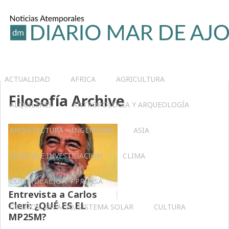
ACTUALIDAD
AFRICA
AGRICULTURA
Filosofía Archive
ALQUILERES
ANTROPOLOGÍA Y ARQUEOLOGÍA
ARQUITECTURA – INGENIERIA
ASIA
CIENCIA E INVESTIGACIÓN
CLIMA
COMUNICACIÓN Y PRENSA
Entrevista a Carlos
Cleri: ¿QUÉ ES EL
COSMOS, ESPACIO, SISTEMA SOLAR
CULTURA
MP25M?