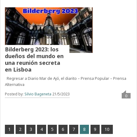
Bilderberg 2023: los
dueños del mundo en
una reunión secreta
en Lisboa
Regresar a Diario Mar de Ajó, el diarito – Prensa Popular – Prensa
Alternativa
Posted by:
Silvio Bageneta
21/5/2023
0
1
2
3
4
5
6
7
8
9
10