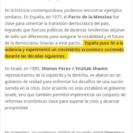
En la historia contemporánea, podemos encontrar ejemplos
similares. En España, en 1977, el
Pacto de la Moncloa
fue
clave para cimentar la transición democrática del país,
logrando que fuerzas políticas de distintas tendencias dejaran
de lado sus diferencias para asegurar la estabilidad y el futuro
de la democracia. Gracias a este pacto,
España puso fin a la
violencia y experimentó un crecimiento económico sostenido
durante las décadas siguientes.
En Israel, en 1985,
Shimon
Peres
e
Yitzhak
Shamir
,
representantes de la izquierda y la derecha, se aliaron en un
gobierno de unidad para enfrentar los desafíos de una nación
sumida en la crisis. Este acuerdo no solo estabilizó el gobierno
israelí, sino que también permitió implementar un conjunto de
reformas económicas clave para superar la crisis y alcanzar
prosperidad.
En Argentina, no podemos olvidar el acuerdo entre
Urquiza y