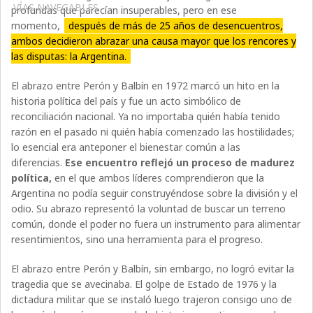
VÍAS NAVEGABLES
profundas que parecían insuperables, pero en ese
momento,
después de más de 25 años de desencuentros,
ambos decidieron abrazar una causa mayor que los rencores y
las disputas: la Argentina.
El abrazo entre Perón y Balbín en 1972 marcó un hito en la
historia política del país y fue un acto simbólico de
reconciliación nacional. Ya no importaba quién había tenido
razón en el pasado ni quién había comenzado las hostilidades;
lo esencial era anteponer el bienestar común a las
diferencias.
Ese encuentro reflejó un proceso de madurez
política,
en el que ambos líderes comprendieron que la
Argentina no podía seguir construyéndose sobre la división y el
odio. Su abrazo representó la voluntad de buscar un terreno
común, donde el poder no fuera un instrumento para alimentar
resentimientos, sino una herramienta para el progreso.
El abrazo entre Perón y Balbín, sin embargo, no logró evitar la
tragedia que se avecinaba. El golpe de Estado de 1976 y la
dictadura militar que se instaló luego trajeron consigo uno de