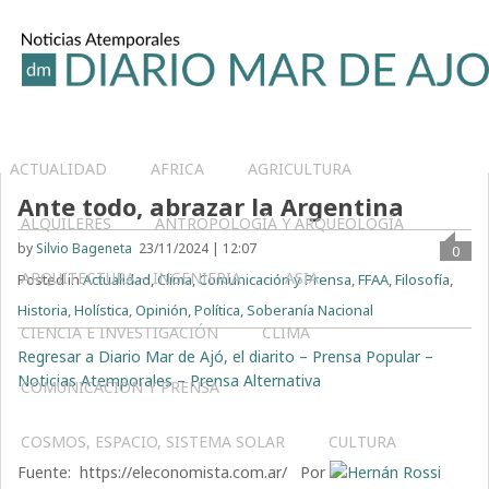
ACTUALIDAD
AFRICA
AGRICULTURA
Ante todo, abrazar la Argentina
ALQUILERES
ANTROPOLOGÍA Y ARQUEOLOGÍA
by
Silvio Bageneta
23/11/2024 | 12:07
0
ARQUITECTURA – INGENIERIA
ASIA
Posted in
Actualidad
,
Clima
,
Comunicación y Prensa
,
FFAA
,
Filosofía
,
Historia
,
Holística
,
Opinión
,
Política
,
Soberanía Nacional
CIENCIA E INVESTIGACIÓN
CLIMA
Regresar a Diario Mar de Ajó, el diarito – Prensa Popular –
Noticias Atemporales – Prensa Alternativa
COMUNICACIÓN Y PRENSA
COSMOS, ESPACIO, SISTEMA SOLAR
CULTURA
Fuente: https://eleconomista.com.ar/ Por