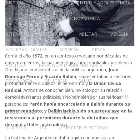
JUSTICIA
JUVENTUD
JUVENTUD Y ADOLESCENCIA
LA COSTA ATLÁNTICA
LATINOAMERICA
LITERATURA
MEDICINA
MILITAR
MINERIA
NOTICIAS LOCALES
OPINIÓN
PESCA
Corría el año
1972
, en un contexto marcado por décadas de
enfrentamientos, luchas ideológicas irreconciliables y violencia.
POLÍTICA
PROVINCIA DE BUENOS AIRES
Dos figuras emblemáticas de la política argentina,
Juan
Domingo Perón y Ricardo Balbín
, representaban a sectores
PSICOLOGÍA
RELIGIÓN
SALUD
profundamente divididos: el peronismo y la
Unión Cívica
Radical
. Ambos se conocían bien, no solo por su relación
SINDICALES
SOBERANÍA NACIONAL
SOCIEDAD
como adversarios políticos, sino también por sus heridas
personales:
Perón había encarcelado a Balbín durante su
primer mandato, y Balbín había sido un actor clave en la
SOLIDARIDAD
TECNOLOGÍA
TRANSPORTE
resistencia al peronismo durante la dictadura que
derrocó al líder justicialista.
TURISMO
UTT
V SECCIÓN ELECTORAL
La historia de Argentina estaba tejida con grietas tan