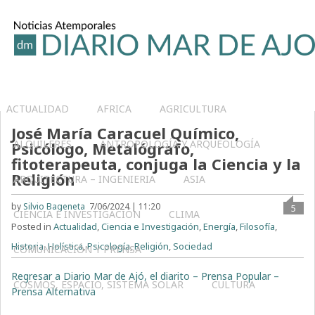
ACTUALIDAD
AFRICA
AGRICULTURA
José María Caracuel Químico,
ALQUILERES
ANTROPOLOGÍA Y ARQUEOLOGÍA
Psicólogo, Metalógrafo,
fitoterapeuta, conjuga la Ciencia y la
Religión
ARQUITECTURA – INGENIERIA
ASIA
by
Silvio Bageneta
7/06/2024 | 11:20
5
CIENCIA E INVESTIGACIÓN
CLIMA
Posted in
Actualidad
,
Ciencia e Investigación
,
Energía
,
Filosofía
,
Historia
,
Holística
,
Psicología
,
Religión
,
Sociedad
COMUNICACIÓN Y PRENSA
Regresar a Diario Mar de Ajó, el diarito – Prensa Popular –
COSMOS, ESPACIO, SISTEMA SOLAR
CULTURA
Prensa Alternativa