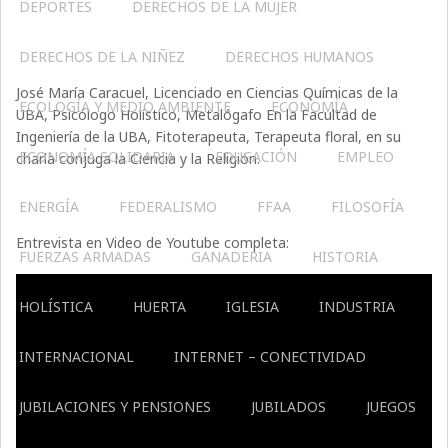
DEPORTES
DERECHOS DE LA MUJER
DERECHOS DE LA NIÑEZ
DERECHOS HUMANOS
José María Caracuel, Licenciado en Ciencias Químicas de la
ECOLOGÍA Y MEDIO AMBIENTE
ECONOMÍA
UBA, Psicólogo Holístico, Metalógafo En la Facultad de
Ingeniería de la UBA, Fitoterapeuta, Terapeuta floral, en su
ECONOMÍA SOLIDARIA
EDUCACIÓN
EMPLEO
charla conjuga la Ciencia y la Religión.
ENERGÍA
FEDERALISMO
FFAA
FILOSOFÍA
Entrevista en Video de Youtube completa:
FUERZAS ARMADAS
GANADERIA
HISTORIA
HOLÍSTICA
HUERTA
IGLESIA
INDUSTRIA
INTERNACIONAL
INTERNET – CONECTIVIDAD
JUBILACIONES Y PENSIONES
JUBILADOS
JUEGOS