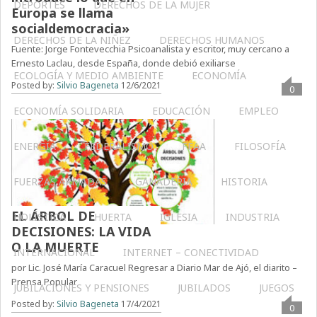
DEPORTES
DERECHOS DE LA MUJER
Europa se llama
socialdemocracia»
DERECHOS DE LA NIÑEZ
DERECHOS HUMANOS
Fuente: Jorge Fontevecchia Psicoanalista y escritor, muy cercano a
Ernesto Laclau, desde España, donde debió exiliarse
ECOLOGÍA Y MEDIO AMBIENTE
ECONOMÍA
Posted by:
Silvio Bageneta
12/6/2021
0
ECONOMÍA SOLIDARIA
EDUCACIÓN
EMPLEO
ENERGÍA
FEDERALISMO
FFAA
FILOSOFÍA
FUERZAS ARMADAS
GANADERIA
HISTORIA
EL ÁRBOL DE
HOLÍSTICA
HUERTA
IGLESIA
INDUSTRIA
DECISIONES: LA VIDA
O LA MUERTE
INTERNACIONAL
INTERNET – CONECTIVIDAD
por Lic. José María Caracuel Regresar a Diario Mar de Ajó, el diarito –
Prensa Popular
JUBILACIONES Y PENSIONES
JUBILADOS
JUEGOS
Posted by:
Silvio Bageneta
17/4/2021
0