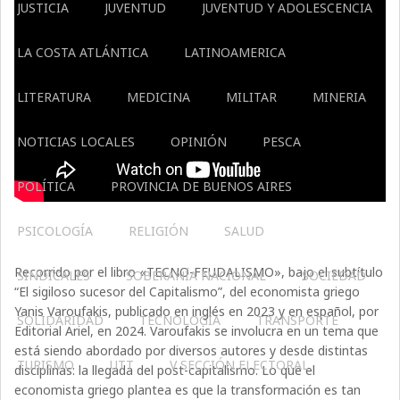
JUSTICIA
JUVENTUD
JUVENTUD Y ADOLESCENCIA
LA COSTA ATLÁNTICA
LATINOAMERICA
LITERATURA
MEDICINA
MILITAR
MINERIA
NOTICIAS LOCALES
OPINIÓN
PESCA
POLÍTICA
PROVINCIA DE BUENOS AIRES
PSICOLOGÍA
RELIGIÓN
SALUD
Recorrido por el libro «TECNO-FEUDALISMO», bajo el subtítulo
SINDICALES
SOBERANÍA NACIONAL
SOCIEDAD
“El sigiloso sucesor del Capitalismo”, del economista griego
Yanis Varoufakis, publicado en inglés en 2023 y en español, por
SOLIDARIDAD
TECNOLOGÍA
TRANSPORTE
Editorial Ariel, en 2024. Varoufakis se involucra en un tema que
está siendo abordado por diversos autores y desde distintas
TURISMO
UTT
V SECCIÓN ELECTORAL
disciplinas: la llegada del post-capitalismo. Lo que el
economista griego plantea es que la transformación es tan