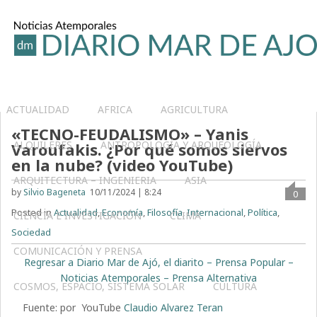
ACTUALIDAD
AFRICA
AGRICULTURA
«TECNO-FEUDALISMO» – Yanis
ALQUILERES
ANTROPOLOGÍA Y ARQUEOLOGÍA
Varoufakis. ¿Por qué somos siervos
en la nube? (video YouTube)
ARQUITECTURA – INGENIERIA
ASIA
by
Silvio Bageneta
10/11/2024 | 8:24
0
Posted in
Actualidad
,
Economía
,
Filosofía
,
Internacional
,
Política
,
CIENCIA E INVESTIGACIÓN
CLIMA
Sociedad
COMUNICACIÓN Y PRENSA
Regresar a Diario Mar de Ajó, el diarito – Prensa Popular –
Noticias Atemporales – Prensa Alternativa
COSMOS, ESPACIO, SISTEMA SOLAR
CULTURA
Fuente: por YouTube
Claudio Alvarez Teran