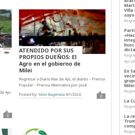
Arace
Martí
Villa
suyo
Regres
Parti
«Hac
inte
busc
dict
ATENDIDO POR SUS
Regre
PROPIOS DUEÑOS: El
Ajo (e
Agro en el gobierno de
Milei
En S
veci
Regresar a Diario Mar de Ajó, el diarito – Prensa
grup
Popular – Prensa Alternativa por José
Milei
Regres
 de Ajo
Posted by:
Silvio Bageneta
9/1/2024
0
La Cu
Regres
0
La r
Trum
comp
Regres