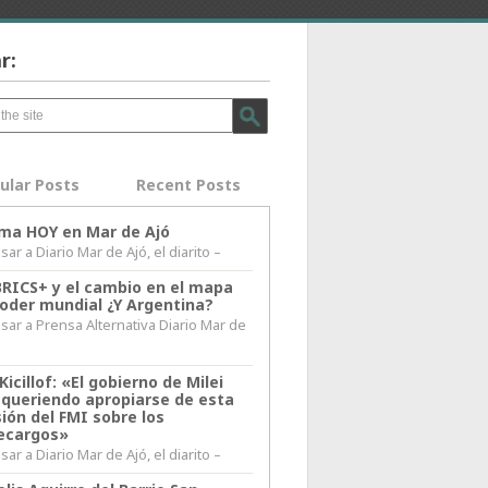
r:
ular Posts
Recent Posts
lima HOY en Mar de Ajó
ar a Diario Mar de Ajó, el diarito –
BRICS+ y el cambio en el mapa
poder mundial ¿Y Argentina?
sar a Prensa Alternativa Diario Mar de
l
Kicillof: «El gobierno de Milei
 queriendo apropiarse de esta
ión del FMI sobre los
ecargos»
ar a Diario Mar de Ajó, el diarito –