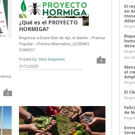
El re
en A
mese
dóla
¿Qué es el PROYECTO
Regres
HORMIGA?
Riqu
Regresar a Diario Mar de Ajó, el diarito – Prensa
home
Popular – Prensa Alternativa ¿QUIENES
desa
SOMOS?
Regre
Ajo (e
Posted by:
Silvio Bageneta
0
21/12/2023
Mens
el c
 Prensa
Ampl
Regres
El C
0
Regres
Felic
de N
Regres
Entr
Sere