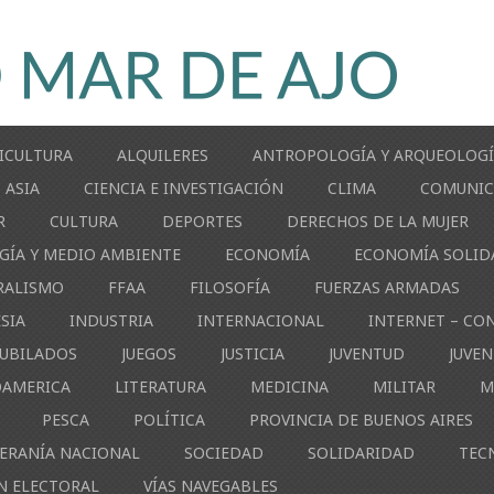
ICULTURA
ALQUILERES
ANTROPOLOGÍA Y ARQUEOLOG
ASIA
CIENCIA E INVESTIGACIÓN
CLIMA
COMUNIC
R
CULTURA
DEPORTES
DERECHOS DE LA MUJER
GÍA Y MEDIO AMBIENTE
ECONOMÍA
ECONOMÍA SOLID
RALISMO
FFAA
FILOSOFÍA
FUERZAS ARMADAS
ESIA
INDUSTRIA
INTERNACIONAL
INTERNET – CO
JUBILADOS
JUEGOS
JUSTICIA
JUVENTUD
JUVE
OAMERICA
LITERATURA
MEDICINA
MILITAR
M
PESCA
POLÍTICA
PROVINCIA DE BUENOS AIRES
ERANÍA NACIONAL
SOCIEDAD
SOLIDARIDAD
TEC
N ELECTORAL
VÍAS NAVEGABLES