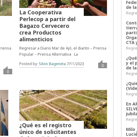
Fede
de la
La Cooperativa
Regres
Perlecop a partir del
Contr
Bagazo Cervecero
tier
crea Productos
parti
Orga
alimenticios
CTA 
Regres
 Prensa
Regresar a Diario Mar de Ajó, el diarito – Prensa
Popular – Prensa Alternativa La
¿Qué
y el 
Posted by:
Silvio Bageneta
7/11/2023
0
de l
0
Regres
¿Qui
(Vid
Regres
En 
SILV
jubil
Regres
¿Qué es el registro
Milo 
único de solicitantes
Lucié