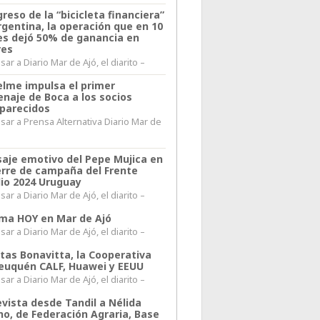
greso de la “bicicleta financiera”
rgentina, la operación que en 10
s dejó 50% de ganancia en
res
ar a Diario Mar de Ajó, el diarito –
elme impulsa el primer
naje de Boca a los socios
parecidos
sar a Prensa Alternativa Diario Mar de
l
aje emotivo del Pepe Mujica en
ierre de campaña del Frente
io 2024 Uruguay
ar a Diario Mar de Ajó, el diarito –
lima HOY en Mar de Ajó
ar a Diario Mar de Ajó, el diarito –
itas Bonavitta, la Cooperativa
euquén CALF, Huawei y EEUU
ar a Diario Mar de Ajó, el diarito –
evista desde Tandil a Nélida
no, de Federación Agraria, Base