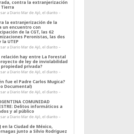
rada, contra la extranjerización
 Tierra
ar a Diario Mar de Ajó, el diarito –
a la extranjerización de la
ra un encuentro con
cipación de la CGT, las 62
nizaciones Peronistas, las dos
y la UTEP
ar a Diario Mar de Ajó, el diarito –
 relación hay entre La Forestal
proyecto de ley de inviolabilidad
a propiedad privada?
ar a Diario Mar de Ajó, el diarito –
én fue el Padre Carlos Mugica?
eo Documental)
ar a Diario Mar de Ajó, el diarito –
ARGENTINA COMUNIDAD
ESTRE: Delitos informáticos a
ados y al público
ar a Diario Mar de Ajó, el diarito –
J en la Ciudad de México,
rnagas junto a Silvio Rodriguez