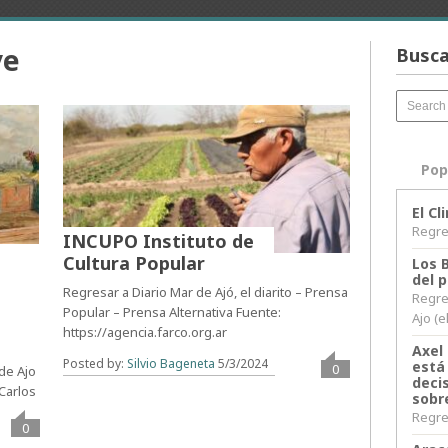
ve
Busca
Pop
El C
Regres
INCUPO Instituto de
Cultura Popular
Los 
del 
Regresar a Diario Mar de Ajó, el diarito – Prensa
Regre
Popular – Prensa Alternativa Fuente:
Ajo (e
https://agencia.farco.org.ar
Axel 
Posted by:
Silvio Bageneta
5/3/2024
está
0
 de Ajo
decis
Carlos
sobr
Regres
0