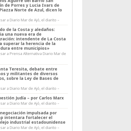
lis Aguirre del Barrio San
n de Porres y Lucia Ivars de
 Piazza Norte de Azul, dicen lo
ar a Diario Mar de Ajó, el diarito –
do de la Costa y aledaños:
ia una nueva era de
gración: intendente de La Costa
a superar la herencia de la
adura entre municipios»
sar a Prensa Alternativa Diario Mar de
l
anta Teresita, debate entre
nos y militantes de diversos
os, sobre la Ley de Bases de
ar a Diario Mar de Ajó, el diarito –
estión Judía – por Carlos Marx
ar a Diario Mar de Ajó, el diarito –
enegociación impulsada por
p intentara fortalecer el
lejo industrial estadounidense
ar a Diario Mar de Ajó, el diarito –