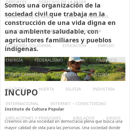
DEPORTES
DERECHOS DE LA MUJER
Somos una organización de la
sociedad civil que trabaja en la
DERECHOS DE LA NIÑEZ
DERECHOS HUMANOS
construcción de una vida digna en
una ambiente saludable, con
ECOLOGÍA Y MEDIO AMBIENTE
ECONOMÍA
agricultores familiares y pueblos
ECONOMÍA SOLIDARIA
EDUCACIÓN
EMPLEO
indígenas.
ENERGÍA
FEDERALISMO
FFAA
FILOSOFÍA
FUERZAS ARMADAS
GANADERIA
HISTORIA
HOLÍSTICA
HUERTA
IGLESIA
INDUSTRIA
INCUPO
INTERNACIONAL
INTERNET – CONECTIVIDAD
Instituto de Cultura Popular
JUBILACIONES Y PENSIONES
JUBILADOS
JUEGOS
Creemos en una sociedad en democracia plena que busca una
mayor calidad de vida para las personas. Una sociedad donde