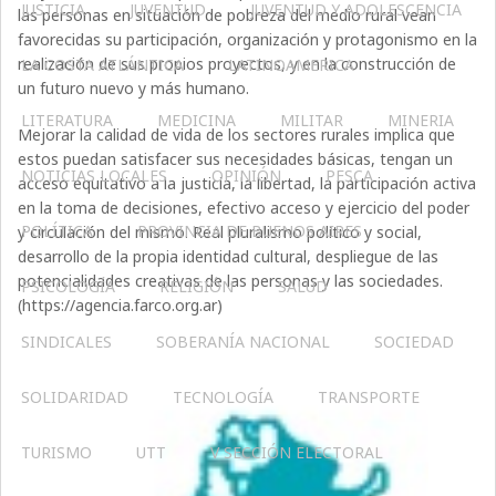
JUSTICIA
JUVENTUD
JUVENTUD Y ADOLESCENCIA
las personas en situación de pobreza del medio rural vean
favorecidas su participación, organización y protagonismo en la
realización de sus propios proyectos, y en la construcción de
LA COSTA ATLÁNTICA
LATINOAMERICA
un futuro nuevo y más humano.
LITERATURA
MEDICINA
MILITAR
MINERIA
Mejorar la calidad de vida de los sectores rurales implica que
estos puedan satisfacer sus necesidades básicas, tengan un
NOTICIAS LOCALES
OPINIÓN
PESCA
acceso equitativo a la justicia, la libertad, la participación activa
en la toma de decisiones, efectivo acceso y ejercicio del poder
POLÍTICA
PROVINCIA DE BUENOS AIRES
y circulación del mismo. Real pluralismo político y social,
desarrollo de la propia identidad cultural, despliegue de las
potencialidades creativas de las personas y las sociedades.
PSICOLOGÍA
RELIGIÓN
SALUD
(https://agencia.farco.org.ar)
SINDICALES
SOBERANÍA NACIONAL
SOCIEDAD
SOLIDARIDAD
TECNOLOGÍA
TRANSPORTE
TURISMO
UTT
V SECCIÓN ELECTORAL