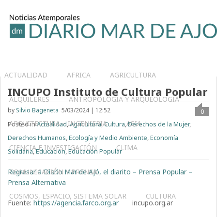
ACTUALIDAD
AFRICA
AGRICULTURA
INCUPO Instituto de Cultura Popular
ALQUILERES
ANTROPOLOGÍA Y ARQUEOLOGÍA
by
Silvio Bageneta
5/03/2024 | 12:52
0
ARQUITECTURA – INGENIERIA
ASIA
Posted in
Actualidad
,
Agricultura
,
Cultura
,
Derechos de la Mujer
,
Derechos Humanos
,
Ecología y Medio Ambiente
,
Economía
CIENCIA E INVESTIGACIÓN
CLIMA
Solidaria
,
Educación
,
Educación Popular
Regresar a Diario Mar de Ajó, el diarito – Prensa Popular –
COMUNICACIÓN Y PRENSA
Prensa Alternativa
COSMOS, ESPACIO, SISTEMA SOLAR
CULTURA
Fuente:
https://agencia.farco.org.ar
incupo.org.ar