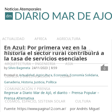
ACTUALIDAD
AFRICA
AGRICULTURA
En Azul: Por primera vez en la
ALQUILERES
ANTROPOLOGÍA Y ARQUEOLOGÍA
historia el sector rural contribuirá a
la tasa de servicios esenciales
ARQUITECTURA – INGENIERIA
ASIA
by
Silvio Bageneta
24/11/2023 | 8:59
0
Posted in
Actualidad
,
Agricultura
,
Economía
,
Economía Solidaria
,
CIENCIA E INVESTIGACIÓN
CLIMA
Ganaderia
,
Historia
,
Justicia
,
Política
COMUNICACIÓN Y PRENSA
Regresar a Diario Mar de Ajó, el diarito – Prensa Popular –
Prensa Alternativa
COSMOS, ESPACIO, SISTEMA SOLAR
CULTURA
Fuente: https://www.pagina12.com.ar/ por Andrés Miguel