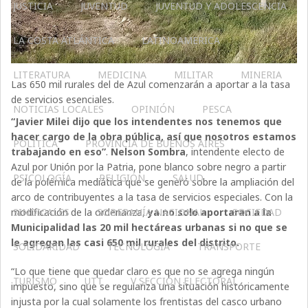
JUSTICIA
JUVENTUD
JUVENTUD Y ADOLESCENCIA
LA COSTA ATLÁNTICA
LATINOAMERICA
LITERATURA
MEDICINA
MILITAR
MINERIA
Las 650 mil rurales del de Azul comenzarán a aportar a la tasa
de servicios esenciales.
NOTICIAS LOCALES
OPINIÓN
PESCA
“Javier Milei dijo que los intendentes nos tenemos que
hacer cargo de la obra pública, así que nosotros estamos
POLÍTICA
PROVINCIA DE BUENOS AIRES
trabajando en eso”
.
Nelson Sombra
, intendente electo de
Azul por Unión por la Patria, pone blanco sobre negro a partir
PSICOLOGÍA
RELIGIÓN
SALUD
de la polémica mediática que se generó sobre la ampliación del
arco de contribuyentes a la tasa de servicios especiales. Con la
SINDICALES
SOBERANÍA NACIONAL
SOCIEDAD
modificación de la ordenanza,
ya no solo aportaran a la
Municipalidad las 20 mil hectáreas urbanas si no que se
le agregan las casi 650 mil rurales del distrito.
SOLIDARIDAD
TECNOLOGÍA
TRANSPORTE
“Lo que tiene que quedar claro es que no se agrega ningún
TURISMO
UTT
V SECCIÓN ELECTORAL
impuesto, sino que se regulariza una situación históricamente
injusta por la cual solamente los frentistas del casco urbano