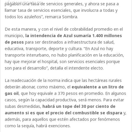
VÍAS NAVEGABLES
pagaban una tasa de servicios generales, y ahora se pasa a
llamar tasa de servicios esenciales, que involucra a todas y
todos los azuleños”, remarca Sombra.
De esta manera, y con el nivel de cobrabilidad promedio en el
municipio,
la intendencia de Azul sumaría 1.400 millones
de pesos
para ser destinados a infraestructura de salud,
educativa, transporte, deporte y cultura. “En Azul no hay
transporte interurbano, no hubo planificación en la educación,
hay que mejorar el hospital, son servicios esenciales porque
son para el desarrollo”, detalla el intendente electo.
La readecuación de la norma indica que las hectáreas rurales
deberán abonar, como máximo, el
equivalente a un litro de
gas oil
, que hoy equivale a 370 pesos en promedio. En algunos
casos, según la capacidad productiva, será menos. Para evitar
subas desmedidas,
habrá un tope del 30 por ciento de
aumento si es que el precio del combustible se dispara
y,
además, para aquellos que estén afectados por fenómenos
como la sequía, habrá exenciones.