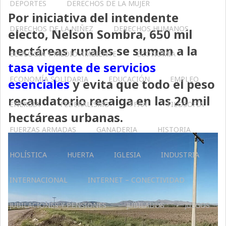
DEPORTES
DERECHOS DE LA MUJER
Por iniciativa del intendente
DERECHOS DE LA NIÑEZ
DERECHOS HUMANOS
electo, Nelson Sombra, 650 mil
hectáreas rurales se suman a la
ECOLOGÍA Y MEDIO AMBIENTE
ECONOMÍA
tasa vigente de servicios
ECONOMÍA SOLIDARIA
EDUCACIÓN
EMPLEO
esenciales
y evita que todo el peso
recaudatorio recaiga en las 20 mil
ENERGÍA
FEDERALISMO
FFAA
FILOSOFÍA
hectáreas urbanas.
FUERZAS ARMADAS
GANADERIA
HISTORIA
HOLÍSTICA
HUERTA
IGLESIA
INDUSTRIA
INTERNACIONAL
INTERNET – CONECTIVIDAD
JUBILACIONES Y PENSIONES
JUBILADOS
JUEGOS