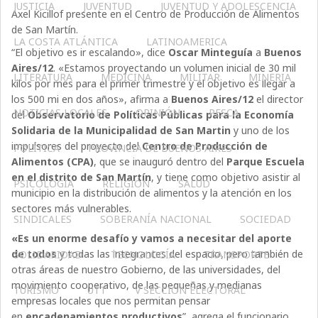
JUSTICIA
JUVENTUD
JUVENTUD Y ADOLESCENCIA
Axel Kicillof presente en el Centro de Producción de Alimentos
de San Martín.
LA COSTA ATLÁNTICA
LATINOAMERICA
“El objetivo es ir escalando», dice
Oscar Minteguía
a
Buenos
Aires/12
. «Estamos proyectando un volumen inicial de 30 mil
LITERATURA
MEDICINA
MILITAR
MINERIA
kilos por mes para el primer trimestre y el objetivo es llegar a
los 500 mi en dos años», afirma a
Buenos Aires/12
el director
NOTICIAS LOCALES
OPINIÓN
PESCA
del
Observatorio de Políticas Públicas para la Economía
Solidaria de la Municipalidad de San Martin
y uno de los
impulsores del proyecto del
Centro de Producción de
POLÍTICA
PROVINCIA DE BUENOS AIRES
Alimentos (CPA)
, que se inauguró dentro del
Parque Escuela
en el distrito de San Martín
, y tiene como objetivo asistir al
PSICOLOGÍA
RELIGIÓN
SALUD
municipio en la distribución de alimentos y la atención en los
sectores más vulnerables.
SINDICALES
SOBERANÍA NACIONAL
SOCIEDAD
«Es un enorme desafío y vamos a necesitar del aporte
de todos
y todas las integrantes del espacio, pero también de
SOLIDARIDAD
TECNOLOGÍA
TRANSPORTE
otras áreas de nuestro Gobierno, de las universidades, del
movimiento cooperativo, de las pequeñas y medianas
TURISMO
UTT
V SECCIÓN ELECTORAL
empresas locales que nos permitan pensar
en
encadenamientos productivos
”, agrega el funcionario