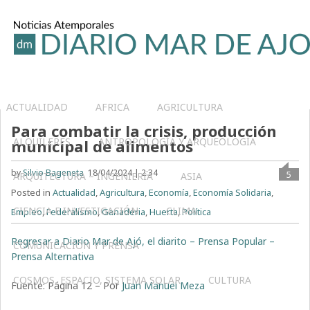
ACTUALIDAD
AFRICA
AGRICULTURA
Para combatir la crisis, producción
ALQUILERES
ANTROPOLOGÍA Y ARQUEOLOGÍA
municipal de alimentos
by
Silvio Bageneta
18/04/2024 | 2:34
5
ARQUITECTURA – INGENIERIA
ASIA
Posted in
Actualidad
,
Agricultura
,
Economía
,
Economía Solidaria
,
CIENCIA E INVESTIGACIÓN
CLIMA
Empleo
,
Federalismo
,
Ganaderia
,
Huerta
,
Política
Regresar a Diario Mar de Ajó, el diarito – Prensa Popular –
COMUNICACIÓN Y PRENSA
Prensa Alternativa
COSMOS, ESPACIO, SISTEMA SOLAR
CULTURA
Fuente: Página 12 – Por
Juan Manuel Meza