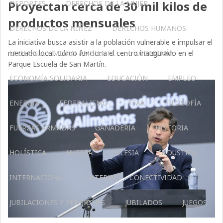
Proyectan cerca de 30 mil kilos de
DEPORTES
DERECHOS DE LA MUJER
productos mensuales
DERECHOS DE LA NIÑEZ
DERECHOS HUMANOS
La iniciativa busca asistir a la población vulnerable e impulsar el
mercado local. Cómo funciona el centro inaugurado en el
ECOLOGÍA Y MEDIO AMBIENTE
ECONOMÍA
Parque Escuela de San Martín.
ECONOMÍA SOLIDARIA
EDUCACIÓN
EMPLEO
ENERGÍA
FEDERALISMO
FFAA
FILOSOFÍA
FUERZAS ARMADAS
GANADERIA
HISTORIA
HOLÍSTICA
HUERTA
IGLESIA
INDUSTRIA
INTERNACIONAL
INTERNET – CONECTIVIDAD
JUBILACIONES Y PENSIONES
JUBILADOS
JUEGOS