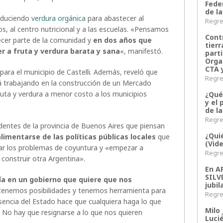
Fede
de la
roduciendo
verdura orgánica
para abastecer al
Regres
os, al centro nutricional y a las escuelas. «Pensamos
Contr
cer parte de la comunidad y
en dos años que
tier
r a fruta y verdura barata y sana
«, manifestó.
parti
Orga
CTA 
ara el municipio de Castelli. Además, reveló que
Regres
á trabajando en la construcción de un Mercado
ruta y verdura a menor costo a los municipios
¿Qué
y el 
de l
Regres
dentes de la provincia de Buenos Aires que piensan
¿Qui
alimentarse de las políticas públicas locales
que
(Vid
ar los problemas de coyuntura y «empezar a
Regres
 construir otra Argentina».
En 
SILV
ía en un gobierno que quiere que nos
jubil
 tenemos posibilidades y tenemos herramienta para
Regres
usencia del Estado hace que cualquiera haga lo que
Milo 
 No hay que resignarse a lo que nos quieren
Lucié