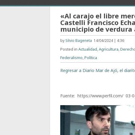
«Al carajo el libre me
Castelli Francisco Ech
municipio de verdura 
by
Silvio Bageneta
14/04/2024 | 4:36
Posted in
Actualidad
,
Agricultura
,
Derech
Federalismo
,
Política
Regresar a Diario Mar de Ajó, el diari
Fuente: https://www.perfil.com/ 03-