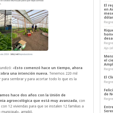
El re
en A
mese
dóla
Regres
Riqu
home
desa
Regre
Ajo (e
Mens
el c
Ampl
fundizó: «
Esto comenzó hace un tiempo, ahora
Regres
cobra una intención nueva.
Tenemos 220 mil
El C
 para sembrar y para acortar todo lo que es la
Regres
Felic
de N
mos hace dos años con la Unión de
Regres
lonia agroecológica que está muy avanzada
, con
on 12 viviendas para que se instalen 12 familias a
Entr
Sere
 municipal», amplió.