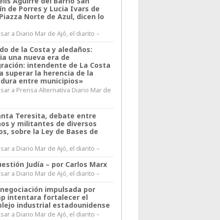
lis Aguirre del Barrio San
n de Porres y Lucia Ivars de
 Piazza Norte de Azul, dicen lo
ar a Diario Mar de Ajó, el diarito –
do de la Costa y aledaños:
ia una nueva era de
gración: intendente de La Costa
a superar la herencia de la
adura entre municipios»
sar a Prensa Alternativa Diario Mar de
l
anta Teresita, debate entre
nos y militantes de diversos
os, sobre la Ley de Bases de
ar a Diario Mar de Ajó, el diarito –
estión Judía – por Carlos Marx
ar a Diario Mar de Ajó, el diarito –
enegociación impulsada por
p intentara fortalecer el
lejo industrial estadounidense
ar a Diario Mar de Ajó, el diarito –