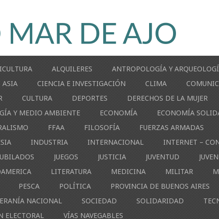
ICULTURA
ALQUILERES
ANTROPOLOGÍA Y ARQUEOLOG
ASIA
CIENCIA E INVESTIGACIÓN
CLIMA
COMUNIC
R
CULTURA
DEPORTES
DERECHOS DE LA MUJER
GÍA Y MEDIO AMBIENTE
ECONOMÍA
ECONOMÍA SOLID
RALISMO
FFAA
FILOSOFÍA
FUERZAS ARMADAS
ESIA
INDUSTRIA
INTERNACIONAL
INTERNET – CO
JUBILADOS
JUEGOS
JUSTICIA
JUVENTUD
JUVE
OAMERICA
LITERATURA
MEDICINA
MILITAR
M
PESCA
POLÍTICA
PROVINCIA DE BUENOS AIRES
ERANÍA NACIONAL
SOCIEDAD
SOLIDARIDAD
TEC
N ELECTORAL
VÍAS NAVEGABLES