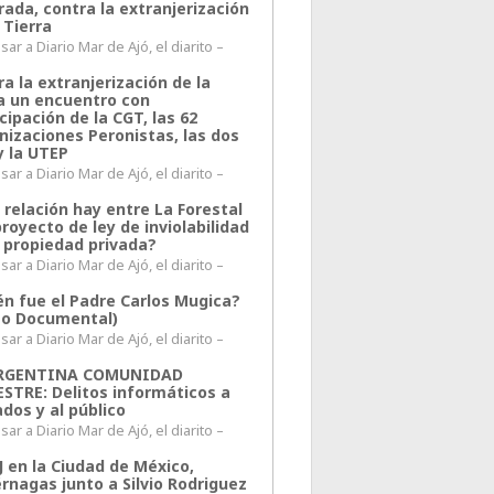
rada, contra la extranjerización
 Tierra
ar a Diario Mar de Ajó, el diarito –
a la extranjerización de la
ra un encuentro con
cipación de la CGT, las 62
nizaciones Peronistas, las dos
y la UTEP
ar a Diario Mar de Ajó, el diarito –
 relación hay entre La Forestal
proyecto de ley de inviolabilidad
a propiedad privada?
ar a Diario Mar de Ajó, el diarito –
én fue el Padre Carlos Mugica?
eo Documental)
ar a Diario Mar de Ajó, el diarito –
ARGENTINA COMUNIDAD
ESTRE: Delitos informáticos a
ados y al público
ar a Diario Mar de Ajó, el diarito –
J en la Ciudad de México,
rnagas junto a Silvio Rodriguez