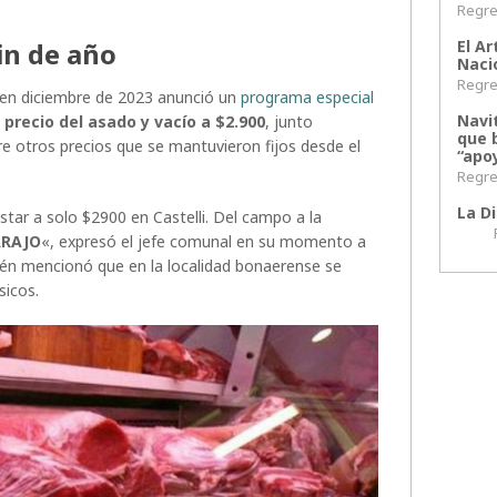
Regres
El Ar
in de año
Naci
Regres
 en diciembre de 2023 anunció un
programa especial
Navi
l
precio del asado y vacío a $2.900
, junto
que 
re otros precios que se mantuvieron fijos desde el
“apoy
Regres
La Di
tar a solo $2900 en Castelli. Del campo a la
Regr
ARAJO
«, expresó el jefe comunal en su momento a
ién mencionó que en la localidad bonaerense se
sicos.