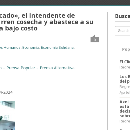
rcado», el intendente de
Busca
arren cosecha y abastece a su
a bajo costo
0
os Humanos
,
Economía
,
Economía Solidaria
,
Pop
El C
Regres
to – Prensa Popular – Prensa Alternativa
Los 
del 
Regre
04-2024
Ajo (e
Axel 
está
decis
sobr
Regres