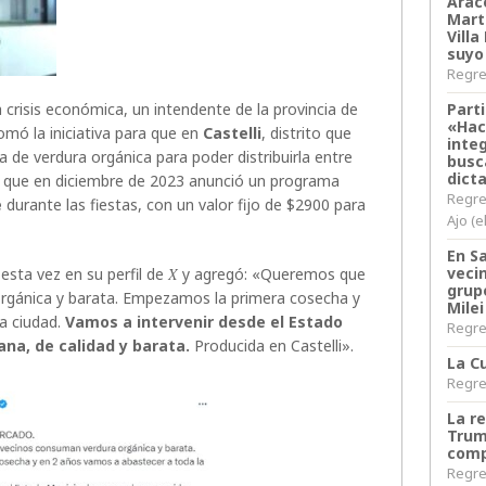
Arace
Martí
Villa
suyo
Regres
a crisis económica, un intendente de la provincia de
Parti
«Hac
tomó la iniciativa para que en
Castelli
, distrito que
inte
 de verdura orgánica para poder distribuirla entre
busc
dict
l que en diciembre de 2023 anunció un programa
Regre
e
durante las fiestas, con un valor fijo de $2900 para
Ajo (e
En S
veci
 esta vez en su perfil de
X
y agregó: «Queremos que
grup
rgánica y barata. Empezamos la primera cosecha y
Milei
a ciudad.
Vamos a intervenir desde el Estado
Regres
na, de calidad y barata.
Producida en Castelli».
La Cu
Regres
La r
Trum
comp
Regres