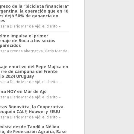
greso de la “bicicleta financiera”
rgentina, la operación que en 10
s dejó 50% de ganancia en
res
ar a Diario Mar de Ajó, el diarito –
elme impulsa el primer
naje de Boca a los socios
parecidos
sar a Prensa Alternativa Diario Mar de
l
aje emotivo del Pepe Mujica en
ierre de campaña del Frente
io 2024 Uruguay
ar a Diario Mar de Ajó, el diarito –
lima HOY en Mar de Ajó
ar a Diario Mar de Ajó, el diarito –
itas Bonavitta, la Cooperativa
euquén CALF, Huawei y EEUU
ar a Diario Mar de Ajó, el diarito –
evista desde Tandil a Nélida
no, de Federación Agraria, Base