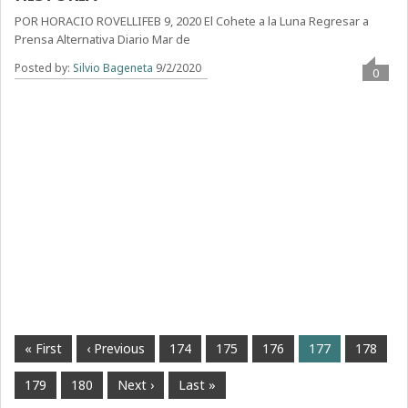
POR HORACIO ROVELLIFEB 9, 2020 El Cohete a la Luna Regresar a
Prensa Alternativa Diario Mar de
Posted by:
Silvio Bageneta
9/2/2020
0
« First
‹ Previous
174
175
176
177
178
179
180
Next ›
Last »