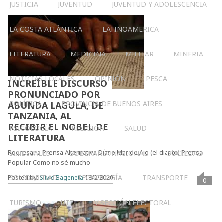
JUSTICIA
JUVENTUD
JUVENTUD Y ADOLESCENCIA
LA COSTA ATLÁNTICA
LATINOAMERICA
LITERATURA
MEDICINA
MILITAR
MINERIA
NOTICIAS LOCALES
OPINIÓN
PESCA
INCREÍBLE DISCURSO
PRONUNCIADO POR
POLÍTICA
PROVINCIA DE BUENOS AIRES
ABUNDA LAGULA, DE
TANZANIA, AL
RECIBIR EL NOBEL DE
PSICOLOGÍA
RELIGIÓN
SALUD
LITERATURA
Regresar a Prensa Alternativa Diario Mar de Ajo (el diarito) Prensa
SINDICALES
SOBERANÍA NACIONAL
SOCIEDAD
Popular Como no sé mucho
SOLIDARIDAD
TECNOLOGÍA
TRANSPORTE
Posted by:
Silvio Bageneta
18/2/2020
0
TURISMO
UTT
V SECCIÓN ELECTORAL