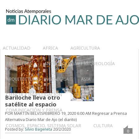
ACTUALIDAD
AFRICA
AGRICULTURA
ALQUILERES
ANTROPOLOGÍA Y ARQUEOLOGÍA
ARQUITECTURA – INGENIERIA
ASIA
CIENCIA E INVESTIGACIÓN
CLIMA
Bariloche lleva otro
satélite al espacio
COMUNICACIÓN Y PRENSA
POR MARTÍN BELVISFEBRERO 19, 2020 6:00 AM Regresar a Prensa
Alternativa Diario Mar de Ajo (el diarito)
COSMOS, ESPACIO, SISTEMA SOLAR
CULTURA
Posted by:
Silvio Bageneta
20/2/2020
0