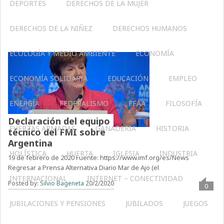
DEPORTES
DERECHOS DE LA MUJER
DERECHOS DE LA NIÑEZ
DERECHOS HUMANOS
ECOLOGÍA Y MEDIO AMBIENTE
ECONOMÍA
ECONOMÍA SOLIDARIA
EDUCACIÓN
EMPLEO
ENERGÍA
FEDERALISMO
FFAA
FILOSOFÍA
Declaración del equipo
FUERZAS ARMADAS
GANADERIA
HISTORIA
técnico del FMI sobre
Argentina
HOLÍSTICA
HUERTA
IGLESIA
INDUSTRIA
19 de febrero de 2020 Fuente: https://www.imf.org/es/News
Regresar a Prensa Alternativa Diario Mar de Ajo (el
INTERNACIONAL
INTERNET – CONECTIVIDAD
Posted by:
Silvio Bageneta
20/2/2020
0
JUBILACIONES Y PENSIONES
JUBILADOS
JUEGOS