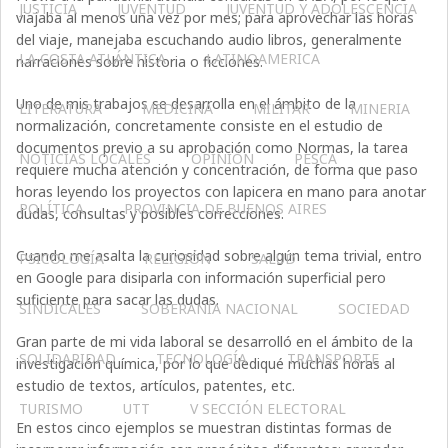
JUSTICIA
JUVENTUD
JUVENTUD Y ADOLESCENCIA
viajaba al menos una vez por mes; para aprovechar las horas
del viaje, manejaba escuchando audio libros, generalmente
LA COSTA ATLÁNTICA
LATINOAMERICA
narraciones sobre historia o ficciones.
Uno de mis trabajos se desarrolla en el ámbito de la
LITERATURA
MEDICINA
MILITAR
MINERIA
normalización, concretamente consiste en el estudio de
documentos previo a su aprobación como Normas, la tarea
NOTICIAS LOCALES
OPINIÓN
PESCA
requiere mucha atención y concentración, de forma que paso
horas leyendo los proyectos con lapicera en mano para anotar
POLÍTICA
PROVINCIA DE BUENOS AIRES
dudas, consultas y posibles correcciones.
Cuando me asalta la curiosidad sobre algún tema trivial, entro
PSICOLOGÍA
RELIGIÓN
SALUD
en Google para disiparla con información superficial pero
suficiente para sacar las dudas.
SINDICALES
SOBERANÍA NACIONAL
SOCIEDAD
Gran parte de mi vida laboral se desarrolló en el ámbito de la
SOLIDARIDAD
TECNOLOGÍA
TRANSPORTE
investigación química, por lo que dediqué muchas horas al
estudio de textos, artículos, patentes, etc.
TURISMO
UTT
V SECCIÓN ELECTORAL
En estos cinco ejemplos se muestran distintas formas de