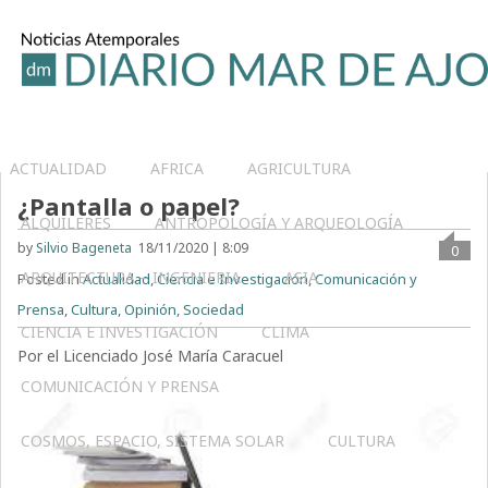
ACTUALIDAD
AFRICA
AGRICULTURA
¿Pantalla o papel?
ALQUILERES
ANTROPOLOGÍA Y ARQUEOLOGÍA
by
Silvio Bageneta
18/11/2020 | 8:09
0
ARQUITECTURA – INGENIERIA
ASIA
Posted in
Actualidad
,
Ciencia e Investigación
,
Comunicación y
Prensa
,
Cultura
,
Opinión
,
Sociedad
CIENCIA E INVESTIGACIÓN
CLIMA
Por el Licenciado José María Caracuel
COMUNICACIÓN Y PRENSA
COSMOS, ESPACIO, SISTEMA SOLAR
CULTURA