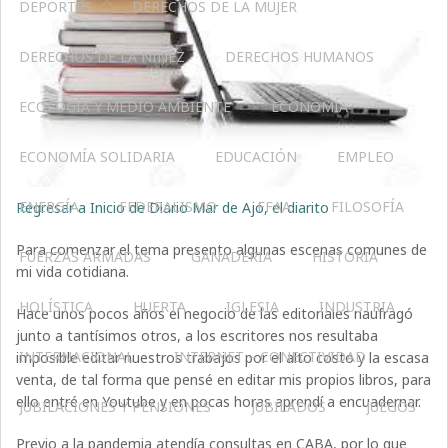
DEPORTES
DERECHOS DE LA MUJER
DERECHOS DE LA NIÑEZ
DERECHOS HUMANOS
ECOLOGÍA Y MEDIO AMBIENTE
ECONOMÍA
ECONOMÍA SOLIDARIA
EDUCACIÓN
EMPLEO
ENERGÍA
FEDERALISMO
FFAA
FILOSOFÍA
Regresar a Inicio de Diario Mar de Ajó, el diarito
Para comenzar el tema presento algunas escenas comunes de
FUERZAS ARMADAS
GANADERIA
HISTORIA
mi vida cotidiana.
HOLÍSTICA
HUERTA
IGLESIA
INDUSTRIA
Hace unos pocos años el negocio de las editoriales naufragó
junto a tantísimos otros, a los escritores nos resultaba
INTERNACIONAL
INTERNET – CONECTIVIDAD
imposible editar nuestros trabajos por el alto costo y la escasa
venta, de tal forma que pensé en editar mis propios libros, para
ello entré en Youtube y en pocas horas aprendí a encuadernar.
JUBILACIONES Y PENSIONES
JUBILADOS
JUEGOS
Previo a la pandemia atendía consultas en CABA, por lo que