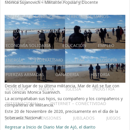
DEPORTES
DERECHOS DE LA MUJER
Mónica Sujanovich – Militante Popular y Docente
DERECHOS DE LA NIÑEZ
DERECHOS HUMANOS
ECOLOGÍA Y MEDIO AMBIENTE
ECONOMÍA
ECONOMÍA SOLIDARIA
EDUCACIÓN
EMPLEO
ENERGÍA
FEDERALISMO
FFAA
FILOSOFÍA
FUERZAS ARMADAS
GANADERIA
HISTORIA
Desde el lugar de su última militancia, Mar de Ajó se fue con
HOLÍSTICA
HUERTA
IGLESIA
INDUSTRIA
sus cenizas Monica Suanivich.
La acompañaban sus hijos, su compañero y los compañeros y
INTERNACIONAL
INTERNET – CONECTIVIDAD
compañeras de Militancia.
Este 20 de Noviembre de 2020, precisamente en el día de la
Soberanía Nacional
JUBILACIONES Y PENSIONES
JUBILADOS
JUEGOS
Regresar a Inicio de Diario Mar de Ajó, el diarito