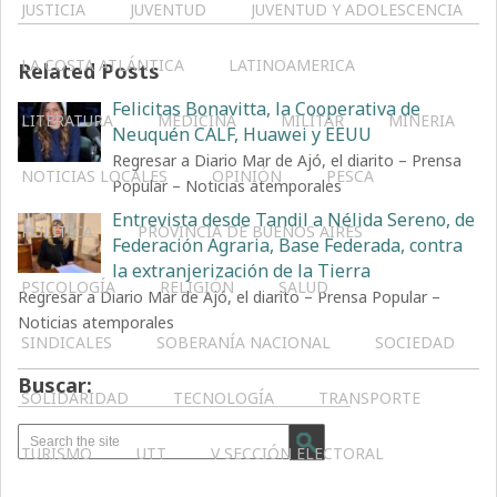
JUSTICIA
JUVENTUD
JUVENTUD Y ADOLESCENCIA
LA COSTA ATLÁNTICA
LATINOAMERICA
Related Posts
Felicitas Bonavitta, la Cooperativa de
LITERATURA
MEDICINA
MILITAR
MINERIA
Neuquén CALF, Huawei y EEUU
Regresar a Diario Mar de Ajó, el diarito – Prensa
NOTICIAS LOCALES
OPINIÓN
PESCA
Popular – Noticias atemporales
Entrevista desde Tandil a Nélida Sereno, de
POLÍTICA
PROVINCIA DE BUENOS AIRES
Federación Agraria, Base Federada, contra
la extranjerización de la Tierra
PSICOLOGÍA
RELIGIÓN
SALUD
Regresar a Diario Mar de Ajó, el diarito – Prensa Popular –
Noticias atemporales
SINDICALES
SOBERANÍA NACIONAL
SOCIEDAD
Buscar:
SOLIDARIDAD
TECNOLOGÍA
TRANSPORTE
TURISMO
UTT
V SECCIÓN ELECTORAL