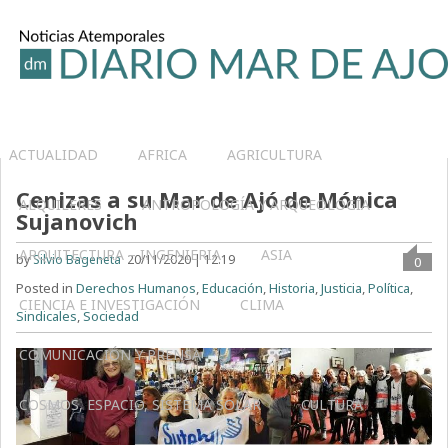
ACTUALIDAD
AFRICA
AGRICULTURA
Cenizas a su Mar de Ajó de Mónica
ALQUILERES
ANTROPOLOGÍA Y ARQUEOLOGÍA
Sujanovich
ARQUITECTURA – INGENIERIA
ASIA
by
Silvio Bageneta
20/11/2020 | 12:19
0
Posted in
Derechos Humanos
,
Educación
,
Historia
,
Justicia
,
Política
,
CIENCIA E INVESTIGACIÓN
CLIMA
Sindicales
,
Sociedad
COMUNICACIÓN Y PRENSA
COSMOS, ESPACIO, SISTEMA SOLAR
CULTURA