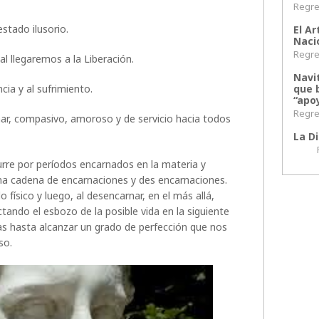
Regres
estado ilusorio.
El Ar
Naci
Regres
al llegaremos a la Liberación.
Navi
ncia y al sufrimiento.
que 
“apoy
Regres
onar, compasivo, amoroso y de servicio hacia todos
La Di
Regr
curre por períodos encarnados en la materia y
una cadena de encarnaciones y des encarnaciones.
físico y luego, al desencarnar, en el más allá,
tando el esbozo de la posible vida en la siguiente
icas hasta alcanzar un grado de perfección que nos
so.