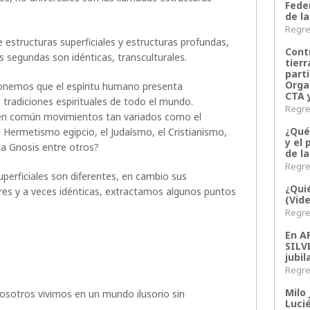
Fede
de la
Regres
estructuras superficiales y estructuras profundas,
Contr
as segundas son idénticas, transculturales.
tier
parti
Orga
onemos que el espíritu humano presenta
CTA 
 tradiciones espirituales de todo el mundo.
Regres
en común movimientos tan variados como el
¿Qué
 Hermetismo egipcio, el Judaísmo, el Cristianismo,
y el 
 la Gnosis entre otros?
de l
Regres
uperficiales son diferentes, en cambio sus
¿Qui
res y a veces idénticas, extractamos algunos puntos
(Vid
Regres
En 
SILV
jubil
Regres
Milo 
 nosotros vivimos en un mundo ilusorio sin
Lucié