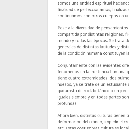
somos una entidad espiritual haciend
finalidad de perfeccionarnos; finaliza
continuamos con otros cuerpos en un 
Pese a la diversidad de pensamientos 
compartida por distintas religiones, f
mundo y todas las épocas. Se trata de
generales de distintas latitudes y dis
de la condición humana constituyen la
Conjuntamente con las evidentes difer
fenómenos en la existencia humana qu
tiene cuatro extremidades, dos pulm
huesos, ya se trate de un estudiante
guitarrista de rock británico o un jorn
iguales siempre y en todas partes son
profundas.
Ahora bien, distintas culturas tienen 
deformación del cráneo, impedir el cre
etc. Estas costumbres culturales loca