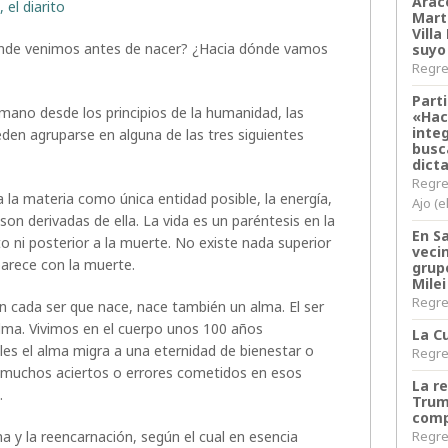
Arace
 el diarito
Martí
Villa
dónde venimos antes de nacer? ¿Hacia dónde vamos
suyo
Regres
Parti
ano desde los principios de la humanidad, las
«Hac
inte
den agruparse en alguna de las tres siguientes
busc
dict
Regre
a la materia como única entidad posible, la energía,
Ajo (e
son derivadas de ella. La vida es un paréntesis en la
En S
o ni posterior a la muerte. No existe nada superior
veci
parece con la muerte.
grup
Milei
Regres
on cada ser que nace, nace también un alma. El ser
ma. Vivimos en el cuerpo unos 100 años
La Cu
s el alma migra a una eternidad de bienestar o
Regres
 muchos aciertos o errores cometidos en esos
La r
.
Trum
comp
a y la reencarnación, según el cual en esencia
Regres