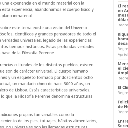
o una experiencia en el mundo material con la
El re
da esta experiencia, abandonamos el cuerpo físico y
en A
mese
plano inmaterial.
dóla
Regres
sobre este tema existe una visión del Universo
ilósofos, científicos y grandes pensadores de todo el
Riqu
home
 verdades universales, legado de las experiencias
desa
tintos tiempos históricos. Estas profundas verdades
Regre
 base de la Filosofía Perenne.
Ajo (e
Mens
encias culturales de los distintos pueblos, existen
el c
e son de carácter universal. El cuerpo humano
Ampl
ones y un esqueleto formado por doscientos ocho
Regres
 actual, un mandarín chino de hace 3000 años, un
El C
alero de Lisboa. Estás características universales,
Regres
 lo que la Filosofía Perenne denomina estructuras
Felic
de N
Regres
tradiciones propias tan variables como la
cimiento de los pies, tatuajes, hábitos alimentarios,
Entr
Sere
les, no universales son las llamadas estructuras