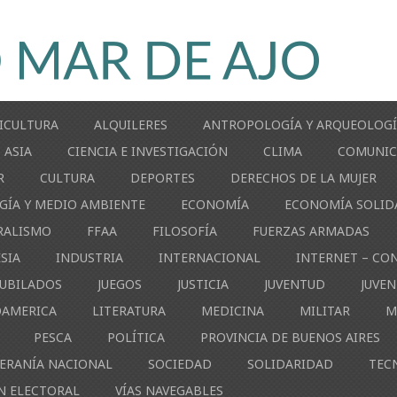
ICULTURA
ALQUILERES
ANTROPOLOGÍA Y ARQUEOLOG
ASIA
CIENCIA E INVESTIGACIÓN
CLIMA
COMUNIC
R
CULTURA
DEPORTES
DERECHOS DE LA MUJER
GÍA Y MEDIO AMBIENTE
ECONOMÍA
ECONOMÍA SOLID
RALISMO
FFAA
FILOSOFÍA
FUERZAS ARMADAS
ESIA
INDUSTRIA
INTERNACIONAL
INTERNET – CO
JUBILADOS
JUEGOS
JUSTICIA
JUVENTUD
JUVE
OAMERICA
LITERATURA
MEDICINA
MILITAR
M
PESCA
POLÍTICA
PROVINCIA DE BUENOS AIRES
ERANÍA NACIONAL
SOCIEDAD
SOLIDARIDAD
TEC
N ELECTORAL
VÍAS NAVEGABLES