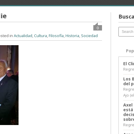
ie
Busca
0
sted in
Actualidad
,
Cultura
,
Filosofía
,
Historia
,
Sociedad
Pop
El C
Regres
Los 
del 
Regre
Ajo (e
Axel 
está
decis
sobr
Regres