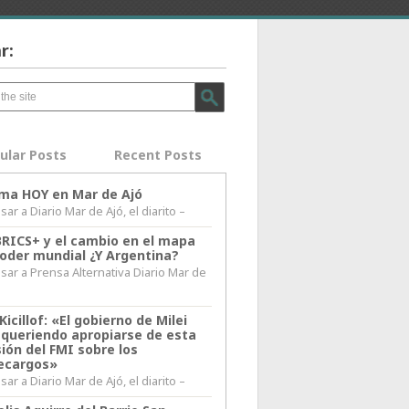
r:
ular Posts
Recent Posts
lima HOY en Mar de Ajó
ar a Diario Mar de Ajó, el diarito –
BRICS+ y el cambio en el mapa
poder mundial ¿Y Argentina?
sar a Prensa Alternativa Diario Mar de
l
Kicillof: «El gobierno de Milei
 queriendo apropiarse de esta
ión del FMI sobre los
ecargos»
ar a Diario Mar de Ajó, el diarito –