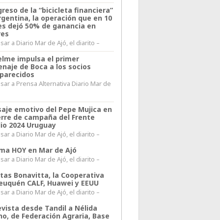
greso de la “bicicleta financiera”
rgentina, la operación que en 10
s dejó 50% de ganancia en
res
ar a Diario Mar de Ajó, el diarito –
elme impulsa el primer
naje de Boca a los socios
parecidos
sar a Prensa Alternativa Diario Mar de
l
aje emotivo del Pepe Mujica en
ierre de campaña del Frente
io 2024 Uruguay
ar a Diario Mar de Ajó, el diarito –
lima HOY en Mar de Ajó
ar a Diario Mar de Ajó, el diarito –
itas Bonavitta, la Cooperativa
euquén CALF, Huawei y EEUU
ar a Diario Mar de Ajó, el diarito –
evista desde Tandil a Nélida
no, de Federación Agraria, Base