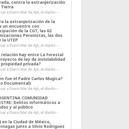
rada, contra la extranjerización
 Tierra
ar a Diario Mar de Ajó, el diarito –
a la extranjerización de la
ra un encuentro con
cipación de la CGT, las 62
nizaciones Peronistas, las dos
y la UTEP
ar a Diario Mar de Ajó, el diarito –
 relación hay entre La Forestal
proyecto de ley de inviolabilidad
a propiedad privada?
ar a Diario Mar de Ajó, el diarito –
én fue el Padre Carlos Mugica?
eo Documental)
ar a Diario Mar de Ajó, el diarito –
ARGENTINA COMUNIDAD
ESTRE: Delitos informáticos a
ados y al público
ar a Diario Mar de Ajó, el diarito –
J en la Ciudad de México,
rnagas junto a Silvio Rodriguez