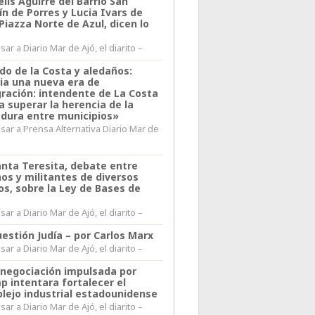
lis Aguirre del Barrio San
n de Porres y Lucia Ivars de
 Piazza Norte de Azul, dicen lo
ar a Diario Mar de Ajó, el diarito –
do de la Costa y aledaños:
ia una nueva era de
gración: intendente de La Costa
a superar la herencia de la
adura entre municipios»
sar a Prensa Alternativa Diario Mar de
l
anta Teresita, debate entre
nos y militantes de diversos
os, sobre la Ley de Bases de
ar a Diario Mar de Ajó, el diarito –
estión Judía – por Carlos Marx
ar a Diario Mar de Ajó, el diarito –
enegociación impulsada por
p intentara fortalecer el
lejo industrial estadounidense
ar a Diario Mar de Ajó, el diarito –