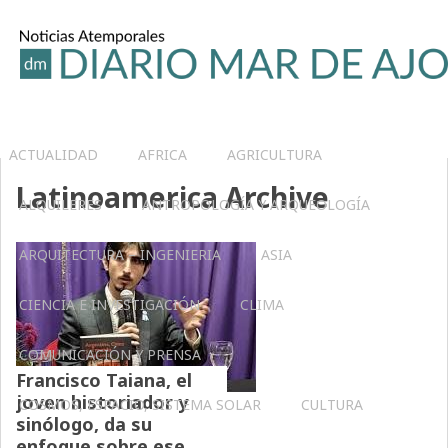
ACTUALIDAD
AFRICA
AGRICULTURA
Latinoamerica Archive
ALQUILERES
ANTROPOLOGÍA Y ARQUEOLOGÍA
ARQUITECTURA – INGENIERIA
ASIA
CIENCIA E INVESTIGACIÓN
CLIMA
COMUNICACIÓN Y PRENSA
Francisco Taiana, el
joven historiador y
COSMOS, ESPACIO, SISTEMA SOLAR
CULTURA
sinólogo, da su
enfoque sobre ese