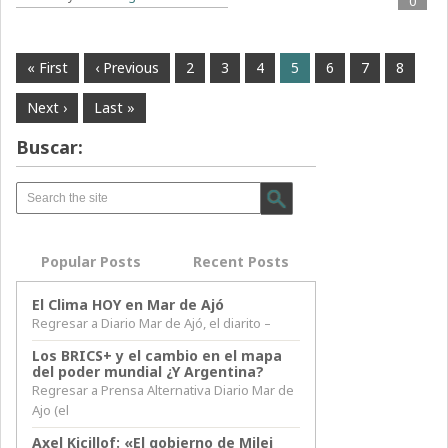
0
« First
‹ Previous
2
3
4
5
6
7
8
Next ›
Last »
Buscar:
Popular Posts
Recent Posts
El Clima HOY en Mar de Ajó
Regresar a Diario Mar de Ajó, el diarito –
Los BRICS+ y el cambio en el mapa
del poder mundial ¿Y Argentina?
Regresar a Prensa Alternativa Diario Mar de
Ajo (el
Axel Kicillof: «El gobierno de Milei