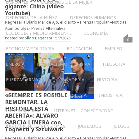
DEPORTES
DERECHOS DE LA MUJER
gigante: China (video
Youtube)
DERECHOS DE LA NIÑEZ
DERECHOS HUMANOS
Regresar a Diario Mar de Ajó, el diarito – Prensa Popular –Noticias
Atemporales- Prensa Alternativa
ECOLOGÍA Y MEDIO AMBIENTE
ECONOMÍA
Posted by:
Silvio Bageneta
15/7/2025
0
ECONOMÍA SOLIDARIA
EDUCACIÓN
EMPLEO
ENERGÍA
FEDERALISMO
FFAA
FILOSOFÍA
FUERZAS ARMADAS
GANADERIA
HISTORIA
«SIEMPRE ES POSIBLE
HOLÍSTICA
HUERTA
IGLESIA
INDUSTRIA
REMONTAR. LA
HISTORIA ESTÁ
INTERNACIONAL
INTERNET – CONECTIVIDAD
ABIERTA»: ALVARO
GARCIA LINERA con,
JUBILACIONES Y PENSIONES
JUBILADOS
JUEGOS
Tognetti y Sztulwark
Regresar a Diario Mar de Ajó, el diarito – Prensa Popular –Noticias