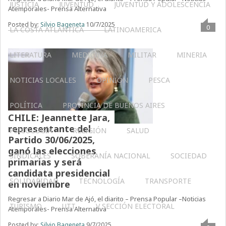
JUSTICIA
JUVENTUD
JUVENTUD Y ADOLESCENCIA
Atemporales- Prensa Alternativa
Posted by:
Silvio Bageneta
10/7/2025
0
LA COSTA ATLÁNTICA
LATINOAMERICA
LITERATURA
MEDICINA
MILITAR
MINERIA
NOTICIAS LOCALES
OPINIÓN
PESCA
POLÍTICA
PROVINCIA DE BUENOS AIRES
CHILE: Jeannette Jara,
representante del
PSICOLOGÍA
RELIGIÓN
SALUD
Partido 30/06/2025,
ganó las elecciones
SINDICALES
SOBERANÍA NACIONAL
SOCIEDAD
primarias y será
candidata presidencial
SOLIDARIDAD
TECNOLOGÍA
TRANSPORTE
en noviembre
Regresar a Diario Mar de Ajó, el diarito – Prensa Popular –Noticias
TURISMO
UTT
V SECCIÓN ELECTORAL
Atemporales- Prensa Alternativa
Posted by:
Silvio Bageneta
9/7/2025