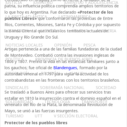
JUSTICIA
JUVENTUD
JUVENTUD Y ADOLESCENCIA
patria, su influencia política comprendía amplios territorios de
lo que hoy es Argentina. Fue declarado
«Protector de los
LA COSTA ATLÁNTICA
LATINOAMERICA
pueblos Libres»
que conformaron las provincias de Entre
Ríos, Corrientes, Misiones, Santa Fe y Córdoba y por supuesto
la Banda Oriental que incluían los territorios actuales de
LITERATURA
MEDICINA
MILITAR
MINERIA
Uruguay y Río Grande Do Sul.
NOTICIAS LOCALES
OPINIÓN
PESCA
Artigas pertenecía a una de las familias fundadoras de la ciudad
de Montevideo. Combatió contra las invasiones inglesas de
POLÍTICA
PROVINCIA DE BUENOS AIRES
1806 y 1807. Prefirió la vida en las estancias familiares junto a
los gauchos; fue oficial de
Blandengues
, formado por la
PSICOLOGÍA
RELIGIÓN
SALUD
autoridad virreinal en 1797 para vigilar la actividad de los
contrabandistas en las fronteras con los territorios brasileños.
SINDICALES
SOBERANÍA NACIONAL
SOCIEDAD
Se trasladó a Buenos Aires para ofrecer sus servicios tras
estallar en 1810 la insurrección contra el dominio español en el
SOLIDARIDAD
TECNOLOGÍA
TRANSPORTE
virreinato del Río de la Plata, la denominada Revolución de
Mayo, se unió a las fuerzas insurgentes.
TURISMO
UTT
V SECCIÓN ELECTORAL
Protector de los pueblos libres