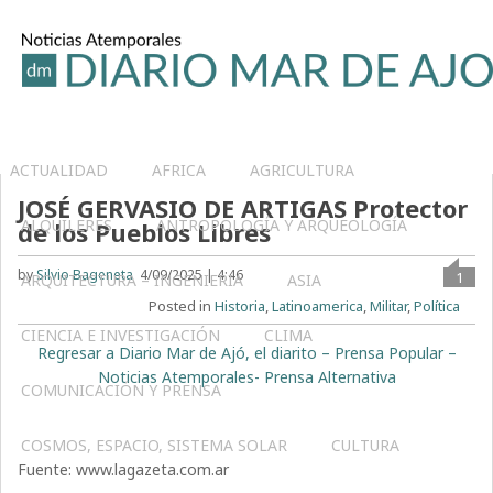
ACTUALIDAD
AFRICA
AGRICULTURA
JOSÉ GERVASIO DE ARTIGAS Protector
ALQUILERES
ANTROPOLOGÍA Y ARQUEOLOGÍA
de los Pueblos Libres
by
Silvio Bageneta
4/09/2025 | 4:46
1
ARQUITECTURA – INGENIERIA
ASIA
Posted in
Historia
,
Latinoamerica
,
Militar
,
Política
CIENCIA E INVESTIGACIÓN
CLIMA
Regresar a Diario Mar de Ajó, el diarito – Prensa Popular –
Noticias Atemporales- Prensa Alternativa
COMUNICACIÓN Y PRENSA
COSMOS, ESPACIO, SISTEMA SOLAR
CULTURA
Fuente: www.lagazeta.com.ar