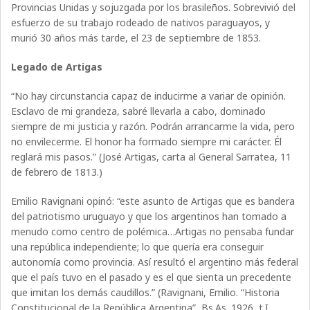
Provincias Unidas y sojuzgada por los brasileños. Sobrevivió del
esfuerzo de su trabajo rodeado de nativos paraguayos, y
murió 30 años más tarde, el 23 de septiembre de 1853.
Legado de Artigas
“No hay circunstancia capaz de inducirme a variar de opinión.
Esclavo de mi grandeza, sabré llevarla a cabo, dominado
siempre de mi justicia y razón. Podrán arrancarme la vida, pero
no envilecerme. El honor ha formado siempre mi carácter. Él
reglará mis pasos.” (José Artigas, carta al General Sarratea, 11
de febrero de 1813.)
Emilio Ravignani opinó: “este asunto de Artigas que es bandera
del patriotismo uruguayo y que los argentinos han tomado a
menudo como centro de polémica…Artigas no pensaba fundar
una república independiente; lo que quería era conseguir
autonomía como provincia. Así resultó el argentino más federal
que el país tuvo en el pasado y es el que sienta un precedente
que imitan los demás caudillos.” (Ravignani, Emilio. “Historia
Constitucional de la República Argentina”, Bs.As. 1926, t.I,