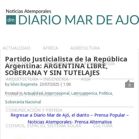
ACTUALIDAD
AFRICA
AGRICULTURA
Partido Justicialista de la República
ALQUILERES
ANTROPOLOGÍA Y ARQUEOLOGÍA
Argentina: ARGENTINA LIBRE,
SOBERANA Y SIN TUTELAJES
ARQUITECTURA – INGENIERIA
ASIA
by
Silvio Bageneta
23/07/2025 | 1:06
0
Posted in
Actualidad
,
Internacional
,
Latinoamerica
,
Política
,
CIENCIA E INVESTIGACIÓN
CLIMA
Soberanía Nacional
COMUNICACIÓN Y PRENSA
Regresar a Diario Mar de Ajó, el diarito – Prensa Popular –
Noticias Atemporales- Prensa Alternativa
COSMOS, ESPACIO, SISTEMA SOLAR
CULTURA