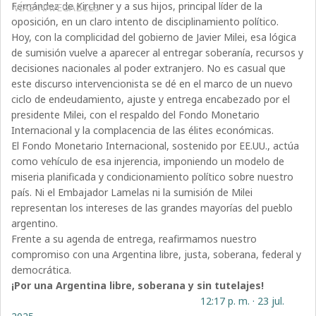
Fernández de Kirchner y a sus hijos, principal líder de la
VÍAS NAVEGABLES
oposición, en un claro intento de disciplinamiento político.
Hoy, con la complicidad del gobierno de Javier Milei, esa lógica
de sumisión vuelve a aparecer al entregar soberanía, recursos y
decisiones nacionales al poder extranjero. No es casual que
este discurso intervencionista se dé en el marco de un nuevo
ciclo de endeudamiento, ajuste y entrega encabezado por el
presidente Milei, con el respaldo del Fondo Monetario
Internacional y la complacencia de las élites económicas.
El Fondo Monetario Internacional, sostenido por EE.UU., actúa
como vehículo de esa injerencia, imponiendo un modelo de
miseria planificada y condicionamiento político sobre nuestro
país.
Ni el Embajador Lamelas ni la sumisión de Milei
representan los intereses de las grandes mayorías del pueblo
argentino.
Frente a su agenda de entrega, reafirmamos nuestro
compromiso con una Argentina libre, justa, soberana, federal y
democrática.
¡Por una Argentina libre, soberana y sin tutelajes!
12:17 p. m. · 23 jul.