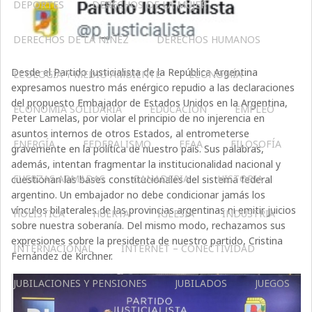
DEPORTES
DERECHOS DE LA MUJER
DERECHOS DE LA NIÑEZ
DERECHOS HUMANOS
Desde el Partido Justicialista de la República Argentina
ECOLOGÍA Y MEDIO AMBIENTE
ECONOMÍA
expresamos nuestro más enérgico repudio a las declaraciones
del propuesto Embajador de Estados Unidos en la Argentina,
ECONOMÍA SOLIDARIA
EDUCACIÓN
EMPLEO
Peter Lamelas, por violar el principio de no injerencia en
asuntos internos de otros Estados, al entrometerse
ENERGÍA
FEDERALISMO
FFAA
FILOSOFÍA
gravemente en la política de nuestro país. Sus palabras,
además, intentan fragmentar la institucionalidad nacional y
FUERZAS ARMADAS
GANADERIA
HISTORIA
cuestionan las bases constitucionales del sistema federal
argentino. Un embajador no debe condicionar jamás los
vínculos bilaterales de las provincias argentinas ni emitir juicios
HOLÍSTICA
HUERTA
IGLESIA
INDUSTRIA
sobre nuestra soberanía. Del mismo modo, rechazamos sus
expresiones sobre la presidenta de nuestro partido, Cristina
INTERNACIONAL
INTERNET – CONECTIVIDAD
Fernández de Kirchner.
JUBILACIONES Y PENSIONES
JUBILADOS
JUEGOS