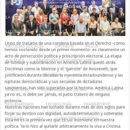
JUSTICIA
JUVENTUD
JUVENTUD Y ADOLESCENCIA
LA COSTA ATLÁNTICA
LATINOAMERICA
LITERATURA
MEDICINA
MILITAR
MINERIA
Lejos de tratarse de una condena basada en el Derecho -como
NOTICIAS LOCALES
OPINIÓN
PESCA
hemos sostenido desde un primer momento- es claramente un
acto de persecución política y proscripción electoral. La etapa
POLÍTICA
PROVINCIA DE BUENOS AIRES
de tutelaje y subordinación en América Latina quedó atrás.
Doctrinas como la Monroe y el “garrote” de Roosevelt, que
PSICOLOGÍA
RELIGIÓN
SALUD
justificaron durante décadas la injerencia estadounidense y las
rupturas democráticas y sus secuelas de dictaduras
sangrientas, han sido superadas por la historia. América Latina
SINDICALES
SOBERANÍA NACIONAL
SOCIEDAD
ya no es, ni debe ser jamás, el patio trasero de ninguna
potencia.
SOLIDARIDAD
TECNOLOGÍA
TRANSPORTE
Nuestras naciones han luchado durante más de dos siglos para
forjar su destino con dignidad, autodeterminación y soberanía.
TURISMO
UTT
V SECCIÓN ELECTORAL
Esta no es la primera vez que EE.UU. interviene en nuestra
política. Ya lo hizo al quitarle arbitrariamente la visa a Cristina