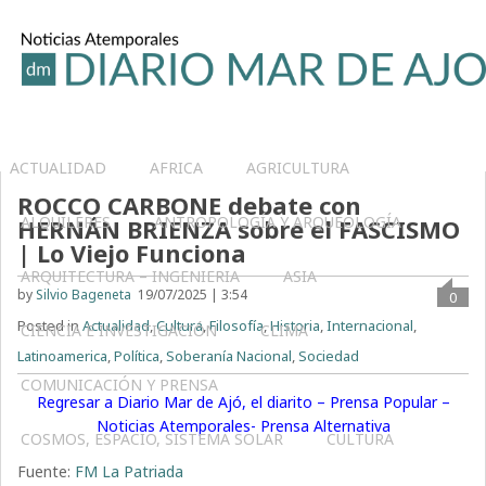
ACTUALIDAD
AFRICA
AGRICULTURA
ROCCO CARBONE debate con
ALQUILERES
ANTROPOLOGÍA Y ARQUEOLOGÍA
HERNÁN BRIENZA sobre el FASCISMO
| Lo Viejo Funciona
ARQUITECTURA – INGENIERIA
ASIA
by
Silvio Bageneta
19/07/2025 | 3:54
0
Posted in
Actualidad
,
Cultura
,
Filosofía
,
Historia
,
Internacional
,
CIENCIA E INVESTIGACIÓN
CLIMA
Latinoamerica
,
Política
,
Soberanía Nacional
,
Sociedad
COMUNICACIÓN Y PRENSA
Regresar a Diario Mar de Ajó, el diarito – Prensa Popular –
Noticias Atemporales- Prensa Alternativa
COSMOS, ESPACIO, SISTEMA SOLAR
CULTURA
Fuente:
FM La Patriada