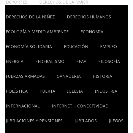
DEPORTES
DERECHOS DE LA MUJER
DERECHOS DE LA NIÑEZ
DERECHOS HUMANOS
ECOLOGÍA Y MEDIO AMBIENTE
ECONOMÍA
ECONOMÍA SOLIDARIA
EDUCACIÓN
EMPLEO
ENERGÍA
FEDERALISMO
FFAA
FILOSOFÍA
FUERZAS ARMADAS
GANADERIA
HISTORIA
HOLÍSTICA
HUERTA
IGLESIA
INDUSTRIA
INTERNACIONAL
INTERNET – CONECTIVIDAD
JUBILACIONES Y PENSIONES
JUBILADOS
JUEGOS