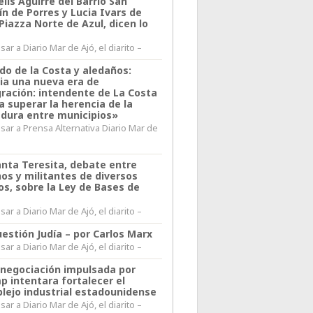
lis Aguirre del Barrio San
n de Porres y Lucia Ivars de
 Piazza Norte de Azul, dicen lo
ar a Diario Mar de Ajó, el diarito –
do de la Costa y aledaños:
ia una nueva era de
gración: intendente de La Costa
a superar la herencia de la
adura entre municipios»
sar a Prensa Alternativa Diario Mar de
l
anta Teresita, debate entre
nos y militantes de diversos
os, sobre la Ley de Bases de
ar a Diario Mar de Ajó, el diarito –
estión Judía – por Carlos Marx
ar a Diario Mar de Ajó, el diarito –
enegociación impulsada por
p intentara fortalecer el
lejo industrial estadounidense
ar a Diario Mar de Ajó, el diarito –