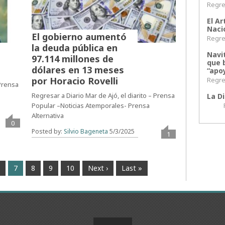
Regres
El Ar
Naci
El gobierno aumentó
Regres
la deuda pública en
Navi
97.114 millones de
que 
dólares en 13 meses
“apoy
por Horacio Rovelli
Regres
 Prensa
Regresar a Diario Mar de Ajó, el diarito – Prensa
La Di
Popular –Noticias Atemporales- Prensa
Regr
Alternativa
0
Posted by:
Silvio Bageneta
5/3/2025
1
6
7
8
9
10
Next ›
Last »