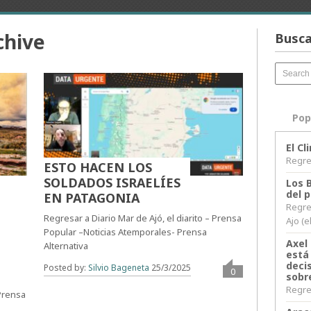
chive
Busca
Pop
El C
Regres
ESTO HACEN LOS
SOLDADOS ISRAELÍES
Los 
del 
EN PATAGONIA
Regre
Regresar a Diario Mar de Ajó, el diarito – Prensa
Ajo (e
Popular –Noticias Atemporales- Prensa
Axel 
Alternativa
está
decis
Posted by:
Silvio Bageneta
25/3/2025
0
sobr
Regres
 Prensa