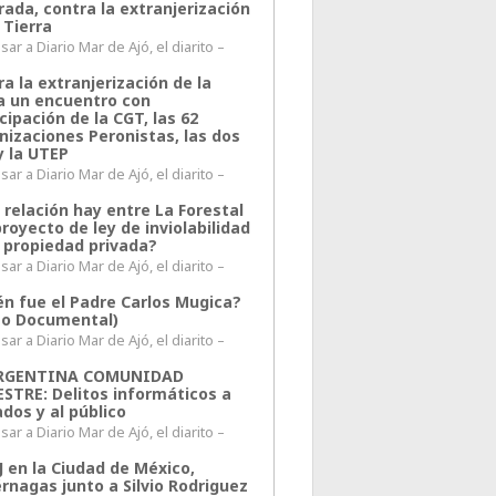
rada, contra la extranjerización
 Tierra
ar a Diario Mar de Ajó, el diarito –
a la extranjerización de la
ra un encuentro con
cipación de la CGT, las 62
nizaciones Peronistas, las dos
y la UTEP
ar a Diario Mar de Ajó, el diarito –
 relación hay entre La Forestal
proyecto de ley de inviolabilidad
a propiedad privada?
ar a Diario Mar de Ajó, el diarito –
én fue el Padre Carlos Mugica?
eo Documental)
ar a Diario Mar de Ajó, el diarito –
ARGENTINA COMUNIDAD
ESTRE: Delitos informáticos a
ados y al público
ar a Diario Mar de Ajó, el diarito –
J en la Ciudad de México,
rnagas junto a Silvio Rodriguez