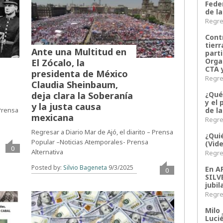
Fede
de la
Regres
Contr
tier
Ante una Multitud en
parti
Orga
El Zócalo, la
CTA 
presidenta de México
Regres
Claudia Sheinbaum,
¿Qué
deja clara la Soberanía
y el 
y la justa causa
de l
 Prensa
mexicana
Regres
Regresar a Diario Mar de Ajó, el diarito – Prensa
¿Qui
Popular –Noticias Atemporales- Prensa
(Vid
0
Alternativa
Regres
Posted by:
Silvio Bageneta
9/3/2025
En 
0
SILV
jubil
Regres
Milo 
Lucié