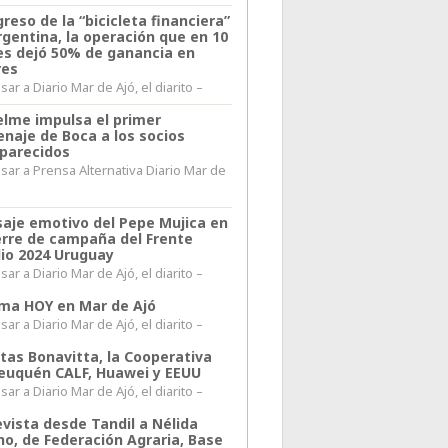
greso de la “bicicleta financiera”
rgentina, la operación que en 10
s dejó 50% de ganancia en
res
ar a Diario Mar de Ajó, el diarito –
elme impulsa el primer
naje de Boca a los socios
parecidos
sar a Prensa Alternativa Diario Mar de
l
aje emotivo del Pepe Mujica en
ierre de campaña del Frente
io 2024 Uruguay
ar a Diario Mar de Ajó, el diarito –
lima HOY en Mar de Ajó
ar a Diario Mar de Ajó, el diarito –
itas Bonavitta, la Cooperativa
euquén CALF, Huawei y EEUU
ar a Diario Mar de Ajó, el diarito –
evista desde Tandil a Nélida
no, de Federación Agraria, Base