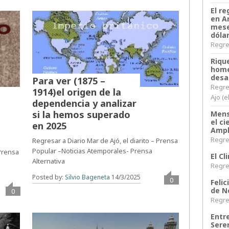
El re
en A
mese
dóla
Regres
Riqu
home
desa
Para ver (1875 –
Regre
1914)el origen de la
Ajo (e
dependencia y analizar
si la hemos superado
Mens
el c
en 2025
Ampl
Regres
Regresar a Diario Mar de Ajó, el diarito – Prensa
Popular –Noticias Atemporales- Prensa
 Prensa
El C
Alternativa
Regres
Posted by:
Silvio Bageneta
14/3/2025
0
Felic
de N
0
Regres
Entr
Sere