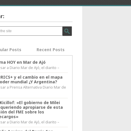
r:
ular Posts
Recent Posts
lima HOY en Mar de Ajó
ar a Diario Mar de Ajó, el diarito –
BRICS+ y el cambio en el mapa
poder mundial ¿Y Argentina?
sar a Prensa Alternativa Diario Mar de
l
Kicillof: «El gobierno de Milei
 queriendo apropiarse de esta
ión del FMI sobre los
ecargos»
ar a Diario Mar de Ajó, el diarito –