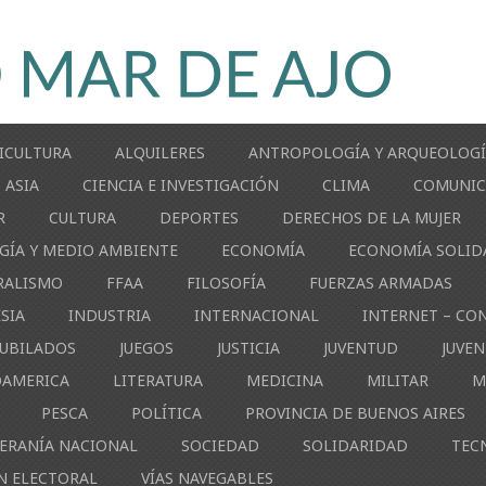
ICULTURA
ALQUILERES
ANTROPOLOGÍA Y ARQUEOLOG
ASIA
CIENCIA E INVESTIGACIÓN
CLIMA
COMUNIC
R
CULTURA
DEPORTES
DERECHOS DE LA MUJER
GÍA Y MEDIO AMBIENTE
ECONOMÍA
ECONOMÍA SOLID
RALISMO
FFAA
FILOSOFÍA
FUERZAS ARMADAS
ESIA
INDUSTRIA
INTERNACIONAL
INTERNET – CO
JUBILADOS
JUEGOS
JUSTICIA
JUVENTUD
JUVE
OAMERICA
LITERATURA
MEDICINA
MILITAR
M
PESCA
POLÍTICA
PROVINCIA DE BUENOS AIRES
ERANÍA NACIONAL
SOCIEDAD
SOLIDARIDAD
TEC
N ELECTORAL
VÍAS NAVEGABLES