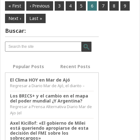
« First
‹ Previous
3
4
5
6
7
8
9
Next ›
Last »
Buscar:
Popular Posts
Recent Posts
El Clima HOY en Mar de Ajó
Regresar a Diario Mar de Ajó, el diarito –
Los BRICS+ y el cambio en el mapa
del poder mundial ¿Y Argentina?
Regresar a Prensa Alternativa Diario Mar de
Ajo (el
Axel Kicillof: «El gobierno de Milei
está queriendo apropiarse de esta
decisión del FMI sobre los
sobrecargos»