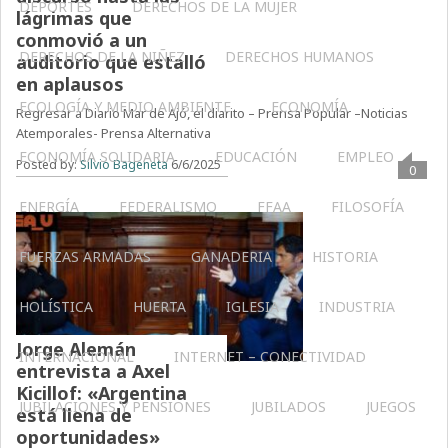
DEPORTES
DERECHOS DE LA MUJER
lágrimas que
conmovió a un
DERECHOS DE LA NIÑEZ
DERECHOS HUMANOS
auditorio que estalló
en aplausos
ECOLOGÍA Y MEDIO AMBIENTE
ECONOMÍA
Regresar a Diario Mar de Ajó, el diarito – Prensa Popular –Noticias
Atemporales- Prensa Alternativa
ECONOMÍA SOLIDARIA
EDUCACIÓN
EMPLEO
Posted by:
Silvio Bageneta
6/6/2025
0
ENERGÍA
FEDERALISMO
FFAA
FILOSOFÍA
FUERZAS ARMADAS
GANADERIA
HISTORIA
HOLÍSTICA
HUERTA
IGLESIA
INDUSTRIA
Jorge Alemán
INTERNACIONAL
INTERNET – CONECTIVIDAD
entrevista a Axel
Kicillof: «Argentina
JUBILACIONES Y PENSIONES
JUBILADOS
JUEGOS
está llena de
oportunidades»