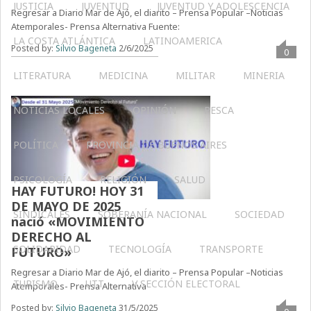
JUSTICIA
JUVENTUD
JUVENTUD Y ADOLESCENCIA
Regresar a Diario Mar de Ajó, el diarito – Prensa Popular –Noticias
Atemporales- Prensa Alternativa Fuente:
LA COSTA ATLÁNTICA
LATINOAMERICA
Posted by:
Silvio Bageneta
2/6/2025
0
LITERATURA
MEDICINA
MILITAR
MINERIA
NOTICIAS LOCALES
OPINIÓN
PESCA
POLÍTICA
PROVINCIA DE BUENOS AIRES
PSICOLOGÍA
RELIGIÓN
SALUD
HAY FUTURO! HOY 31
DE MAYO DE 2025
SINDICALES
SOBERANÍA NACIONAL
SOCIEDAD
nació «MOVIMIENTO
DERECHO AL
SOLIDARIDAD
TECNOLOGÍA
TRANSPORTE
FUTURO»
Regresar a Diario Mar de Ajó, el diarito – Prensa Popular –Noticias
TURISMO
UTT
V SECCIÓN ELECTORAL
Atemporales- Prensa Alternativa
Posted by:
Silvio Bageneta
31/5/2025