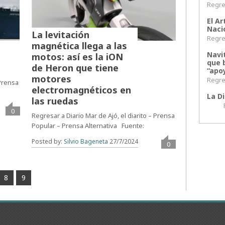
Regres
El Ar
Naci
La levitación
Regres
magnética llega a las
Navi
motos: así es la iON
que 
de Heron que tiene
“apoy
motores
Regres
 Prensa
electromagnéticos en
La Di
las ruedas
Regr
0
Regresar a Diario Mar de Ajó, el diarito – Prensa
Popular – Prensa Alternativa Fuente:
Posted by:
Silvio Bageneta
27/7/2024
0
8
9