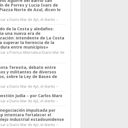
lis Aguirre del Barrio San
n de Porres y Lucia Ivars de
 Piazza Norte de Azul, dicen lo
ar a Diario Mar de Ajó, el diarito –
do de la Costa y aledaños:
ia una nueva era de
gración: intendente de La Costa
a superar la herencia de la
adura entre municipios»
sar a Prensa Alternativa Diario Mar de
l
anta Teresita, debate entre
nos y militantes de diversos
os, sobre la Ley de Bases de
ar a Diario Mar de Ajó, el diarito –
estión Judía – por Carlos Marx
ar a Diario Mar de Ajó, el diarito –
enegociación impulsada por
p intentara fortalecer el
lejo industrial estadounidense
ar a Diario Mar de Ajó, el diarito –