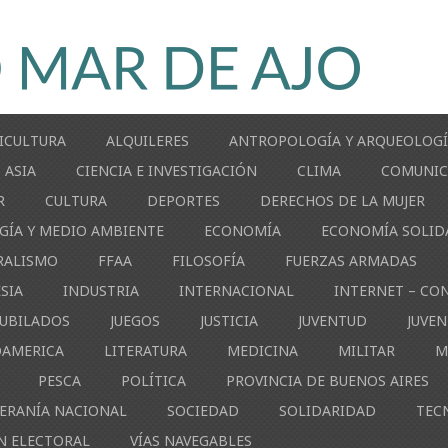
ICULTURA
ALQUILERES
ANTROPOLOGÍA Y ARQUEOLOG
ASIA
CIENCIA E INVESTIGACIÓN
CLIMA
COMUNIC
R
CULTURA
DEPORTES
DERECHOS DE LA MUJER
GÍA Y MEDIO AMBIENTE
ECONOMÍA
ECONOMÍA SOLID
RALISMO
FFAA
FILOSOFÍA
FUERZAS ARMADAS
ESIA
INDUSTRIA
INTERNACIONAL
INTERNET – CO
JUBILADOS
JUEGOS
JUSTICIA
JUVENTUD
JUVE
OAMERICA
LITERATURA
MEDICINA
MILITAR
M
PESCA
POLÍTICA
PROVINCIA DE BUENOS AIRES
ERANÍA NACIONAL
SOCIEDAD
SOLIDARIDAD
TEC
N ELECTORAL
VÍAS NAVEGABLES