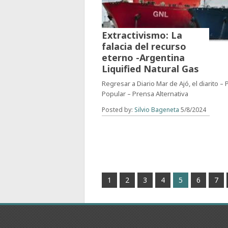
Extractivismo: La
falacia del recurso
eterno -Argentina
Liquified Natural Gas
Regresar a Diario Mar de Ajó, el diarito –
Popular – Prensa Alternativa
Posted by:
Silvio Bageneta
5/8/2024
1
2
3
4
5
6
7