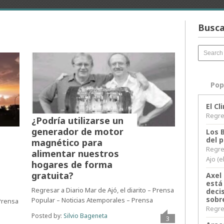
Busca
Pop
El C
Regres
¿Podría utilizarse un
generador de motor
Los 
del 
magnético para
Regre
alimentar nuestros
Ajo (e
hogares de forma
gratuita?
Axel 
está
Regresar a Diario Mar de Ajó, el diarito – Prensa
decis
sobr
Popular – Noticias Atemporales – Prensa
 Prensa
Regres
Posted by:
Silvio Bageneta
3