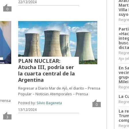
Arace
22/12/2024
Martí
0
Villa
suyo
Regres
Parti
«Hac
inte
busc
dict
Regre
Ajo (e
PLAN NUCLEAR:
Atucha III, podría ser
En S
veci
la cuarta central de la
grup
Argentina
Milei
Regres
Regresar a Diario Mar de Ajó, el diarito – Prensa
Popular – Noticias Atemporales – Prensa
La Cu
 Prensa
Regres
Posted by:
Silvio Bageneta
0
13/12/2024
La r
Trum
3
comp
Regres