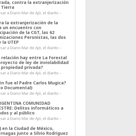
rada, contra la extranjerización
 Tierra
ar a Diario Mar de Ajó, el diarito –
a la extranjerización de la
ra un encuentro con
cipación de la CGT, las 62
nizaciones Peronistas, las dos
y la UTEP
ar a Diario Mar de Ajó, el diarito –
 relación hay entre La Forestal
proyecto de ley de inviolabilidad
a propiedad privada?
ar a Diario Mar de Ajó, el diarito –
én fue el Padre Carlos Mugica?
eo Documental)
ar a Diario Mar de Ajó, el diarito –
ARGENTINA COMUNIDAD
ESTRE: Delitos informáticos a
ados y al público
ar a Diario Mar de Ajó, el diarito –
J en la Ciudad de México,
rnagas junto a Silvio Rodriguez