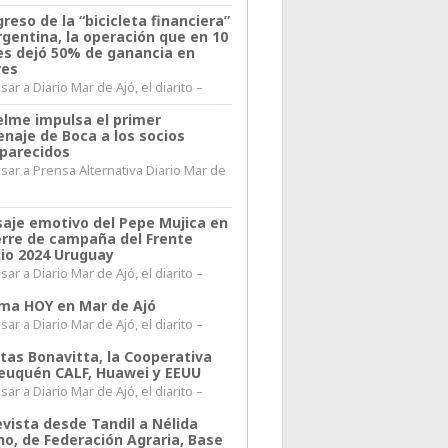
greso de la “bicicleta financiera”
rgentina, la operación que en 10
s dejó 50% de ganancia en
res
ar a Diario Mar de Ajó, el diarito –
elme impulsa el primer
naje de Boca a los socios
parecidos
sar a Prensa Alternativa Diario Mar de
l
aje emotivo del Pepe Mujica en
ierre de campaña del Frente
io 2024 Uruguay
ar a Diario Mar de Ajó, el diarito –
lima HOY en Mar de Ajó
ar a Diario Mar de Ajó, el diarito –
itas Bonavitta, la Cooperativa
euquén CALF, Huawei y EEUU
ar a Diario Mar de Ajó, el diarito –
evista desde Tandil a Nélida
no, de Federación Agraria, Base