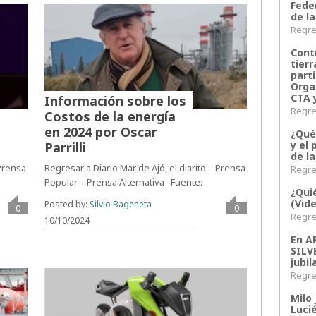
Fede
de la
Regres
Contr
tier
parti
Orga
CTA 
Información sobre los
Regres
Costos de la energía
en 2024 por Oscar
¿Qué
y el 
Parrilli
de l
 Prensa
Regresar a Diario Mar de Ajó, el diarito – Prensa
Regres
Popular – Prensa Alternativa Fuente:
¿Qui
(Vid
Posted by:
Silvio Bageneta
0
0
Regres
10/10/2024
En 
SILV
jubil
Regres
Milo 
Lucié