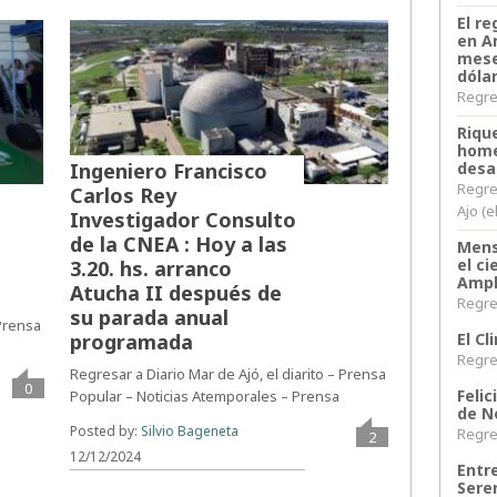
El re
en A
mese
dóla
Regres
Riqu
home
desa
Ingeniero Francisco
Regre
Carlos Rey
Ajo (e
Investigador Consulto
de la CNEA : Hoy a las
Mens
el c
3.20. hs. arranco
Ampl
Atucha II después de
Regres
su parada anual
 Prensa
El C
programada
Regres
Regresar a Diario Mar de Ajó, el diarito – Prensa
0
Felic
Popular – Noticias Atemporales – Prensa
de N
Posted by:
Silvio Bageneta
Regres
2
12/12/2024
Entr
Sere