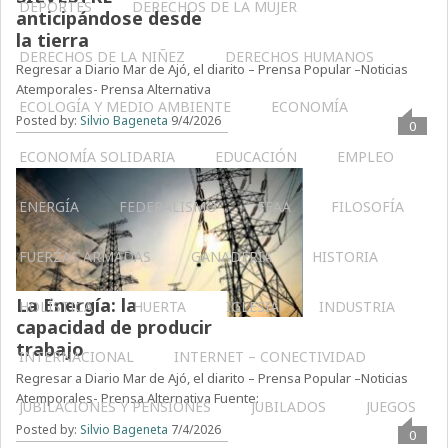
DEPORTES
DERECHOS DE LA MUJER
anticipándose desde
la tierra
DERECHOS DE LA NIÑEZ
DERECHOS HUMANOS
Regresar a Diario Mar de Ajó, el diarito – Prensa Popular –Noticias
Atemporales- Prensa Alternativa
ECOLOGÍA Y MEDIO AMBIENTE
ECONOMÍA
Posted by:
Silvio Bageneta
9/4/2026
0
ECONOMÍA SOLIDARIA
EDUCACIÓN
EMPLEO
ENERGÍA
FEDERALISMO
FFAA
FILOSOFÍA
FUERZAS ARMADAS
GANADERIA
HISTORIA
La Energía: la
HOLÍSTICA
HUERTA
IGLESIA
INDUSTRIA
capacidad de producir
trabajo
INTERNACIONAL
INTERNET – CONECTIVIDAD
Regresar a Diario Mar de Ajó, el diarito – Prensa Popular –Noticias
Atemporales- Prensa Alternativa Fuente:
JUBILACIONES Y PENSIONES
JUBILADOS
JUEGOS
Posted by:
Silvio Bageneta
7/4/2026
0