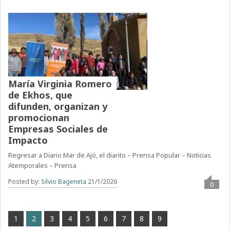
María Virginia Romero
de Ekhos, que
difunden, organizan y
promocionan
Empresas Sociales de
Impacto
Regresar a Diario Mar de Ajó, el diarito – Prensa Popular – Noticias
Atemporales – Prensa
Posted by:
Silvio Bageneta
21/1/2026
0
1
2
3
4
5
6
7
8
9