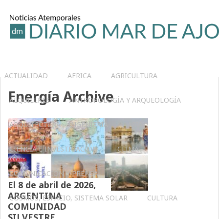
ACTUALIDAD
AFRICA
AGRICULTURA
Energía Archive
ALQUILERES
ANTROPOLOGÍA Y ARQUEOLOGÍA
ARQUITECTURA – INGENIERIA
ASIA
CIENCIA E INVESTIGACIÓN
CLIMA
COMUNICACIÓN Y PRENSA
El 8 de abril de 2026,
ARGENTINA
COSMOS, ESPACIO, SISTEMA SOLAR
CULTURA
COMUNIDAD
SILVESTRE