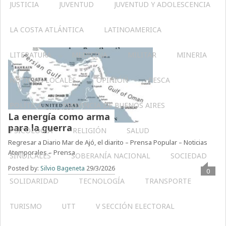
JUSTICIA
JUVENTUD
JUVENTUD Y ADOLESCENCIA
LA COSTA ATLÁNTICA
LATINOAMERICA
LITERATURA
MEDICINA
MILITAR
MINERIA
NOTICIAS LOCALES
OPINIÓN
PESCA
POLÍTICA
PROVINCIA DE BUENOS AIRES
La energía como arma
para la guerra
PSICOLOGÍA
RELIGIÓN
SALUD
Regresar a Diario Mar de Ajó, el diarito – Prensa Popular – Noticias
Atemporales – Prensa
SINDICALES
SOBERANÍA NACIONAL
SOCIEDAD
Posted by:
Silvio Bageneta
29/3/2026
0
SOLIDARIDAD
TECNOLOGÍA
TRANSPORTE
TURISMO
UTT
V SECCIÓN ELECTORAL