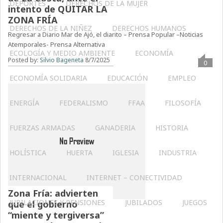
DEPORTES
DERECHOS DE LA MUJER
intento de QUITAR LA
ZONA FRÍA
DERECHOS DE LA NIÑEZ
DERECHOS HUMANOS
Regresar a Diario Mar de Ajó, el diarito – Prensa Popular –Noticias
Atemporales- Prensa Alternativa
ECOLOGÍA Y MEDIO AMBIENTE
ECONOMÍA
Posted by:
Silvio Bageneta
8/7/2025
0
ECONOMÍA SOLIDARIA
EDUCACIÓN
EMPLEO
ENERGÍA
FEDERALISMO
FFAA
FILOSOFÍA
FUERZAS ARMADAS
GANADERIA
HISTORIA
HOLÍSTICA
HUERTA
IGLESIA
INDUSTRIA
INTERNACIONAL
INTERNET – CONECTIVIDAD
Zona Fría: advierten
JUBILACIONES Y PENSIONES
JUBILADOS
JUEGOS
que el gobierno
“miente y tergiversa”