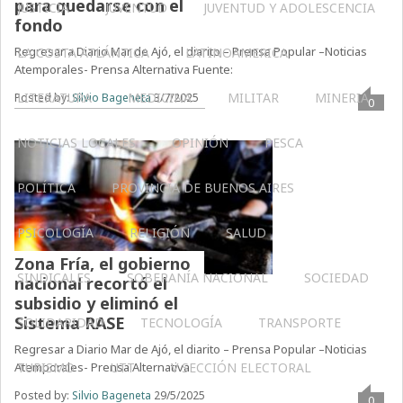
para quedarse con el
JUSTICIA
JUVENTUD
JUVENTUD Y ADOLESCENCIA
fondo
Regresar a Diario Mar de Ajó, el diarito – Prensa Popular –Noticias
LA COSTA ATLÁNTICA
LATINOAMERICA
Atemporales- Prensa Alternativa Fuente:
LITERATURA
MEDICINA
MILITAR
MINERIA
Posted by:
Silvio Bageneta
3/7/2025
0
NOTICIAS LOCALES
OPINIÓN
PESCA
POLÍTICA
PROVINCIA DE BUENOS AIRES
PSICOLOGÍA
RELIGIÓN
SALUD
Zona Fría, el gobierno
SINDICALES
SOBERANÍA NACIONAL
SOCIEDAD
nacional recortó el
subsidio y eliminó el
Sistema RASE
SOLIDARIDAD
TECNOLOGÍA
TRANSPORTE
Regresar a Diario Mar de Ajó, el diarito – Prensa Popular –Noticias
Atemporales- Prensa Alternativa
TURISMO
UTT
V SECCIÓN ELECTORAL
Posted by:
Silvio Bageneta
29/5/2025
0