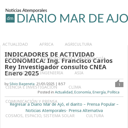
ACTUALIDAD
AFRICA
AGRICULTURA
INDICADORES DE ACTIVIDAD
ALQUILERES
ANTROPOLOGÍA Y ARQUEOLOGÍA
ECONOMICA: Ing. Francisco Carlos
Rey Investigador consulto CNEA
Enero 2025
ARQUITECTURA – INGENIERIA
ASIA
by
Silvio Bageneta
21/01/2025 | 8:57
1
CIENCIA E INVESTIGACIÓN
CLIMA
Posted in
Actualidad
,
Economía
,
Energía
,
Política
COMUNICACIÓN Y PRENSA
Regresar a Diario Mar de Ajó, el diarito – Prensa Popular –
Noticias Atemporales- Prensa Alternativa
COSMOS, ESPACIO, SISTEMA SOLAR
CULTURA