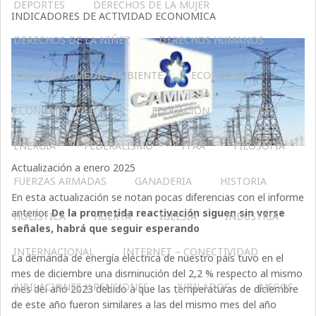
DEPORTES
DERECHOS DE LA MUJER
INDICADORES DE ACTIVIDAD ECONOMICA
DERECHOS DE LA NIÑEZ
DERECHOS HUMANOS
ECOLOGÍA Y MEDIO AMBIENTE
ECONOMÍA
ECONOMÍA SOLIDARIA
EDUCACIÓN
EMPLEO
ENERGÍA
FEDERALISMO
FFAA
FILOSOFÍA
Actualización a enero 2025
FUERZAS ARMADAS
GANADERIA
HISTORIA
En esta actualización se notan pocas diferencias con el informe
anterior.
De la prometida reactivación siguen sin verse
HOLÍSTICA
HUERTA
IGLESIA
INDUSTRIA
señales, habrá que seguir esperando
INTERNACIONAL
INTERNET – CONECTIVIDAD
La demanda de energía eléctrica de nuestro país tuvo en el
mes de diciembre una disminución del 2,2 % respecto al mismo
JUBILACIONES Y PENSIONES
JUBILADOS
JUEGOS
mes del año 2023 debido a que las temperaturas de diciembre
de este año fueron similares a las del mismo mes del año