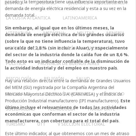
pasado y la temperatura tiene una influencia importante en la
JUSTICIA
JUVENTUD
JUVENTUD Y ADOLESCENCIA
demanda de energía eléctrica residencial y esta a su vez en la
demanda total.
LA COSTA ATLÁNTICA
LATINOAMERICA
Sin embargo, al igual que en los últimos meses, la
LITERATURA
MEDICINA
MILITAR
MINERIA
demanda de energía eléctrica de los grandes usuarios
(sobre la que no tiene influencia la temperatura), tuvo
una caída del 2,8 % (sin incluir a Aluar), y especialmente
NOTICIAS LOCALES
OPINIÓN
PESCA
del sector de la industria donde la caída fue de un 8,6 %.
Todo esto es un indicador confiable de la disminución de
POLÍTICA
PROVINCIA DE BUENOS AIRES
la actividad industrial y del empleo en nuestro país
.
PSICOLOGÍA
RELIGIÓN
SALUD
Hay una relación directa entre la demanda de Grandes Usuarios
del MEM (GU) registrada por la Compañía Argentina del
SINDICALES
SOBERANÍA NACIONAL
SOCIEDAD
Mercado Mayorista Eléctrico S.A. (CAMMESA) y el Índice de
Producción Industrial manufacturero (IPI manufacturero).
Este
último incluye el relevamiento de todas las actividades
SOLIDARIDAD
TECNOLOGÍA
TRANSPORTE
económicas que conforman el sector de la industria
manufacturera, con cobertura para el total del país
.
TURISMO
UTT
V SECCIÓN ELECTORAL
Este último indicador, al que obtenemos con un mes de atraso