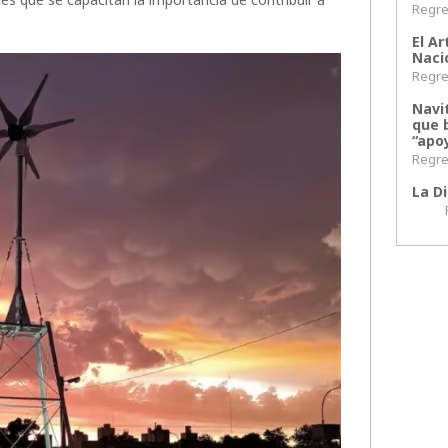
Regres
El Ar
Naci
Regres
Navi
que 
“apoy
Regres
La Di
Regr