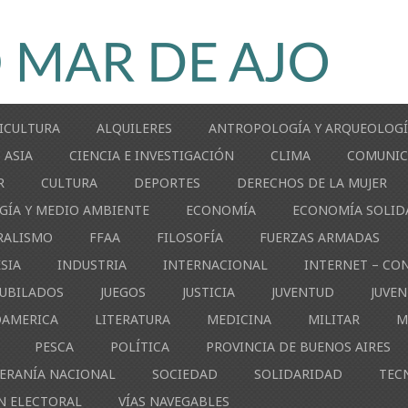
ICULTURA
ALQUILERES
ANTROPOLOGÍA Y ARQUEOLOG
ASIA
CIENCIA E INVESTIGACIÓN
CLIMA
COMUNIC
R
CULTURA
DEPORTES
DERECHOS DE LA MUJER
GÍA Y MEDIO AMBIENTE
ECONOMÍA
ECONOMÍA SOLID
RALISMO
FFAA
FILOSOFÍA
FUERZAS ARMADAS
ESIA
INDUSTRIA
INTERNACIONAL
INTERNET – CO
JUBILADOS
JUEGOS
JUSTICIA
JUVENTUD
JUVE
OAMERICA
LITERATURA
MEDICINA
MILITAR
M
PESCA
POLÍTICA
PROVINCIA DE BUENOS AIRES
ERANÍA NACIONAL
SOCIEDAD
SOLIDARIDAD
TEC
N ELECTORAL
VÍAS NAVEGABLES