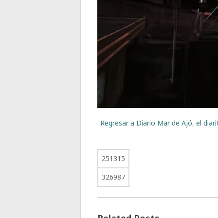
Regresar a Diario Mar de Ajó, el dia
251315
326987
Related Posts