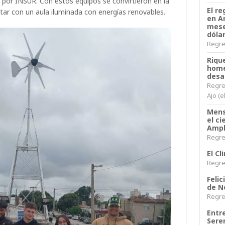
s por INSUR. Con estos equipos se convirtieron en la
El re
ntar con un aula iluminada con energías renovables.
en A
mese
dóla
Regres
Riqu
home
desa
Regre
Ajo (e
Mens
el c
Ampl
Regres
El C
Regres
Felic
de N
Regres
Entr
Sere