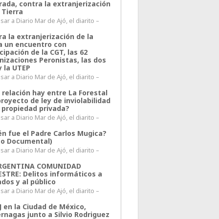
rada, contra la extranjerización
 Tierra
ar a Diario Mar de Ajó, el diarito –
a la extranjerización de la
ra un encuentro con
cipación de la CGT, las 62
nizaciones Peronistas, las dos
y la UTEP
ar a Diario Mar de Ajó, el diarito –
 relación hay entre La Forestal
proyecto de ley de inviolabilidad
a propiedad privada?
ar a Diario Mar de Ajó, el diarito –
én fue el Padre Carlos Mugica?
eo Documental)
ar a Diario Mar de Ajó, el diarito –
ARGENTINA COMUNIDAD
ESTRE: Delitos informáticos a
ados y al público
ar a Diario Mar de Ajó, el diarito –
J en la Ciudad de México,
rnagas junto a Silvio Rodriguez