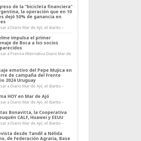
greso de la “bicicleta financiera”
rgentina, la operación que en 10
s dejó 50% de ganancia en
res
ar a Diario Mar de Ajó, el diarito –
elme impulsa el primer
naje de Boca a los socios
parecidos
sar a Prensa Alternativa Diario Mar de
l
aje emotivo del Pepe Mujica en
ierre de campaña del Frente
io 2024 Uruguay
ar a Diario Mar de Ajó, el diarito –
lima HOY en Mar de Ajó
ar a Diario Mar de Ajó, el diarito –
itas Bonavitta, la Cooperativa
euquén CALF, Huawei y EEUU
ar a Diario Mar de Ajó, el diarito –
evista desde Tandil a Nélida
no, de Federación Agraria, Base