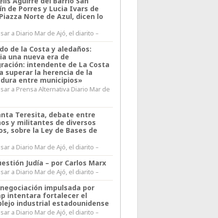
lis Aguirre del Barrio San
n de Porres y Lucia Ivars de
 Piazza Norte de Azul, dicen lo
ar a Diario Mar de Ajó, el diarito –
do de la Costa y aledaños:
ia una nueva era de
gración: intendente de La Costa
a superar la herencia de la
adura entre municipios»
sar a Prensa Alternativa Diario Mar de
l
anta Teresita, debate entre
nos y militantes de diversos
os, sobre la Ley de Bases de
ar a Diario Mar de Ajó, el diarito –
estión Judía – por Carlos Marx
ar a Diario Mar de Ajó, el diarito –
enegociación impulsada por
p intentara fortalecer el
lejo industrial estadounidense
ar a Diario Mar de Ajó, el diarito –