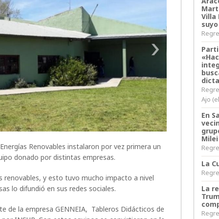
Arace
Martí
Villa
suyo
Regres
Parti
«Hac
inte
busc
dict
Regre
Ajo (e
En S
veci
grup
Milei
Energías Renovables instalaron por vez primera un
Regres
uipo donado por distintas empresas.
La Cu
Regres
as renovables, y esto tuvo mucho impacto a nivel
as lo difundió en sus redes sociales.
La r
Trum
comp
parte de la empresa GENNEIA, Tableros Didácticos de
Regres