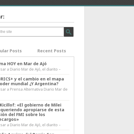
r:
ular Posts
Recent Posts
lima HOY en Mar de Ajó
ar a Diario Mar de Ajó, el diarito –
BRICS+ y el cambio en el mapa
poder mundial ¿Y Argentina?
sar a Prensa Alternativa Diario Mar de
l
Kicillof: «El gobierno de Milei
 queriendo apropiarse de esta
ión del FMI sobre los
ecargos»
ar a Diario Mar de Ajó, el diarito –