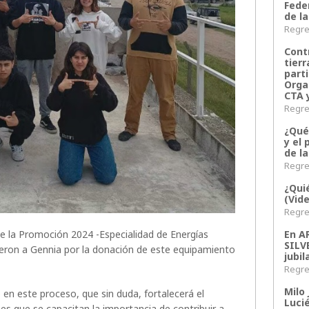
Fede
de la
Regres
Contr
tier
parti
Orga
CTA 
Regres
¿Qué
y el 
de l
Regres
¿Qui
(Vid
Regres
e la Promoción 2024 -Especialidad de Energías
En 
SILV
ieron a Gennia por la donación de este equipamiento
jubil
Regres
Milo 
n este proceso, que sin duda, fortalecerá el
Lucié
s que se capacitan la importancia de contribuir a