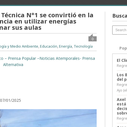
Técnica N°1 se convirtió en la
Busca
incia en utilizar energías
nar sus aulas
0
ogía y Medio Ambiente
,
Educación
,
Energía
,
Tecnología
Pop
rito – Prensa Popular –Noticias Atemporales- Prensa
El C
Alternativa
Regres
Los 
del 
Regre
Ajo (e
Axel 
/
07/01/2025
está
decis
sobr
Regres