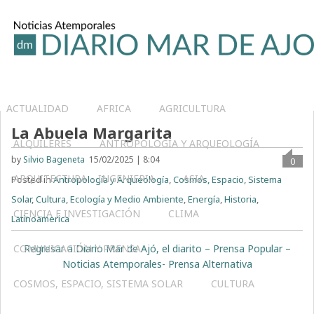
ACTUALIDAD
AFRICA
AGRICULTURA
La Abuela Margarita
ALQUILERES
ANTROPOLOGÍA Y ARQUEOLOGÍA
by
Silvio Bageneta
15/02/2025 | 8:04
0
ARQUITECTURA – INGENIERIA
ASIA
Posted in
Antropología y Arqueología
,
Cosmos, Espacio, Sistema
Solar
,
Cultura
,
Ecología y Medio Ambiente
,
Energía
,
Historia
,
CIENCIA E INVESTIGACIÓN
CLIMA
Latinoamerica
COMUNICACIÓN Y PRENSA
Regresar a Diario Mar de Ajó, el diarito – Prensa Popular –
Noticias Atemporales- Prensa Alternativa
COSMOS, ESPACIO, SISTEMA SOLAR
CULTURA