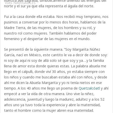
nuestra ave sagrada, simbólicamente uniendo las energías del
VÍAS NAVEGABLES
norte y el sur ya que ella representa el águila del norte.
Fui a la casa donde ella estaba. Nos recibió muy temprano, nos
pusimos a conversar por lo menos dos horas, hablamos de la
Madre Tierra, de las mujeres, de los hombres y su rol, y
nuestro rol como mujeres. También hablamos del poder
femenino y el despertar de las mujeres en el mundo.
Se presentó de la siguiente manera. “Soy Margarita Núñez
García, nací en México, este cantito le va a decir de donde soy:
ni soy de aquí ni soy de allá solo sé que soy y ya….y la familia
llena de amor esta donde quieras estas. La palabra abuela me
llego en el calpulli, donde viví 30 años, yo estaba siempre con
los niños y cuando me buscaban estaba ahí con niños, y desde
ahí me dicen la Abuela Margarita y yo ni tenía nietos en ese
tiempo. A los 40 años me llego un poema de
Quetzalcóatl
y ahí
empecé a ver la vida de otra manera. Uno vive la niñez,
adolescencia, juventud y luego la madurez, adultez y a los 52
años uno ya tuvo toda la experiencia y abre la maternidad,
tanto el hombre como la mujer abren esa maternidad.