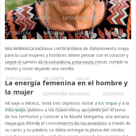
JUSTICIA
JUVENTUD
JUVENTUD Y ADOLESCENCIA
LA COSTA ATLÁNTICA
LATINOAMERICA
LITERATURA
MEDICINA
MILITAR
MINERIA
NOTICIAS LOCALES
OPINIÓN
PESCA
Una entrevista exclusiva con la anciana de conocimiento maya
para la cual mujeres y hombres deben pensar con el corazón y
seguir el camino de la naturaleza, para nacer, crecer, cumplir la
POLÍTICA
PROVINCIA DE BUENOS AIRES
misión y morir dejando una semilla
PSICOLOGÍA
RELIGIÓN
SALUD
La energía femenina en el hombre y
la mujer
SINDICALES
SOBERANÍA NACIONAL
SOCIEDAD
Mi viaje a México, tenía tres objetivos visitar a
los triquis
y a la
SOLIDARIDAD
TECNOLOGÍA
TRANSPORTE
tribu yaqui
, pueblos a los cuales estoy apoyando por el tema
de sus territorios y conocer a la Abuela Margarita, una anciana
maya que difunde el conocimiento de los ancestros a través de
TURISMO
UTT
V SECCIÓN ELECTORAL
su canto y su palabra. Le debía entregar la pluma del cóndor,