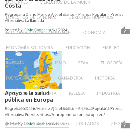
DEPORTES
DERECHOS DE LA MUJER
Costa
Regresar a Diario Mar de Ajó, el diarito – Prensa Popular – Prensa
DERECHOS DE LA NIÑEZ
DERECHOS HUMANOS
Alternativa La llamada
Posted by:
Silvio Bageneta
9/1/2024
0
ECOLOGÍA Y MEDIO AMBIENTE
ECONOMÍA
ECONOMÍA SOLIDARIA
EDUCACIÓN
EMPLEO
ENERGÍA
FEDERALISMO
FFAA
FILOSOFÍA
FUERZAS ARMADAS
GANADERIA
HISTORIA
Apoyo a la salud
HOLÍSTICA
HUERTA
IGLESIA
INDUSTRIA
pública en Europa
INTERNACIONAL
INTERNET – CONECTIVIDAD
Regresar a Diario Mar de Ajó, el diarito – Prensa Popular – Prensa
Alternativa Fuente: https://european-union.europa.eu/
JUBILACIONES Y PENSIONES
JUBILADOS
JUEGOS
Posted by:
Silvio Bageneta
6/12/2023
0