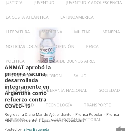
JUSTICIA
JUVENTUD
JUVENTUD Y ADOLESCENCIA
LA COSTA ATLÁNTICA
LATINOAMERICA
LITERATURA
MEDICINA
MILITAR
MINERIA
NOTICIAS LOCALES
OPINIÓN
PESCA
POLÍTICA
PROVINCIA DE BUENOS AIRES
ANMAT aprobó la
primera vacuna
PSICOLOGÍA
RELIGIÓN
SALUD
desarrollada
íntegramente en
SINDICALES
SOBERANÍA NACIONAL
SOCIEDAD
Argentina como
refuerzo contra
SOLIDARIDAD
TECNOLOGÍA
TRANSPORTE
COVID-19
Regresar a Diario Mar de Ajó, el diarito – Prensa Popular – Prensa
TURISMO
UTT
V SECCIÓN ELECTORAL
Alternativa Fuente: https://www.infobae.com/
Posted by:
Silvio Bageneta