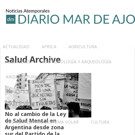
ACTUALIDAD
AFRICA
AGRICULTURA
Salud Archive
ALQUILERES
ANTROPOLOGÍA Y ARQUEOLOGÍA
ARQUITECTURA – INGENIERIA
ASIA
CIENCIA E INVESTIGACIÓN
CLIMA
COMUNICACIÓN Y PRENSA
No al cambio de la Ley
de Salud Mental en
COSMOS, ESPACIO, SISTEMA SOLAR
CULTURA
Argentina desde zona
sur del Partido de la