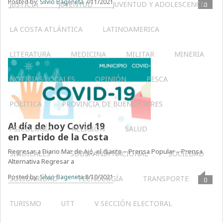
Posted by:
Silvio Bageneta
7/11/2021
JUSTICIA
JUVENTUD
JUVENTUD Y ADOLESCENCIA
0
LA COSTA ATLÁNTICA
LATINOAMERICA
LITERATURA
MEDICINA
MILITAR
MINERIA
NOTICIAS LOCALES
OPINIÓN
PESCA
POLÍTICA
PROVINCIA DE BUENOS AIRES
Al día de hoy Covid 19
PSICOLOGÍA
RELIGIÓN
SALUD
en Partido de la Costa
Regresar a Diario Mar de Ajó, el diarito – Prensa Popular – Prensa
SINDICALES
SOBERANÍA NACIONAL
SOCIEDAD
Alternativa Regresar a
Posted by:
Silvio Bageneta
8/10/2021
SOLIDARIDAD
TECNOLOGÍA
TRANSPORTE
0
TURISMO
UTT
V SECCIÓN ELECTORAL