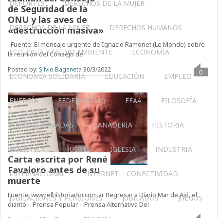
DEPORTES
DERECHOS DE LA MUJER
de Seguridad de la
ONU y las aves de
DERECHOS DE LA NIÑEZ
DERECHOS HUMANOS
«destrucción masiva»
Fuente: El mensaje urgente de Ignacio Ramonet (Le Monde) sobre
ECOLOGÍA Y MEDIO AMBIENTE
ECONOMÍA
la reunión del Consejo de
Posted by:
Silvio Bageneta
30/3/2022
0
ECONOMÍA SOLIDARIA
EDUCACIÓN
EMPLEO
ENERGÍA
FEDERALISMO
FFAA
FILOSOFÍA
FUERZAS ARMADAS
GANADERIA
HISTORIA
HOLÍSTICA
HUERTA
IGLESIA
INDUSTRIA
Carta escrita por René
Favaloro antes de su
INTERNACIONAL
INTERNET – CONECTIVIDAD
muerte
Fuente: www.elhistoriador.com.ar Regresar a Diario Mar de Ajó, el
JUBILACIONES Y PENSIONES
JUBILADOS
JUEGOS
diarito – Prensa Popular – Prensa Alternativa Del