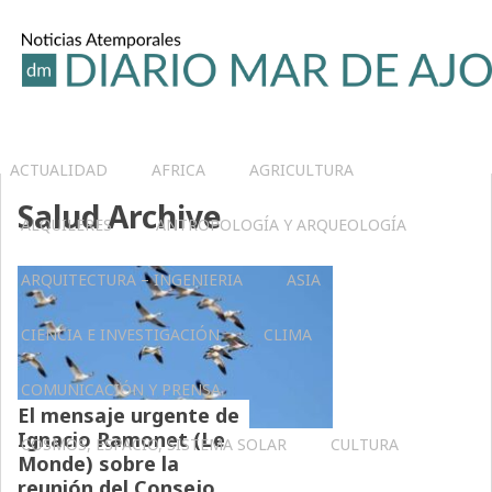
ACTUALIDAD
AFRICA
AGRICULTURA
Salud Archive
ALQUILERES
ANTROPOLOGÍA Y ARQUEOLOGÍA
ARQUITECTURA – INGENIERIA
ASIA
CIENCIA E INVESTIGACIÓN
CLIMA
COMUNICACIÓN Y PRENSA
El mensaje urgente de
Ignacio Ramonet (Le
COSMOS, ESPACIO, SISTEMA SOLAR
CULTURA
Monde) sobre la
reunión del Consejo