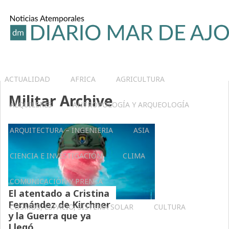
ACTUALIDAD
AFRICA
AGRICULTURA
Militar Archive
ALQUILERES
ANTROPOLOGÍA Y ARQUEOLOGÍA
ARQUITECTURA – INGENIERIA
ASIA
CIENCIA E INVESTIGACIÓN
CLIMA
COMUNICACIÓN Y PRENSA
El atentado a Cristina
Fernández de Kirchner
COSMOS, ESPACIO, SISTEMA SOLAR
CULTURA
y la Guerra que ya
Llegó