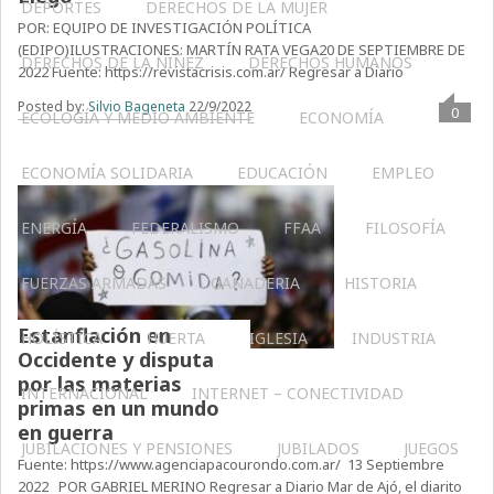
DEPORTES
DERECHOS DE LA MUJER
POR: EQUIPO DE INVESTIGACIÓN POLÍTICA
(EDIPO)ILUSTRACIONES: MARTÍN RATA VEGA20 DE SEPTIEMBRE DE
DERECHOS DE LA NIÑEZ
DERECHOS HUMANOS
2022 Fuente: https://revistacrisis.com.ar/ Regresar a Diario
Posted by:
Silvio Bageneta
22/9/2022
0
ECOLOGÍA Y MEDIO AMBIENTE
ECONOMÍA
ECONOMÍA SOLIDARIA
EDUCACIÓN
EMPLEO
ENERGÍA
FEDERALISMO
FFAA
FILOSOFÍA
FUERZAS ARMADAS
GANADERIA
HISTORIA
Estanflación en
HOLÍSTICA
HUERTA
IGLESIA
INDUSTRIA
Occidente y disputa
por las materias
INTERNACIONAL
INTERNET – CONECTIVIDAD
primas en un mundo
en guerra
JUBILACIONES Y PENSIONES
JUBILADOS
JUEGOS
Fuente: https://www.agenciapacourondo.com.ar/ 13 Septiembre
2022 POR GABRIEL MERINO Regresar a Diario Mar de Ajó, el diarito