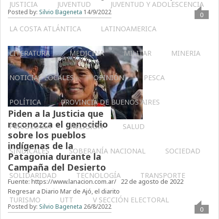
JUSTICIA
JUVENTUD
JUVENTUD Y ADOLESCENCIA
Posted by:
Silvio Bageneta
14/9/2022
0
LA COSTA ATLÁNTICA
LATINOAMERICA
LITERATURA
MEDICINA
MILITAR
MINERIA
NOTICIAS LOCALES
OPINIÓN
PESCA
POLÍTICA
PROVINCIA DE BUENOS AIRES
Piden a la Justicia que
reconozca el genocidio
PSICOLOGÍA
RELIGIÓN
SALUD
sobre los pueblos
indígenas de la
SINDICALES
SOBERANÍA NACIONAL
SOCIEDAD
Patagonia durante la
Campaña del Desierto
SOLIDARIDAD
TECNOLOGÍA
TRANSPORTE
Fuente: https://www.lanacion.com.ar/ 22 de agosto de 2022
Regresar a Diario Mar de Ajó, el diarito
TURISMO
UTT
V SECCIÓN ELECTORAL
Posted by:
Silvio Bageneta
26/8/2022
0