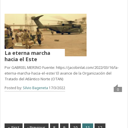
La eterna marcha
hacia el Este
Por GABRIEL MERINO Fuente: https://jacobinlat.com/2022/03/16/la-
eterna-marcha-hacia-el-este/ El avance de la Organización del
Tratado del Atlántico Norte (OTAN)
Posted by:
Silvio Bageneta
17/3/2022
0
« First
‹ Previous
8
9
10
11
12