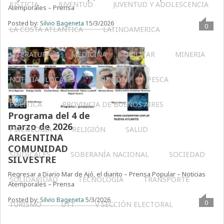
JUSTICIA
JUVENTUD
JUVENTUD Y ADOLESCENCIA
Atemporales – Prensa
Posted by:
Silvio Bageneta
15/3/2026
0
LA COSTA ATLÁNTICA
LATINOAMERICA
LITERATURA
MEDICINA
MILITAR
MINERIA
NOTICIAS LOCALES
OPINIÓN
PESCA
POLÍTICA
PROVINCIA DE BUENOS AIRES
Programa del 4 de
marzo de 2026
PSICOLOGÍA
RELIGIÓN
SALUD
ARGENTINA
COMUNIDAD
SINDICALES
SOBERANÍA NACIONAL
SOCIEDAD
SILVESTRE
Regresar a Diario Mar de Ajó, el diarito – Prensa Popular – Noticias
SOLIDARIDAD
TECNOLOGÍA
TRANSPORTE
Atemporales – Prensa
Posted by:
Silvio Bageneta
5/3/2026
0
TURISMO
UTT
V SECCIÓN ELECTORAL