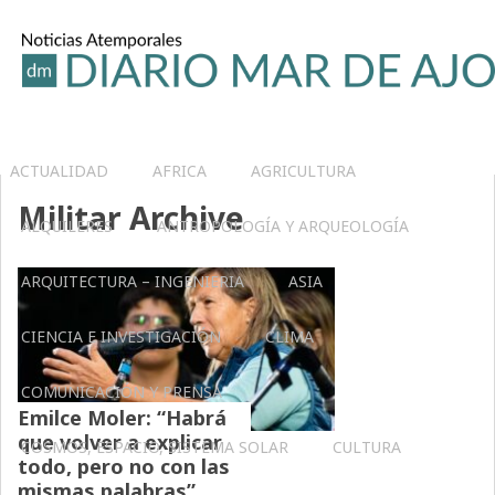
ACTUALIDAD
AFRICA
AGRICULTURA
Militar Archive
ALQUILERES
ANTROPOLOGÍA Y ARQUEOLOGÍA
ARQUITECTURA – INGENIERIA
ASIA
CIENCIA E INVESTIGACIÓN
CLIMA
COMUNICACIÓN Y PRENSA
Emilce Moler: “Habrá
que volver a explicar
COSMOS, ESPACIO, SISTEMA SOLAR
CULTURA
todo, pero no con las
mismas palabras”