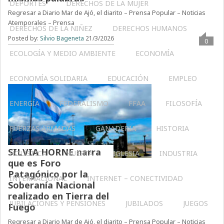
DEPORTES
DERECHOS DE LA MUJER
Regresar a Diario Mar de Ajó, el diarito – Prensa Popular – Noticias
Atemporales – Prensa
DERECHOS DE LA NIÑEZ
DERECHOS HUMANOS
Posted by:
Silvio Bageneta
21/3/2026
0
ECOLOGÍA Y MEDIO AMBIENTE
ECONOMÍA
ECONOMÍA SOLIDARIA
EDUCACIÓN
EMPLEO
ENERGÍA
FEDERALISMO
FFAA
FILOSOFÍA
FUERZAS ARMADAS
GANADERIA
HISTORIA
SILVIA HORNE narra
HOLÍSTICA
HUERTA
IGLESIA
INDUSTRIA
que es Foro
Patagónico por la
INTERNACIONAL
INTERNET – CONECTIVIDAD
Soberanía Nacional
realizado en Tierra del
JUBILACIONES Y PENSIONES
JUBILADOS
JUEGOS
Fuego
Regresar a Diario Mar de Ajó, el diarito – Prensa Popular – Noticias