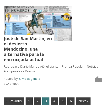
José de San Martín, en
el desierto
Mendocino, una
alternativa para la
encrucijada actual
Regresar a Diario Mar de Ajó, el diarito – Prensa Popular – Noticias
Atemporales – Prensa
Posted by:
Silvio Bageneta
0
29/12/2025
‹ Previous
1
2
3
4
5
6
Next ›