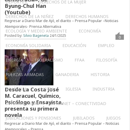
DEPORTES
DERECHOS DE LA MUJER
Byung-Chul Han
(Youtube)
DERECHOS DE LA NIÑEZ
DERECHOS HUMANOS
Regresar a Diario Mar de Ajó, el diarito – Prensa Popular –Noticias
Atemporales- Prensa Alternativa
ECOLOGÍA Y MEDIO AMBIENTE
ECONOMÍA
Posted by:
Silvio Bageneta
24/1/2025
0
ECONOMÍA SOLIDARIA
EDUCACIÓN
EMPLEO
ENERGÍA
FEDERALISMO
FFAA
FILOSOFÍA
FUERZAS ARMADAS
GANADERIA
HISTORIA
Desde La Costa José
HOLÍSTICA
HUERTA
IGLESIA
INDUSTRIA
M. Caracuel, Químico,
Psicólogo y Ensayista,
INTERNACIONAL
INTERNET – CONECTIVIDAD
presenta su primera
novela
JUBILACIONES Y PENSIONES
JUBILADOS
JUEGOS
Regresar a Diario Mar de Ajó, el diarito – Prensa Popular – Noticias
Atemporales – Prensa