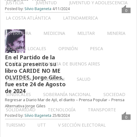
JUSTICIA
JUVENTUD
JUVENTUD Y ADOLESCENCIA
Posted by:
Silvio Bageneta
4/11/2024
0
LA COSTA ATLÁNTICA
LATINOAMERICA
LITERATURA
MEDICINA
MILITAR
MINERIA
NOTICIAS LOCALES
OPINIÓN
PESCA
En el Partido de la
Costa presento su
POLÍTICA
PROVINCIA DE BUENOS AIRES
libro CARIDE NO ME
OLVIDES, Jorge Giles,
PSICOLOGÍA
RELIGIÓN
SALUD
fue este 24 de Agosto
de 2024
SINDICALES
SOBERANÍA NACIONAL
SOCIEDAD
Regresar a Diario Mar de Ajó, el diarito – Prensa Popular – Prensa
Alternativa Jorge Giles
SOLIDARIDAD
TECNOLOGÍA
TRANSPORTE
Posted by:
Silvio Bageneta
25/8/2024
0
TURISMO
UTT
V SECCIÓN ELECTORAL