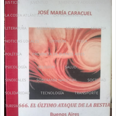
JUSTICIA
JUVENTUD
JUVENTUD Y ADOLESCENCIA
LA COSTA ATLÁNTICA
LATINOAMERICA
LITERATURA
MEDICINA
MILITAR
MINERIA
NOTICIAS LOCALES
OPINIÓN
PESCA
POLÍTICA
PROVINCIA DE BUENOS AIRES
PSICOLOGÍA
RELIGIÓN
SALUD
SINDICALES
SOBERANÍA NACIONAL
SOCIEDAD
SOLIDARIDAD
TECNOLOGÍA
TRANSPORTE
TURISMO
UTT
V SECCIÓN ELECTORAL