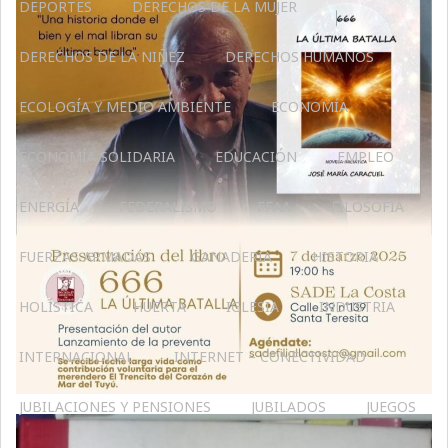
DEPORTES
DERECHOS DE LA MUJER
DERECHOS DE LA NIÑEZ
DERECHOS HUMANOS
ECOLOGÍA Y MEDIO AMBIENTE
ECONOMÍA
ECONOMÍA SOLIDARIA
EDUCACIÓN
EMPLEO
ENERGÍA
FEDERALISMO
FFAA
FILOSOFÍA
FUERZAS ARMADAS
GANADERIA
HISTORIA
HOLÍSTICA
HUERTA
IGLESIA
INDUSTRIA
INTERNACIONAL
INTERNET – CONECTIVIDAD
JUBILACIONES Y PENSIONES
JUBILADOS
JUEGOS