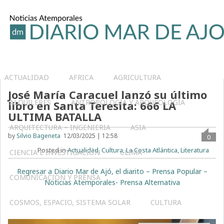
ACTUALIDAD
AFRICA
AGRICULTURA
José María Caracuel lanzó su último
ALQUILERES
ANTROPOLOGÍA Y ARQUEOLOGÍA
libro en Santa Teresita: 666 LA
ULTIMA BATALLA
ARQUITECTURA – INGENIERIA
ASIA
by
Silvio Bageneta
12/03/2025 | 12:58
0
Posted in
Actualidad
,
Cultura
,
La Costa Atlántica
,
Literatura
CIENCIA E INVESTIGACIÓN
CLIMA
Regresar a Diario Mar de Ajó, el diarito – Prensa Popular –
COMUNICACIÓN Y PRENSA
Noticias Atemporales- Prensa Alternativa
COSMOS, ESPACIO, SISTEMA SOLAR
CULTURA