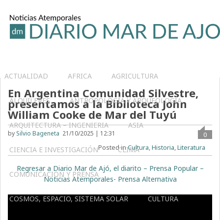
ACTUALIDAD
AFRICA
AGRICULTURA
En Argentina Comunidad Silvestre,
ALQUILERES
ANTROPOLOGÍA Y ARQUEOLOGÍA
presentamos a la Biblioteca John
William Cooke de Mar del Tuyú
ARQUITECTURA – INGENIERIA
ASIA
by
Silvio Bageneta
21/10/2025 | 12:31
0
Posted in
Cultura
,
Historia
,
Literatura
CIENCIA E INVESTIGACIÓN
CLIMA
Regresar a Diario Mar de Ajó, el diarito – Prensa Popular –
COMUNICACIÓN Y PRENSA
Noticias Atemporales- Prensa Alternativa
COSMOS, ESPACIO, SISTEMA SOLAR
CULTURA