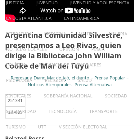
JUSTICIA
JUVENTUD
JUVENTUD Y ADOLESCENCIA
LA COSTA ATLÁNTICA
LATINOAMERICA
Argentina Comunidad Silvestre,
LITERATURA
MEDICINA
MILITAR
MINERIA
presentamos a Leo Rivas, quien
NOTICIAS LOCALES
OPINIÓN
PESCA
dirige la Biblioteca John William
Cooke de Mar del Tuyú
POLÍTICA
PROVINCIA DE BUENOS AIRES
Regresar a Diario Mar de Ajó, el diarito – Prensa Popular –
PSICOLOGÍA
RELIGIÓN
SALUD
Noticias Atemporales- Prensa Alternativa
SINDICALES
SOBERANÍA NACIONAL
SOCIEDAD
251341
SOLIDARIDAD
TECNOLOGÍA
TRANSPORTE
327025
TURISMO
UTT
V SECCIÓN ELECTORAL
Related Posts