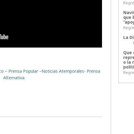
Regres
Navi
que 
“apoy
Regres
La Di
Regr
Que 
repr
o la 
polít
rito – Prensa Popular –Noticias Atemporales- Prensa
Regres
Alternativa