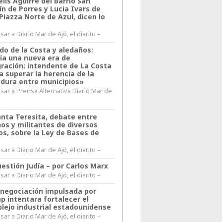
lis Aguirre del Barrio San
n de Porres y Lucia Ivars de
 Piazza Norte de Azul, dicen lo
ar a Diario Mar de Ajó, el diarito –
do de la Costa y aledaños:
ia una nueva era de
gración: intendente de La Costa
a superar la herencia de la
adura entre municipios»
sar a Prensa Alternativa Diario Mar de
l
anta Teresita, debate entre
nos y militantes de diversos
os, sobre la Ley de Bases de
ar a Diario Mar de Ajó, el diarito –
estión Judía – por Carlos Marx
ar a Diario Mar de Ajó, el diarito –
enegociación impulsada por
p intentara fortalecer el
lejo industrial estadounidense
ar a Diario Mar de Ajó, el diarito –