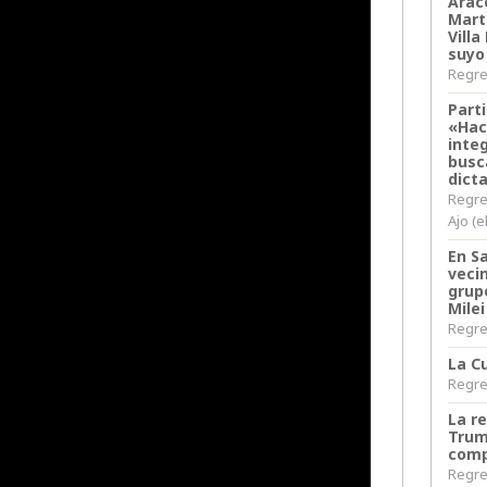
Arace
Martí
Villa
suyo
Regres
Parti
«Hac
inte
busc
dict
Regre
Ajo (e
En S
veci
grup
Milei
Regres
La Cu
Regres
La r
Trum
comp
Regres