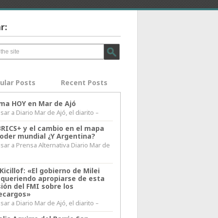
r:
ular Posts
Recent Posts
lima HOY en Mar de Ajó
ar a Diario Mar de Ajó, el diarito –
BRICS+ y el cambio en el mapa
poder mundial ¿Y Argentina?
sar a Prensa Alternativa Diario Mar de
l
Kicillof: «El gobierno de Milei
 queriendo apropiarse de esta
ión del FMI sobre los
ecargos»
ar a Diario Mar de Ajó, el diarito –