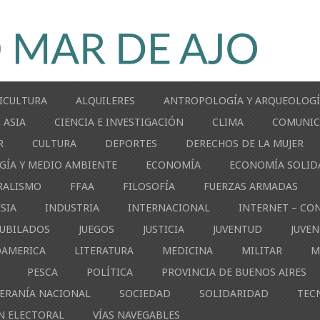
ICULTURA
ALQUILERES
ANTROPOLOGÍA Y ARQUEOLOG
ASIA
CIENCIA E INVESTIGACIÓN
CLIMA
COMUNIC
R
CULTURA
DEPORTES
DERECHOS DE LA MUJER
GÍA Y MEDIO AMBIENTE
ECONOMÍA
ECONOMÍA SOLID
RALISMO
FFAA
FILOSOFÍA
FUERZAS ARMADAS
ESIA
INDUSTRIA
INTERNACIONAL
INTERNET – CO
JUBILADOS
JUEGOS
JUSTICIA
JUVENTUD
JUVE
OAMERICA
LITERATURA
MEDICINA
MILITAR
M
PESCA
POLÍTICA
PROVINCIA DE BUENOS AIRES
ERANÍA NACIONAL
SOCIEDAD
SOLIDARIDAD
TEC
N ELECTORAL
VÍAS NAVEGABLES