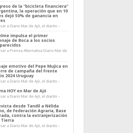
greso de la “bicicleta financiera”
rgentina, la operación que en 10
s dejó 50% de ganancia en
res
ar a Diario Mar de Ajó, el diarito –
elme impulsa el primer
naje de Boca a los socios
parecidos
sar a Prensa Alternativa Diario Mar de
l
aje emotivo del Pepe Mujica en
ierre de campaña del Frente
io 2024 Uruguay
ar a Diario Mar de Ajó, el diarito –
lima HOY en Mar de Ajó
ar a Diario Mar de Ajó, el diarito –
evista desde Tandil a Nélida
no, de Federación Agraria, Base
rada, contra la extranjerización
 Tierra
ar a Diario Mar de Ajó, el diarito –