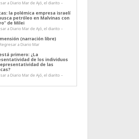
ar a Diario Mar de Ajó, el diarito –
tas: la polémica empresa israelí
busca petróleo en Malvinas con
o” de Milei
ar a Diario Mar de Ajó, el diarito –
mensión (narración libre)
esar a Diario Mar
está primero: ¿La
esentatividad de los individuos
representatividad de las
icas?
ar a Diario Mar de Ajó, el diarito –