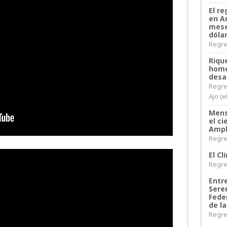
El re
en A
mese
dóla
Regres
Riqu
home
desa
Regre
Ajo (e
Mens
el c
Ampl
Regres
El C
Regres
Entr
Sere
Fede
de la
Regres