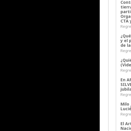
Contr
tier
parti
Orga
CTA 
Regres
¿Qué
y el 
de l
Regres
¿Qui
(Vid
Regres
En 
SILV
jubil
Regres
Milo 
Lucié
Regres
El Ar
Naci