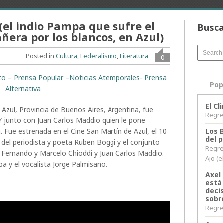
el indio Pampa que sufre el
Busca
ñera por los blancos, en Azul)
Posted in
Cultura
,
Federalismo
,
Literatura
0
rito – Prensa Popular –Noticias Atemporales- Prensa
Pop
Alternativa
El C
e Azul, Provincia de Buenos Aires, Argentina, fue
Regres
Y junto con Juan Carlos Maddio quien le pone
. Fue estrenada en el Cine San Martín de Azul, el 10
Los 
del 
 del periodista y poeta Ruben Boggi y el conjunto
Regre
, Fernando y Marcelo Chioddi y Juan Carlos Maddio.
Ajo (e
ba y el vocalista Jorge Palmisano.
Axel 
está
decis
sobr
Regres