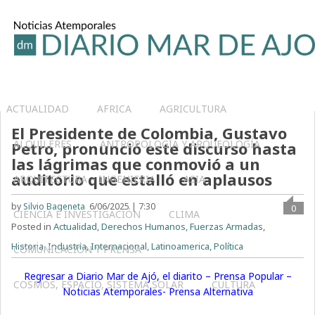
ACTUALIDAD
AFRICA
AGRICULTURA
El Presidente de Colombia, Gustavo
ALQUILERES
ANTROPOLOGÍA Y ARQUEOLOGÍA
Petro, pronunció este discurso hasta
las lágrimas que conmovió a un
auditorio que estalló en aplausos
ARQUITECTURA – INGENIERIA
ASIA
by
Silvio Bageneta
6/06/2025 | 7:30
0
CIENCIA E INVESTIGACIÓN
CLIMA
Posted in
Actualidad
,
Derechos Humanos
,
Fuerzas Armadas
,
Historia
,
Industria
,
Internacional
,
Latinoamerica
,
Política
COMUNICACIÓN Y PRENSA
Regresar a Diario Mar de Ajó, el diarito – Prensa Popular –
COSMOS, ESPACIO, SISTEMA SOLAR
CULTURA
Noticias Atemporales- Prensa Alternativa