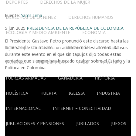
DEPORTES
DERECHOS DE LA MUJER
Fuente:
Yamil Lima
DERECHOS DE LA NIÑEZ
DERECHOS HUMANOS
5 jun 2025
PRESIDENCIA DE LA REPÚBLICA DE COLOMBIA
ECOLOGÍA Y MEDIO AMBIENTE
ECONOMÍA
El Presidente Gustavo Petro pronunció este discurso hasta las
lágrimas que conmovió a un auditorio que estalló en aplausos
ECONOMÍA SOLIDARIA
EDUCACIÓN
EMPLEO
durante este evento en el que sin tapujos dijo todas estas
verdades que siempre han buscado ocultar sobre el Estado y la
ENERGÍA
FEDERALISMO
FFAA
FILOSOFÍA
Política en Colombia.
FUERZAS ARMADAS
GANADERIA
HISTORIA
HOLÍSTICA
HUERTA
IGLESIA
INDUSTRIA
INTERNACIONAL
INTERNET – CONECTIVIDAD
JUBILACIONES Y PENSIONES
JUBILADOS
JUEGOS