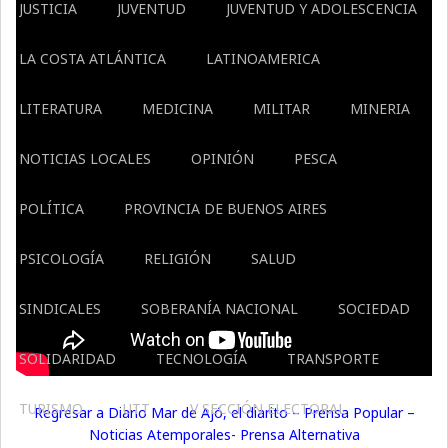
JUSTICIA
JUVENTUD
JUVENTUD Y ADOLESCENCIA
LA COSTA ATLÁNTICA
LATINOAMERICA
LITERATURA
MEDICINA
MILITAR
MINERIA
NOTICIAS LOCALES
OPINIÓN
PESCA
POLÍTICA
PROVINCIA DE BUENOS AIRES
PSICOLOGÍA
RELIGIÓN
SALUD
SINDICALES
SOBERANÍA NACIONAL
SOCIEDAD
SOLIDARIDAD
TECNOLOGÍA
TRANSPORTE
TURISMO
UTT
V SECCIÓN ELECTORAL
Regresar a Diario Mar de Ajó, el diarito – Prensa Popular –
Noticias Atemporales- Prensa Alternativa