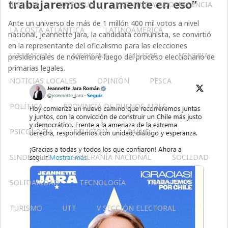
trabajaremos duramente en eso”
JUSTICIA
JUVENTUD
JUVENTUD Y ADOLESCENCIA
Ante un universo de más de 1 millón 400 mil votos a nivel
LA COSTA ATLÁNTICA
LATINOAMERICA
nacional, Jeannette Jara, la candidata comunista, se convirtió
en la representante del oficialismo para las elecciones
LITERATURA
MEDICINA
MILITAR
MINERIA
presidenciales de noviembre luego del proceso eleccionario de
primarias legales.
NOTICIAS LOCALES
OPINIÓN
PESCA
POLÍTICA
PROVINCIA DE BUENOS AIRES
PSICOLOGÍA
RELIGIÓN
SALUD
SINDICALES
SOBERANÍA NACIONAL
SOCIEDAD
SOLIDARIDAD
TECNOLOGÍA
TRANSPORTE
TURISMO
UTT
V SECCIÓN ELECTORAL