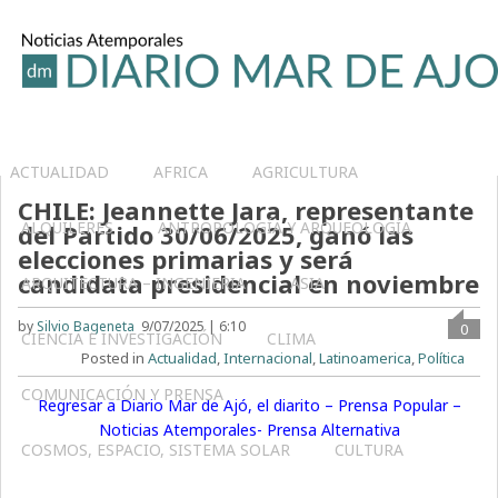
ACTUALIDAD
AFRICA
AGRICULTURA
CHILE: Jeannette Jara, representante
ALQUILERES
ANTROPOLOGÍA Y ARQUEOLOGÍA
del Partido 30/06/2025, ganó las
elecciones primarias y será
candidata presidencial en noviembre
ARQUITECTURA – INGENIERIA
ASIA
by
Silvio Bageneta
9/07/2025 | 6:10
0
CIENCIA E INVESTIGACIÓN
CLIMA
Posted in
Actualidad
,
Internacional
,
Latinoamerica
,
Política
COMUNICACIÓN Y PRENSA
Regresar a Diario Mar de Ajó, el diarito – Prensa Popular –
Noticias Atemporales- Prensa Alternativa
COSMOS, ESPACIO, SISTEMA SOLAR
CULTURA