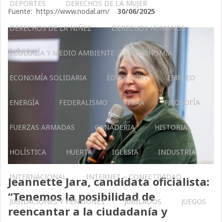
DEPORTES
DERECHOS DE LA MUJER
Fuente: https://www.nodal.am/
30/06/2025
DERECHOS DE LA NIÑEZ
DERECHOS HUMANOS
ECOLOGÍA Y MEDIO AMBIENTE
ECONOMÍA
ECONOMÍA SOLIDARIA
EDUCACIÓN
EMPLEO
ENERGÍA
FEDERALISMO
FFAA
FILOSOFÍA
FUERZAS ARMADAS
GANADERIA
HISTORIA
HOLÍSTICA
HUERTA
IGLESIA
INDUSTRIA
INTERNACIONAL
INTERNET – CONECTIVIDAD
Jeannette Jara, candidata oficialista:
“Tenemos la posibilidad de
JUBILACIONES Y PENSIONES
JUBILADOS
JUEGOS
reencantar a la ciudadanía y